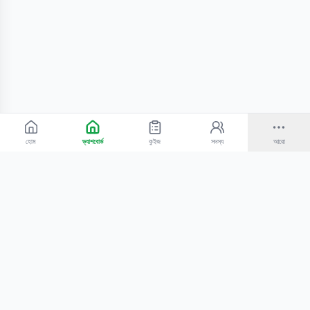
হোম
ড্যাশবোর্ড
কুইজ
সদস্য
আরো
©
2026
Bangla Technologies.
সর্বস্বত্ব সংরক্ষিত
.
একটি
-এর প্রোডাক্ট
হোম
অনুসন্ধান
আমাদের সম্পর্কে
টিউটোরিয়াল
শিক্ষকদের জন্য
কোচিং সেন্টারের জন্য