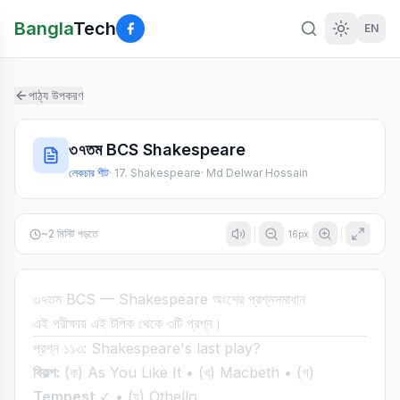
Bangla
Tech
EN
পাঠ্য উপকরণ
৩৭তম BCS Shakespeare
লেকচার শীট
·
17. Shakespeare
·
Md Delwar Hossain
~
2
মিনিট পড়তে
16
px
৩৭তম BCS — Shakespeare অংশের প্রশ্নসমাধান
এই পরীক্ষায় এই টপিক থেকে ৩টি প্রশ্ন।
প্রশ্ন ১১৩: Shakespeare's last play?
বিকল্প:
(ক) As You Like It • (খ) Macbeth • (গ)
Tempest
✓ • (ঘ) Othello