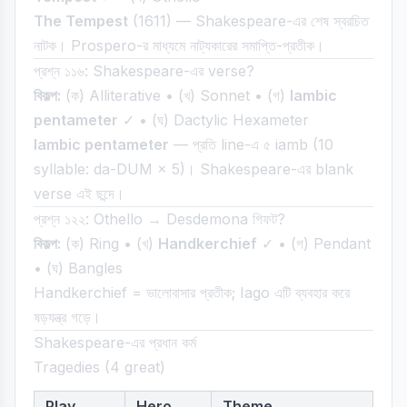
The Tempest
(1611) — Shakespeare-এর শেষ স্বরচিত
নাটক। Prospero-র মাধ্যমে নাট্যকারের সমাপ্তি-প্রতীক।
প্রশ্ন ১১৬: Shakespeare-এর verse?
বিকল্প:
(ক) Alliterative • (খ) Sonnet • (গ)
Iambic
pentameter
✓ • (ঘ) Dactylic Hexameter
Iambic pentameter
— প্রতি line-এ ৫ iamb (10
syllable: da-DUM × 5)। Shakespeare-এর blank
verse এই ছন্দে।
প্রশ্ন ১২২: Othello → Desdemona গিফট?
বিকল্প:
(ক) Ring • (খ)
Handkerchief
✓ • (গ) Pendant
• (ঘ) Bangles
Handkerchief = ভালোবাসার প্রতীক; Iago এটি ব্যবহার করে
ষড়যন্ত্র গড়ে।
Shakespeare-এর প্রধান কর্ম
Tragedies (4 great)
Play
Hero
Theme