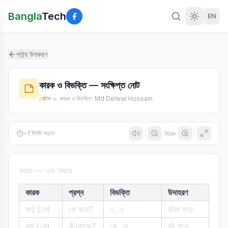
Bangla
Tech
EN
পাঠ্য উপকরণ
কারক ও বিভক্তি — সংক্ষিপ্ত নোট
নোটস
·
৬. কারক ও বিভক্তি
·
Md Delwar Hossain
~
1
মিনিট পড়তে
16
px
কারক — এক নজরে
কারক
প্রশ্ন
বিভক্তি
উদাহরণ
কর্তৃ (১ম)
কে করে?
০, এ
রহিম পড়ে
কর্ম (২য়)
কী/কাকে?
কে, রে
বই পড়ে