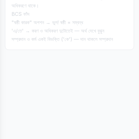
অধিকরণে থাকে।
BCS ফাঁদ
"ষষ্ঠী কারক" অপশন → ভুল! ষষ্ঠী = সম্বন্ধ
'এ/তে' → করণ ও অধিকরণ দুটোতেই — অর্থ দেখে বুঝুন
সম্প্রদান ও কর্ম একই বিভক্তি ('কে') — দান থাকলে সম্প্রদান