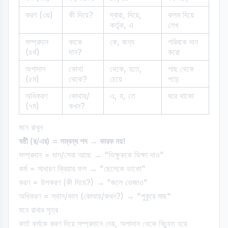
করণ (৩য়)
কী দিয়ে?
দ্বারা, দিয়ে,
কলম দিয়ে
কর্তৃক, এ
লেখ
সম্প্রদান
কাকে
কে, জন্য
গরিবকে দান
(৪র্থ)
দান?
করো
অপাদান
কোথা
থেকে, হতে,
গাছ থেকে
(৫ম)
থেকে?
চেয়ে
পড়ে
অধিকরণ
কোথায়/
এ, য়, তে
ঘরে থাকো
(৭ম)
কখন?
মনে রাখুন
ষষ্ঠী (র/এর) = সম্বন্ধ পদ → কারক নয়!
সম্প্রদান = দান/সেবা আছে → "ভিক্ষুককে ভিক্ষা দাও"
কর্ম = সাধারণ ক্রিয়ার ফল → "ছেলেকে ডাকো"
করণ = উপকরণ (কী দিয়ে?) → "জলে ভেজাও"
অধিকরণ = স্থান/কাল (কোথায়/কখন?) → "পুকুরে মাছ"
মনে রাখার সূত্র
কর্তা কর্মকে করণ দিয়ে সম্প্রদানে দেয়, অপাদান থেকে বিচ্যুত হয়ে