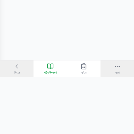
পিছনে
পাঠ্য উপকরণ
কুইজ
আরো
©
2026
Bangla Technologies.
সর্বস্বত্ব সংরক্ষিত
.
একটি
-এর প্রোডাক্ট