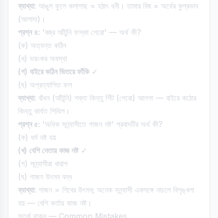
ব্যাখ্যা:
আঙুল ফুলে কলাগাছ = হঠাৎ ধনী। তামার বিষ = অর্থের কুপ্রভাব
(আলাদা)।
প্রশ্ন ৪:
'বজ্র আঁটুনি ফস্কা গেরো' — অর্থ কী?
(ক) অত্যন্ত কঠিন
(খ) ভয়ংকর অবস্থা
(গ) বাইরে কঠিন ভিতরে ফাঁকি
✓
(ঘ) অপ্রত্যাশিত ফল
ব্যাখ্যা:
বাঁধন (আঁটুনি) শক্ত কিন্তু গিঁট (গেরো) আলগা — বাইরে কঠোর
কিন্তু কার্যত শিথিল।
প্রশ্ন ৫:
'অধিক সন্ন্যাসীতে গাজন নষ্ট' প্রবাদটির অর্থ কী?
(ক) ধর্ম নষ্ট হয়
(খ) বেশি নেতায় কাজ নষ্ট
✓
(গ) সন্ন্যাসীরা খারাপ
(ঘ) গাজন উৎসব বন্ধ
ব্যাখ্যা:
গাজন = শিবের উৎসব; অনেক সন্ন্যাসী একসঙ্গে নাচলে বিশৃঙ্খলা
হয় — বেশি কর্তায় কাজ নষ্ট।
সতর্ক থাকুন — Common Mistakes