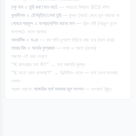
চক্ষু দান = চুরি করা (দান নয়!)
— সবচেয়ে বিখ্যাত BCS ফাঁদ!
কুম্ভীলক = চৌর্যবৃত্তি/লেখা চুরি
— কুম্ভ (ঘড়া) ভেবে ভুল করবেন না
গোবরে পদ্মফুল = অপ্রত্যাশিত ভালো ফল
— হঠাৎ ধনী (আঙুল ফুলে
কলাগাছ) থেকে আলাদা
বকধার্মিক = ভণ্ড
— বক পাখি চুপচাপ দাঁড়িয়ে মাছ ধরে (ভান করে)
তামার বিষ = অর্থের কুপ্রভাব
— তামা = পয়সা (রূপক)
প্রশ্নে এই ধরন দেখলে
"X বাগধারার অর্থ কী?" → অর্থ সরাসরি মুখস্থ
"X অর্থে কোন বাগধারা?" → উল্টোদিক থেকে — অর্থ দেখে বাগধারা
মেলান
প্রবাদ প্রশ্নে
আক্ষরিক অর্থ সবসময় ভুল অপশন
— রূপকার্থ খুঁজুন