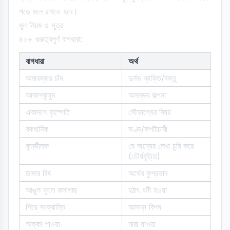
পড়ে মনে রাখতে হবে।
মূল নিয়ম ও সূত্র
৪০+ গুরুত্বপূর্ণ বাগধারা:
বাগধারা
অর্থ
অমাবস্যার চাঁদ
দুর্লভ ব্যক্তি/বস্তু
আকাশকুসুম
অসম্ভব কল্পনা
একাদশে বৃহস্পতি
সৌভাগ্যের বিষয়
বকধার্মিক
ভণ্ড/কপটাচারী
কুম্ভীলক
যে অন্যের লেখা চুরি করে
(চৌর্যবৃত্তি)
তামার বিষ
অর্থের কুপ্রভাব
আঙুল ফুলে কলাগাছ
হঠাৎ ধনী হওয়া
শিরে সংক্রান্তি
আসন্ন বিপদ
অক্কা পাওয়া
মারা যাওয়া