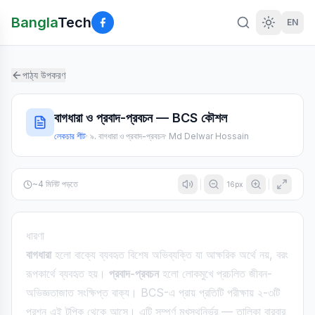
Bangla
Tech
EN
পাঠ্য উপকরণ
বাগধারা ও প্রবাদ-প্রবচন — BCS কৌশল
লেকচার শীট
·
৯. বাগধারা ও প্রবাদ-প্রবচন
·
Md Delwar Hossain
~
4
মিনিট পড়তে
16
px
ধারণা
বাগধারা
হলো বাক্যে ব্যবহৃত বিশেষ অভিব্যক্তি যা আক্ষরিক অর্থে নয়, বরং
রূপকার্থে ব্যবহৃত হয়।
প্রবাদ-প্রবচন
হলো লোকমুখে প্রচলিত জীবন-
অভিজ্ঞতাজাত সংক্ষিপ্ত বাক্য। BCS-এ প্রায় প্রতিটি পরীক্ষায় ২-৩টি
প্রশ্ন এই টপিক থেকে আসে। এটি সম্পূর্ণ মুখস্থনির্ভর — তালিকা বারবার