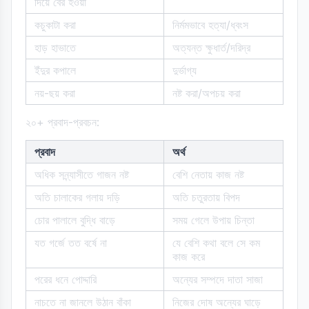
দিয়ে বের হওয়া
কচুকাটা করা
নির্মমভাবে হত্যা/ধ্বংস
হাড় হাভাতে
অত্যন্ত ক্ষুধার্ত/দরিদ্র
ইঁদুর কপালে
দুর্ভাগ্য
নয়-ছয় করা
নষ্ট করা/অপচয় করা
২০+ প্রবাদ-প্রবচন:
প্রবাদ
অর্থ
অধিক সন্ন্যাসীতে গাজন নষ্ট
বেশি নেতায় কাজ নষ্ট
অতি চালাকের গলায় দড়ি
অতি চতুরতায় বিপদ
চোর পালালে বুদ্ধি বাড়ে
সময় গেলে উপায় চিন্তা
যত গর্জে তত বর্ষে না
যে বেশি কথা বলে সে কম
কাজ করে
পরের ধনে পোদ্দারি
অন্যের সম্পদে দাতা সাজা
নাচতে না জানলে উঠান বাঁকা
নিজের দোষ অন্যের ঘাড়ে