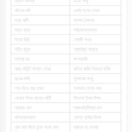
বিড়াল তপস্বী
ভণ্ড সাধু
ঝাঁকের কই
একই দলের লোক
গুড়ে বালি
আশায় নৈরাশ্য
হাড়ে হাড়ে
সর্বাঙ্গে/অত্যন্ত
উড়ো চিঠি
বেনামী পত্র
ননীর পুতুল
শ্রমবিমুখ আদুরে
তাসের ঘর
ক্ষণস্থায়ী
বজ্র আঁটুনি ফস্কা গেরো
বাইরে কঠিন ভিতরে ফাঁকি
দুধের মাছি
সুসময়ের বন্ধু
শাক দিয়ে মাছ ঢাকা
অপকর্ম গোপন করা
বোঝার উপর শাকের আঁটি
বিপদের উপর বিপদ
আষাঢ়ে গল্প
আজগুবি/মিথ্যা গল্প
মণিকাঞ্চনযোগ
যোগ্য দুটোর মিলন
এক কান দিয়ে ঢুকে অন্য কান
গুরুত্ব না দেওয়া