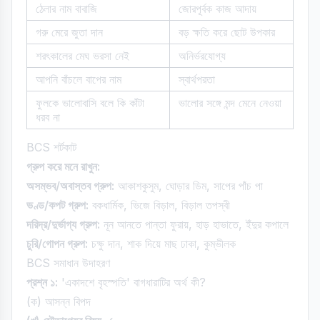
ঠেলার নাম বাবাজি
জোরপূর্বক কাজ আদায়
গরু মেরে জুতা দান
বড় ক্ষতি করে ছোট উপকার
শরৎকালের মেঘ ভরসা নেই
অনির্ভরযোগ্য
আপনি বাঁচলে বাপের নাম
স্বার্থপরতা
ফুলকে ভালোবাসি বলে কি কাঁটা
ভালোর সঙ্গে মন্দ মেনে নেওয়া
ধরব না
BCS শর্টকাট
গ্রুপ করে মনে রাখুন:
অসম্ভব/অবাস্তব গ্রুপ:
আকাশকুসুম, ঘোড়ার ডিম, সাপের পাঁচ পা
ভণ্ড/কপট গ্রুপ:
বকধার্মিক, ভিজে বিড়াল, বিড়াল তপস্বী
দরিদ্র/দুর্ভাগ্য গ্রুপ:
নূন আনতে পান্তা ফুরায়, হাড় হাভাতে, ইঁদুর কপালে
চুরি/গোপন গ্রুপ:
চক্ষু দান, শাক দিয়ে মাছ ঢাকা, কুম্ভীলক
BCS সমাধান উদাহরণ
প্রশ্ন ১:
'একাদশে বৃহস্পতি' বাগধারাটির অর্থ কী?
(ক) আসন্ন বিপদ