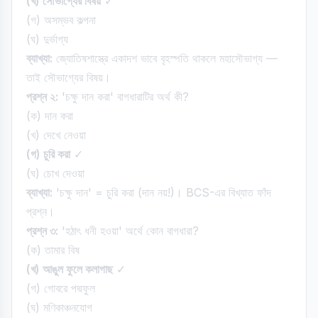
(খ) সৌভাগ্যের বিষয়
✓
(গ) অসম্ভব কল্পনা
(ঘ) দুর্ভাগ্য
ব্যাখ্যা:
জ্যোতিষশাস্ত্রে একাদশ ভাবে বৃহস্পতি থাকলে মহাসৌভাগ্য —
তাই সৌভাগ্যের বিষয়।
প্রশ্ন ২:
'চক্ষু দান করা' বাগধারাটির অর্থ কী?
(ক) দান করা
(খ) দেখে নেওয়া
(গ) চুরি করা
✓
(ঘ) চোখ দেওয়া
ব্যাখ্যা:
'চক্ষু দান' = চুরি করা (দান নয়!)। BCS-এর বিখ্যাত ফাঁদ
প্রশ্ন।
প্রশ্ন ৩:
'হঠাৎ ধনী হওয়া' অর্থে কোন বাগধারা?
(ক) তামার বিষ
(খ) আঙুল ফুলে কলাগাছ
✓
(গ) গোবরে পদ্মফুল
(ঘ) মণিকাঞ্চনযোগ