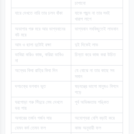
চাপানো
যারে দেখতে নারি তার চলন বাঁকা
যাকে পছন্দ না তার সবই
খারাপ লাগে
অভাগার গরু মরে আর ভাগ্যবানের
ভাগ্যবান সবকিছুতেই লাভবান
বউ মরে
আম ও ছালা দুটোই রক্ষা
দুই দিকেই লাভ
ভাবিয়া করিও কাজ, করিয়া ভাবিও
চিন্তা করে কাজ করা উচিত
না
অন্ধের কিবা রাত্রি কিবা দিন
যে বোঝে না তার কাছে সব
সমান
দশচক্রে ভগবান ভূত
ষড়যন্ত্রে ভালো মানুষও বিপদে
পড়ে
ঘরপোড়া গরু সিঁদুরে মেঘ দেখলে
পূর্ব অভিজ্ঞতায় শঙ্কিত
ভয় পায়
অসারের তর্জন গর্জন সার
অযোগ্যরা বেশি বড়াই করে
যেমন কর্ম তেমন ফল
কাজ অনুযায়ী ফল