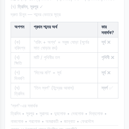
(ঘ)
ত্রিদিব, সুরপুর
✓
দ্রুত চিনুন — শব্দের ভেতরে সূত্র
অপশন
প্রথম শব্দের অর্থ
কার
সমার্থক?
(ক)
'হরিৎ + অশ্ব' = সবুজ ঘোড়া (সূর্যের
সূর্য
❌
হরিদশ্ব
সাত ঘোড়ার রথ)
(খ)
মাটি / পৃথিবীর তল
পৃথিবী
❌
ক্ষিতি
(গ)
'দিনের মণি' = সূর্য
সূর্য
❌
দিনমণি
(ঘ)
'তিন স্বর্গ' (ইন্দ্রের আবাস)
স্বর্গ
✅
ত্রিদিব
'স্বর্গ'-এর সমার্থক
ত্রিদিব • সুরপুর • সুরালয় • দ্যুলোক • দেবলোক • দিব্যলোক •
নাকলোক • পরলোক • অমরাবতী • জান্নাত • ফেরদৌস