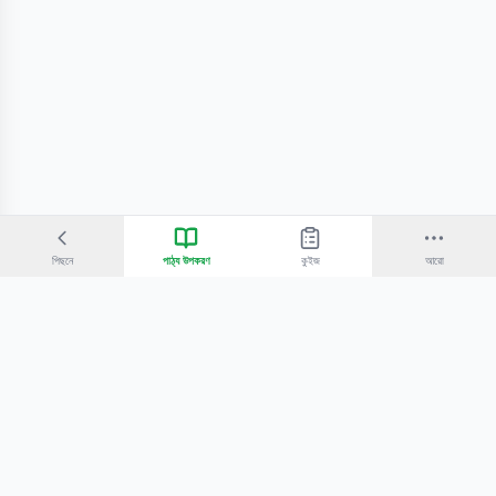
পিছনে
পাঠ্য উপকরণ
কুইজ
আরো
©
2026
Bangla Technologies.
সর্বস্বত্ব সংরক্ষিত
.
একটি
-এর প্রোডাক্ট