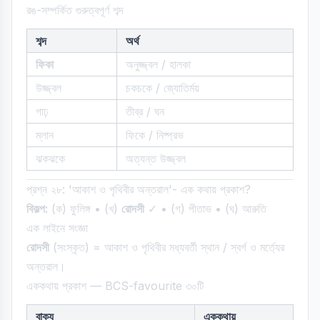
রঙ-সম্পর্কিত গুরুত্বপূর্ণ শব্দ
শব্দ
অর্থ
ফিকা
অনুজ্জ্বল / হালকা
উজ্জ্বল
চকচকে / জ্যোতির্ময়
গাঢ়
তীব্র / ঘন
ম্লান
ফিকে / নিষ্প্রভ
ঝকঝকে
অত্যন্ত উজ্জ্বল
প্রশ্ন ২৮: 'আকাশ ও পৃথিবীর অন্তরাল'- এক কথায় প্রকাশ?
বিকল্প:
(ক) ফুলিঙ্গ • (খ)
রোদসী
✓ • (গ) পীতাভ • (ঘ) আরুতি
এক লাইনে সংজ্ঞা
রোদসী
(সংস্কৃত) = আকাশ ও পৃথিবীর মধ্যবর্তী স্থান / স্বর্গ ও মর্ত্যের
অন্তরাল।
এককথায় প্রকাশ — BCS-favourite ৩০টি
বাক্য
এককথায়