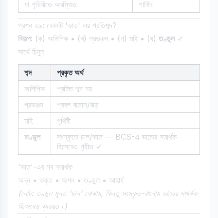
যা পৃথিবীতে অবস্থিত
পার্থিব
প্রশ্ন ২৯: কোনটি 'ভাত' এর প্রতিশব্দ?
বিকল্প:
(ক) অলিপিক • (খ) প্রভঞ্জন • (গ) মহি • (ঘ)
তণ্ডুল
✓
অর্থে চিনুন
শব্দ
প্রকৃত অর্থ
অলিপিক
প্রমিত শব্দ নয়
প্রভঞ্জন
প্রবল বাতাস/ঝড়
মহি
পৃথিবী
তণ্ডুল
সংস্কৃতে চাল/ভাত — BCS-এ ভাতের সমার্থক
হিসেবেও গৃহীত ✓
'ভাত'-এর সব সমার্থক
অন্ন • ভক্ত • অশন • তণ্ডুল • আহার্য
(নোট: তণ্ডুল মূলত 'চাল' বোঝায়, কিন্তু সংস্কৃত-বাংলায় ভাতের সমার্থক
হিসেবেও ব্যবহৃত।)