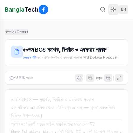
Bangla
Tech
EN
পাঠ্য উপকরণ
৫০তম BCS সমার্থক, বিপরীত ও এককথায় প্রকাশ
লেকচার শীট
·
৮. সমার্থক, বিপরীত ও এককথায় প্রকাশ
·
Md Delwar Hossain
~
3
মিনিট পড়তে
16
px
৫০তম BCS — সমার্থক, বিপরীত ও এককথায় প্রকাশ
এই পরীক্ষায় এই টপিক থেকে ৫টি প্রশ্ন এসেছে — শব্দভাণ্ডার-নির্ভর
বিভিন্ন উপ-প্রকার।
প্রশ্ন ২: 'স্বর্গ' শব্দের সঠিক সমার্থক শব্দজোড়া কোনটি?
বিকল্প:
(ক) হরিদশ্ব, বিবদান • (খ) ক্ষিতি, উর্বী • (গ) দিনমণি, দিননাথ •