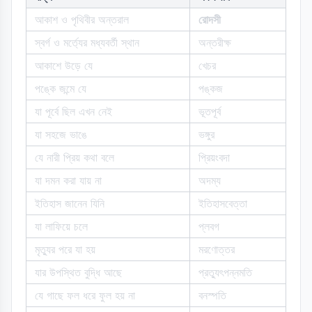
আকাশ ও পৃথিবীর অন্তরাল
রোদসী
স্বর্গ ও মর্ত্যের মধ্যবর্তী স্থান
অন্তরীক্ষ
আকাশে উড়ে যে
খেচর
পঙ্কে জন্মে যে
পঙ্কজ
যা পূর্বে ছিল এখন নেই
ভূতপূর্ব
যা সহজে ভাঙে
ভঙ্গুর
যে নারী প্রিয় কথা বলে
প্রিয়ংবদা
যা দমন করা যায় না
অদম্য
ইতিহাস জানেন যিনি
ইতিহাসবেত্তা
যা লাফিয়ে চলে
প্লবগ
মৃত্যুর পরে যা হয়
মরণোত্তর
যার উপস্থিত বুদ্ধি আছে
প্রত্যুৎপন্নমতি
যে গাছে ফল ধরে ফুল হয় না
বনস্পতি