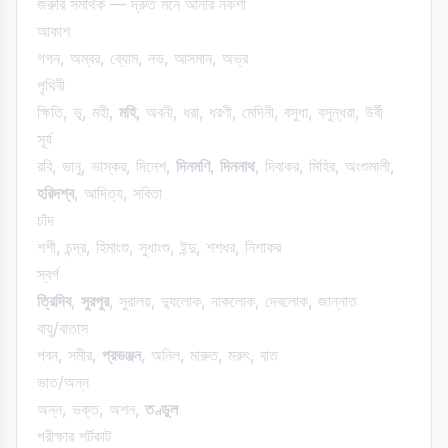
জরুরি সমার্থক — দ্রুত মনে আনার নকশা
আকাশ
গগন, অম্বর, ব্যোম, নভ, আসমান, অভ্র
পৃথিবী
ক্ষিতি, ভূ, মহী,
মহি
, অবনী, ধরা, ধরণী, মেদিনী, বসুধা, বসুন্ধরা, উর্বী
সূর্য
রবি, ভানু, ভাস্কর, দিনেশ,
দিনমণি
,
দিননাথ
, দিবাকর, মিহির, অংশুমালী,
হরিদশ্ব
, আদিত্য, সবিতা
চাঁদ
শশী, চন্দ্র, হিমাংশু, সুধাংশু, ইন্দু, শশধর, নিশাকর
স্বর্গ
ত্রিদিব
,
সুরপুর
, সুরালয়, দ্যুলোক, নাকলোক, দেবলোক, জান্নাত
বায়ু/বাতাস
পবন, সমীর,
প্রভঞ্জন
, অনিল, মারুত, মরুৎ, বাত
ভাত/অন্ন
অন্ন, ভক্ত, অশন,
তণ্ডুল
পরীক্ষার শর্টকাট