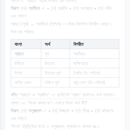
প্রশ্ন ৫: 'প্রাচ্য' শব্দের বিপরীত শব্দ কোনটি?
বিকল্প:
(ক)
প্রতীচ্য
✓ • (খ) প্রাচীন • (গ) অপ্রাচ্য • (ঘ) নবীন
এক লাইনে
প্রাচ্য (পূর্ব) ↔ প্রতীচ্য (পশ্চিম) — দিক-নির্দেশক বিপরীত জোড়া।
দিক-শব্দ পরিবার
বাংলা
অর্থ
বিপরীত
প্রাচ্য
পূর্ব
প্রতীচ্য
উদীচ্য
উত্তর
দাক্ষিণাত্য
ঈশান
উত্তর-পূর্ব
নৈর্ঋত (দ.-পশ্চিম)
অগ্নি কোণ
দক্ষিণ-পূর্ব
বায়ু কোণ (উ.-পশ্চিম)
ফাঁদ:
'প্রাচ্য' ≠ 'প্রাচীন' — দুটোতেই 'প্রাচ' থাকলেও অর্থ আলাদা।
প্রশ্ন ১৮: 'ফিকা কমলা রং'- এখানে ফিকা অর্থ কী?
বিকল্প:
(ক)
অনুজ্জ্বল
✓ • (খ) উজ্জ্বল • (গ) তীব্র • (ঘ) ঝাঁঝালো
এক লাইনে
'ফিকা' (হিন্দি/উর্দু ঋণ) = অনুজ্জ্বল, ফ্যাকাশে, হালকা রঙ।