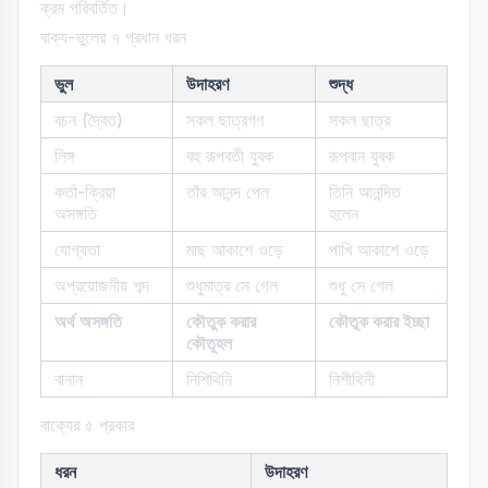
ক্রম পরিবর্তিত।
বাক্য-ভুলের ৭ প্রধান ধরন
ভুল
উদাহরণ
শুদ্ধ
বচন (দ্বৈত)
সকল ছাত্রগণ
সকল ছাত্র
লিঙ্গ
বহু রূপবতী যুবক
রূপবান যুবক
কর্তা-ক্রিয়া
তাঁর আনন্দ পেল
তিনি আনন্দিত
অসঙ্গতি
হলেন
যোগ্যতা
মাছ আকাশে ওড়ে
পাখি আকাশে ওড়ে
অপ্রয়োজনীয় শব্দ
শুধুমাত্র সে গেল
শুধু সে গেল
অর্থ অসঙ্গতি
কৌতুক করার
কৌতুক করার ইচ্ছা
কৌতূহল
বানান
নিশিথিনি
নিশীথিনী
বাক্যের ৫ প্রকার
ধরন
উদাহরণ