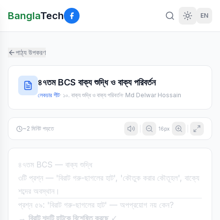
Bangla
Tech
EN
পাঠ্য উপকরণ
৪৭তম BCS বাক্য শুদ্ধি ও বাক্য পরিবর্তন
লেকচার শীট
·
১০. বাক্য শুদ্ধি ও বাক্য পরিবর্তন
·
Md Delwar Hossain
~
2
মিনিট পড়তে
16
px
৪৭তম BCS — বাক্য শুদ্ধি
৩টি প্রশ্ন — 'বিরাট গরু-ছাগলের হাট', 'কৌতুক করার কৌতূহল', বাক্যে
শব্দের অবস্থান।
প্রশ্ন ৫৯: 'বিরাট গরু-ছাগলের হাট' — অপপ্রয়োগ নয় কেন?
→
বিরাট শব্দটি হাটকে বিশেষিত করছে
✓