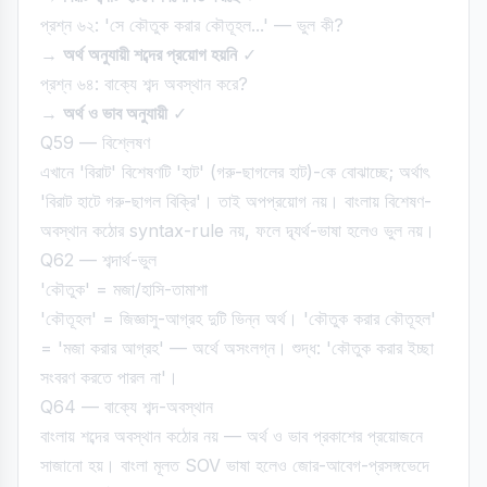
প্রশ্ন ৬২: 'সে কৌতুক করার কৌতূহল...' — ভুল কী?
→
অর্থ অনুযায়ী শব্দের প্রয়োগ হয়নি
✓
প্রশ্ন ৬৪: বাক্যে শব্দ অবস্থান করে?
→
অর্থ ও ভাব অনুযায়ী
✓
Q59 — বিশ্লেষণ
এখানে 'বিরাট' বিশেষণটি 'হাট' (গরু-ছাগলের হাট)-কে বোঝাচ্ছে; অর্থাৎ
'বিরাট হাটে গরু-ছাগল বিক্রি'। তাই অপপ্রয়োগ নয়। বাংলায় বিশেষণ-
অবস্থান কঠোর syntax-rule নয়, ফলে দ্ব্যর্থ-ভাষা হলেও ভুল নয়।
Q62 — শব্দার্থ-ভুল
'কৌতুক' = মজা/হাসি-তামাশা
'কৌতূহল' = জিজ্ঞাসু-আগ্রহ দুটি ভিন্ন অর্থ। 'কৌতুক করার কৌতূহল'
= 'মজা করার আগ্রহ' — অর্থে অসংলগ্ন। শুদ্ধ: 'কৌতুক করার ইচ্ছা
সংবরণ করতে পারল না'।
Q64 — বাক্যে শব্দ-অবস্থান
বাংলায় শব্দের অবস্থান কঠোর নয় — অর্থ ও ভাব প্রকাশের প্রয়োজনে
সাজানো হয়। বাংলা মূলত SOV ভাষা হলেও জোর-আবেগ-প্রসঙ্গভেদে