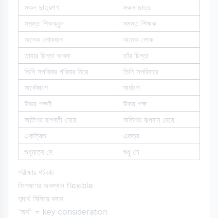
সকল ছাত্রগণ
সকল ছাত্র
সমস্ত শিক্ষকবৃন্দ
সমস্ত শিক্ষক
অনেক লোকজন
অনেক লোক
তাহার চিন্তা ভাবনা
তাঁর চিন্তা
তিনি সপরিবার পরিবার নিয়ে
তিনি সপরিবারে
অর্ধেকাংশ
অর্ধাংশ
উভয় পক্ষই
উভয় পক্ষ
অতিশয় রূপবতী মেয়ে
অতিশয় রূপবান মেয়ে
একত্রিত
একত্র
শুধুমাত্র সে
শুধু সে
পরীক্ষার শর্টকাট
বিশেষণের অবস্থান flexible
শব্দার্থ মিলিয়ে বসান
'অর্থ' = key consideration