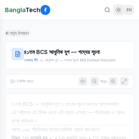
Bangla
Tech
EN
পাঠ্য উপকরণ
৪১তম BCS আধুনিক যুগ — গদ্যের সূচনা
লেকচার শীট
·
১৩. আধুনিক যুগ — গদ্যের সূচনা
·
Md Delwar Hossain
~
1
মিনিট পড়তে
16
px
৪১তম BCS — আধুনিক যুগ ও গদ্যের সূচনা অংশের প্রশ্নসমাধান
এই পরীক্ষায় এই টপিক থেকে ২টি প্রশ্ন এসেছে — পাঁচালিকার ও প্রথম
বাংলা অভিধান।
প্রশ্ন ১৩৯: পাঁচালিকার হিসেবে সর্বাধিক খ্যাতি কার ছিল?
বিকল্প:
(ক)
দাশরথি রায়
✓ • (খ) রামনিধি গুপ্ত • (গ) ফকির গরীবুল্লাহ