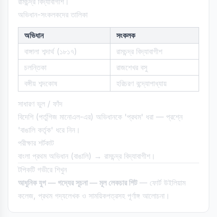
রামচন্দ্র বিদ্যাবাগীশ।
অভিধান-সংকলকদের তালিকা
অভিধান
সংকলক
বাঙ্গালা শব্দার্থ (১৮১৭)
রামচন্দ্র বিদ্যাবাগীশ
চলন্তিকা
রাজশেখর বসু
বঙ্গীয় শব্দকোষ
হরিচরণ বন্দ্যোপাধ্যায়
সাধারণ ভুল / ফাঁদ
বিদেশি (পর্তুগিজ মানোএল-এর) অভিধানকে 'প্রথম' ধরা — প্রশ্নে
'বাঙালি কর্তৃক' ধরে নিন।
পরীক্ষার শর্টকাট
বাংলা প্রথম অভিধান (বাঙালি) → রামচন্দ্র বিদ্যাবাগীশ।
টপিকটি গভীরে শিখুন
আধুনিক যুগ — গদ্যের সূচনা — মূল লেকচার শিট
— ফোর্ট উইলিয়াম
কলেজ, প্রথম গদ্যলেখক ও সাময়িকপত্রসহ পূর্ণাঙ্গ আলোচনা।