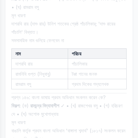
• (ঘ) রামরাম বসু
মূল ধারণা
দাশরথি রায় (দাশু রায়) উনিশ শতকের শ্রেষ্ঠ পাঁচালিকার; 'দাশু রায়ের
পাঁচালি' বিখ্যাত।
সমসাময়িক নাম গুলিয়ে ফেলবেন না
নাম
পরিচয়
দাশরথি রায়
পাঁচালিকার
রামনিধি গুপ্ত (নিধুবাবু)
টপ্পা গানের জনক
রামরাম বসু
প্রথম দিকের গদ্যলেখক
প্রশ্ন ১৪৬: বাংলা ভাষায় প্রথম অভিধান সংকলন করেন কে?
বিকল্প:
(ক)
রামচন্দ্র বিদ্যাবাগীশ
✓ • (খ) রাজশেখর বসু • (গ) হরিচরণ
দে • (ঘ) অশোক মুখোপাধ্যায়
মূল ধারণা
বাঙালি কর্তৃক প্রথম বাংলা অভিধান 'বাঙ্গালা শব্দার্থ' (১৮১৭) সংকলন করেন