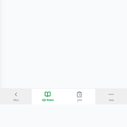
পিছনে
পাঠ্য উপকরণ
কুইজ
আরো