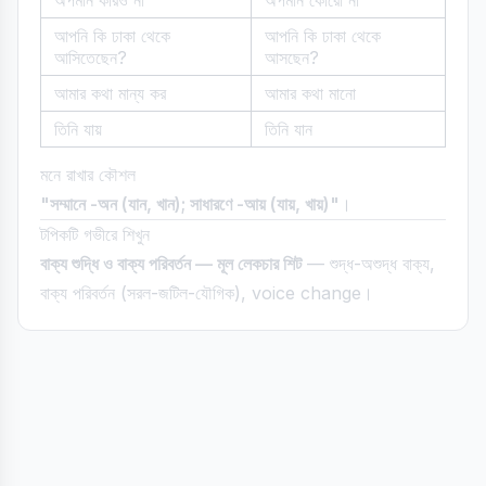
অপমান করিও না
অপমান কোরো না
আপনি কি ঢাকা থেকে
আপনি কি ঢাকা থেকে
আসিতেছেন?
আসছেন?
আমার কথা মান্য কর
আমার কথা মানো
তিনি যায়
তিনি যান
মনে রাখার কৌশল
"সম্মানে -অন (যান, খান); সাধারণে -আয় (যায়, খায়)"
।
টপিকটি গভীরে শিখুন
বাক্য শুদ্ধি ও বাক্য পরিবর্তন — মূল লেকচার শিট
— শুদ্ধ-অশুদ্ধ বাক্য,
বাক্য পরিবর্তন (সরল-জটিল-যৌগিক), voice change।