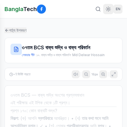
Bangla
Tech
EN
পাঠ্য উপকরণ
৩৭তম BCS বাক্য শুদ্ধি ও বাক্য পরিবর্তন
লেকচার শীট
·
১০. বাক্য শুদ্ধি ও বাক্য পরিবর্তন
·
Md Delwar Hossain
~
1
মিনিট পড়তে
16
px
৩৭তম BCS — বাক্য শুদ্ধি অংশের প্রশ্নসমাধান
এই পরীক্ষায় এই টপিক থেকে ১টি প্রশ্ন।
প্রশ্ন ১৭০: কোন বাক্যটি শুদ্ধ?
বিকল্প:
(ক) আপনি
স্বপরিবারে
আমন্ত্রিত। • (খ)
তার কথা শুনে আমি
আশ্চর্যান্বিত হলাম।
✓ • (গ) তোমার
পরশ্রীকাতরতায়
আমি
মুগ্ধ
। •