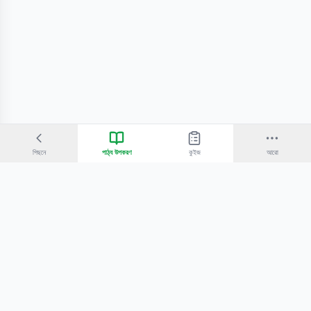
পিছনে
পাঠ্য উপকরণ
কুইজ
আরো
©
2026
Bangla Technologies.
সর্বস্বত্ব সংরক্ষিত
.
একটি
-এর প্রোডাক্ট
হোম
অনুসন্ধান
আমাদের সম্পর্কে
টিউটোরিয়াল
শিক্ষকদের জন্য
কোচিং সেন্টারের জন্য