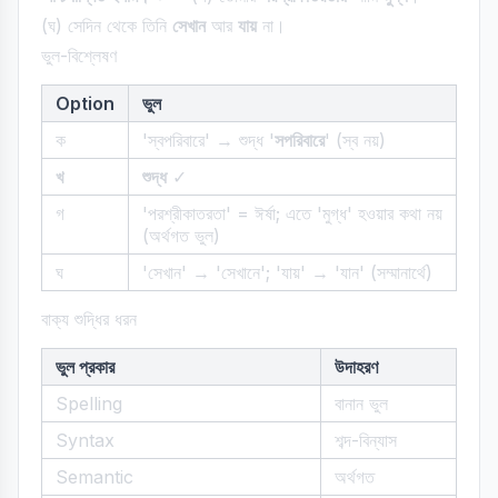
(ঘ) সেদিন থেকে তিনি
সেখান
আর
যায়
না।
ভুল-বিশ্লেষণ
Option
ভুল
ক
'স্বপরিবারে' → শুদ্ধ '
সপরিবারে
' (স্ব নয়)
খ
শুদ্ধ
✓
গ
'পরশ্রীকাতরতা' = ঈর্ষা; এতে 'মুগ্ধ' হওয়ার কথা নয়
(অর্থগত ভুল)
ঘ
'সেখান' → 'সেখানে'; 'যায়' → 'যান' (সম্মানার্থে)
বাক্য শুদ্ধির ধরন
ভুল প্রকার
উদাহরণ
Spelling
বানান ভুল
Syntax
শব্দ-বিন্যাস
Semantic
অর্থগত