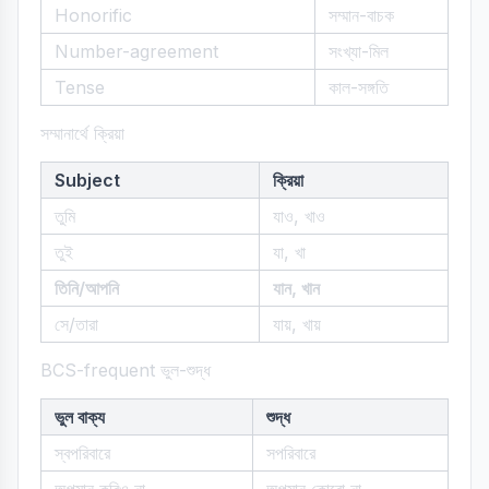
Honorific
সম্মান-বাচক
Number-agreement
সংখ্যা-মিল
Tense
কাল-সঙ্গতি
সম্মানার্থে ক্রিয়া
Subject
ক্রিয়া
তুমি
যাও, খাও
তুই
যা, খা
তিনি/আপনি
যান, খান
সে/তারা
যায়, খায়
BCS-frequent ভুল-শুদ্ধ
ভুল বাক্য
শুদ্ধ
স্বপরিবারে
সপরিবারে