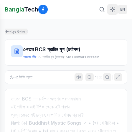
Bangla
Tech
EN
পাঠ্য উপকরণ
৩৭তম BCS প্রাচীন যুগ (চর্যাপদ)
লেকচার শীট
·
১১. প্রাচীন যুগ (চর্যাপদ)
·
Md Delwar Hossain
~
2
মিনিট পড়তে
16
px
৩৭তম BCS — চর্যাপদ অংশের প্রশ্নসমাধান
এই পরীক্ষায় এই টপিক থেকে ২টি প্রশ্ন।
প্রশ্ন ১৪৬: শহীদুল্লাহ সম্পাদিত চর্যাপদ গ্রন্থ?
বিকল্প:
(ক)
Buddhist Mystic Songs
✓ • (খ) চর্যাগীতিকা •
(গ) চর্যাগীতিকোষ • (ঘ) হাজার বছরের পুরাণ বাংলা ভাষায় বৌদ্ধগান ও