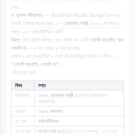
দোহা
ড. মুহম্মদ শহীদুল্লাহ
— 'Buddhist Mystic Songs' (১৯৬০)।
অন্যটি (হাজার বছরের পুরাণ...) =
হরপ্রসাদ শাস্ত্রী
(১৯১৬, কলকাতা)।
প্রশ্ন ১৫৫: 'চর্যচর্যবিনিশ্চয়' অর্থ?
বিকল্প:
(ক) কোনটি চর্যাগান, আর কোনটি নয় • (খ)
কোনটি আচরণীয়, আর
কোনটি নয়
✓ • (গ) চরাচর • (ঘ) আচার্যের
চর্যাচর্য = চর্য (আচরণীয়) + অচর্য (অনাচরণীয়); বিনিশ্চয় = নির্ণয় →
"কোনটি আচরণীয়, কোনটি নয়"
।
চর্যাপদ মূল তথ্য
বিষয়
তথ্য
আবিষ্কার
১৯০৭, হরপ্রসাদ শাস্ত্রী
(নেপালের রাজদরবার-
গ্রন্থাগার)
প্রকাশ
১৯১৬, কলকাতা
পূর্ণ নাম
চর্যাচর্যবিনিশ্চয়
পদ সংখ্যা
পাওয়া গেছে ৪৬½
(২৪ ও ২৫ অসম্পূর্ণ, ২৩ ও ৪৮