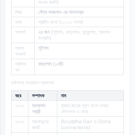
পাওয়া যায়নি)
বিষয়
বৌদ্ধ সহজযান-এর সাধনতত্ত্ব
ভাষা
প্রাচীন বাংলা (১০-১২ শতক)
পদকর্তা
২৪ জন
(লুইপাদ, কাহ্নপাদ, ভুসুকুপাদ, সরহপাদ
ইত্যাদি)
প্রথম
লুইপাদ
পদকর্তা
সর্বাধিক
কাহ্নপাদ (১৩টি)
পদ
চর্যাপদের সংস্করণ-প্রকাশনা
বছর
সম্পাদক
নাম
১৯১৬
হরপ্রসাদ
হাজার বছরের পুরাণ বাংলা ভাষায়
শাস্ত্রী
বৌদ্ধগান ও দোহা
১৯২৬
প্রবোধচন্দ্র
Bouddha Gan o Doha
বাগচী
(corrections)