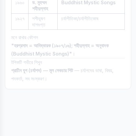
১৯৬০
ড. মুহম্মদ
Buddhist Mystic Songs
শহীদুল্লাহ
১৯২৭
শশীভূষণ
চর্যাগীতিকা/চর্যাগীতিকোষ
দাশগুপ্ত
মনে রাখার কৌশল
"হরপ্রসাদ = আবিষ্কারক (১৯০৭/১৬); শহীদুল্লাহ = অনুবাদক
(Buddhist Mystic Songs)"
।
টপিকটি গভীরে শিখুন
প্রাচীন যুগ (চর্যাপদ) — মূল লেকচার শিট
— চর্যাপদের ভাষা, বিষয়,
পদকর্তা, সব সংস্করণ।