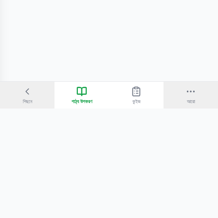
পিছনে
পাঠ্য উপকরণ
কুইজ
আরো
©
2026
Bangla Technologies.
সর্বস্বত্ব সংরক্ষিত
.
একটি
-এর প্রোডাক্ট
হোম
অনুসন্ধান
আমাদের সম্পর্কে
টিউটোরিয়াল
শিক্ষকদের জন্য
কোচিং সেন্টারের জন্য