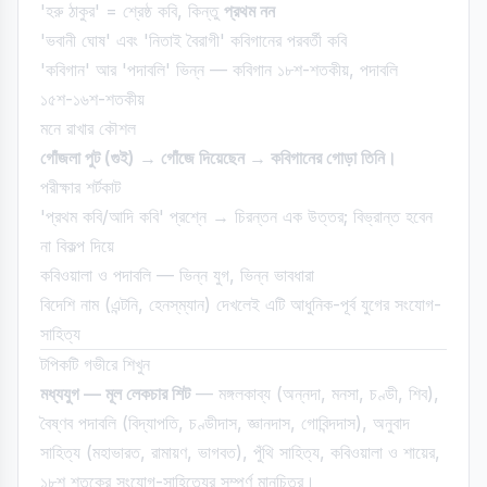
'হরু ঠাকুর' = শ্রেষ্ঠ কবি, কিন্তু
প্রথম নন
'ভবানী ঘোষ' এবং 'নিতাই বৈরাগী' কবিগানের পরবর্তী কবি
'কবিগান' আর 'পদাবলি' ভিন্ন — কবিগান ১৮শ-শতকীয়, পদাবলি
১৫শ-১৬শ-শতকীয়
মনে রাখার কৌশল
গোঁজলা পুট (গুই) → গোঁজে দিয়েছেন → কবিগানের গোড়া তিনি।
পরীক্ষার শর্টকাট
'প্রথম কবি/আদি কবি' প্রশ্নে → চিরন্তন এক উত্তর; বিভ্রান্ত হবেন
না বিকল্প দিয়ে
কবিওয়ালা ও পদাবলি — ভিন্ন যুগ, ভিন্ন ভাবধারা
বিদেশি নাম (এন্টনি, হেনস্‌ম্যান) দেখলেই এটি আধুনিক-পূর্ব যুগের সংযোগ-
সাহিত্য
টপিকটি গভীরে শিখুন
মধ্যযুগ — মূল লেকচার শিট
— মঙ্গলকাব্য (অন্নদা, মনসা, চণ্ডী, শিব),
বৈষ্ণব পদাবলি (বিদ্যাপতি, চণ্ডীদাস, জ্ঞানদাস, গোবিন্দদাস), অনুবাদ
সাহিত্য (মহাভারত, রামায়ণ, ভাগবত), পুঁথি সাহিত্য, কবিওয়ালা ও শায়ের,
১৮শ শতকের সংযোগ-সাহিত্যের সম্পূর্ণ মানচিত্র।