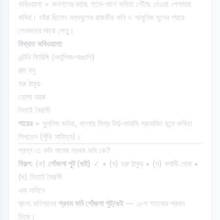
কবিওয়ালা = জনগণের কাছে গানে-গানে কবিতা পৌঁছে দেওয়া পেশাদার
কবিরা। তাঁরা ছিলেন মধ্যযুগের রাজকীয় কবি ও আধুনিক যুগের শহুরে
লেখকদের মাঝে সেতু।
বিখ্যাত কবিওয়ালা:
এন্টনি ফিরিঙ্গি (পর্তুগিজ-বাঙালি)
রাম বসু
হরু ঠাকুর
ভোলা ময়রা
নিতাই বৈরাগী
শায়ের
= মুসলিম কবিরা, বাংলায় মিশ্র উর্দু-ফারসি প্রভাবিত ছন্দে কবিতা
লিখতেন (পুঁথি সাহিত্য)।
প্রশ্ন ৩: কবি গানের প্রথম কবি কে?
বিকল্প:
(ক)
গোঁজলা পুট (গুই)
✓ • (খ) হরু ঠাকুর • (গ) ভবানী ঘোষ •
(ঘ) নিতাই বৈরাগী
এক লাইনে
বাংলা কবিগানের
প্রথম কবি গোঁজলা পুট/গুই
— ১৮শ শতকের প্রথম
দিকে।