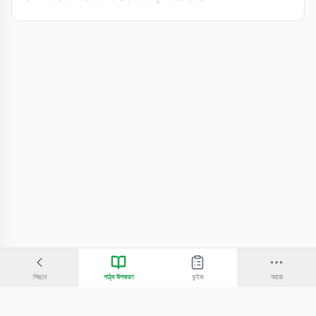
পিছনে
পাঠ্য উপকরণ
কুইজ
আরো