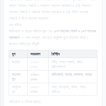
ষোড়শ শতকের শেষার্ধে ও সপ্তদশ শতকের প্রথমার্ধে • (গ) সপ্তদশ
শতকের শেষার্ধে ও আঠারো শতকের প্রথমার্ধে • (ঘ) উনিশ শতকের
শেষার্ধে ও বিংশ শতকের প্রথমার্ধে
এক লাইনে
কবিওয়ালা ও শায়ের সাহিত্য জন্ম নেয়
১৮শ শতকের শেষার্ধ ও ১৯শ শতকের
প্রথমার্ধে
— যখন মধ্যযুগ শেষ হয়ে আধুনিক যুগে উত্তরণ ঘটছে।
সংযোগ-সাহিত্যের পটভূমি
যুগ
সময়কাল
বৈশিষ্ট্য
মধ্যযুগ
১২০১–
ধর্মীয়, কাব্য-প্রধান, রাজা-
১৭৬০
পৃষ্ঠপোষকতা
সংযোগ
১৭৬০–
কবিওয়ালা, শায়ের, কথকতা, যাত্রা
যুগ
১৮৬০
আধুনিক
১৮৬০–
গদ্য, উপন্যাস, নাটক, শহুরে
যুগ
বর্তমান
সাহিত্য
কবিওয়ালা ও তাঁদের গুরুত্ব