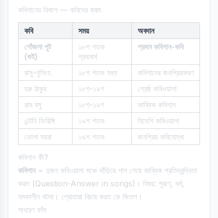
কবিগানের বিকাশ — কবিদের ক্রম
কবি
সময়
অবদান
গোঁজলা পুট
১৮শ শতক
প্রথম কবিগান-কবি
(গুই)
প্রথমার্ধ
রাসু-নৃসিংহ
১৮শ শতক মধ্য
কবিগানের জনপ্রিয়করণ
হরু ঠাকুর
১৮শ-১৯শ
শ্রেষ্ঠ কবিওয়ালা
রাম বসু
১৮শ-১৯শ
কাব্যিক কবিগান
এন্টনি ফিরিঙ্গি
১৯শ শতক
বিদেশি কবিওয়ালা
ভোলা ময়রা
১৯শ শতক
জনপ্রিয় কবিযোদ্ধা
কবিগান কী?
কবিগান
= দুজন কবিওয়ালা মঞ্চে দাঁড়িয়ে গান গেয়ে কাব্যিক প্রতিদ্বন্দ্বিতা
করত (Question-Answer in songs)। বিষয়: পুরাণ, ধর্ম,
সমকালীন ঘটনা। শ্রোতারা বিচার করত কে জিতল।
সাধারণ ফাঁদ