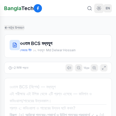
Bangla
Tech
EN
পাঠ্য উপকরণ
৩৩তম BCS মধ্যযুগ
লেকচার শীট
·
১২. মধ্যযুগ
·
Md Delwar Hossain
~
2
মিনিট পড়তে
16
px
৩৩তম BCS (বিশেষ) — মধ্যযুগ
এই পরীক্ষায় এই টপিক থেকে ২টি প্রশ্ন এসেছে — কবিগান ও
কবিওয়ালা/শায়েরের উদ্ভবকাল।
প্রশ্ন ২: কবিওয়ালা ও শায়েরের উদ্ভব ঘটে কখন?
বিকল্প:
(ক)
আঠারো শতকের শেষার্ধে ও উনিশ শতকের প্রথমার্ধে
✓ • (খ)