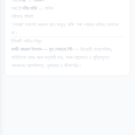
পদ্ম
গোখরা
→
নজরুল
পদ্ম
া নদীর মাঝি
→ মানিক
পরীক্ষার শর্টকাট
'গোখরা' শুনলেই নজরুল মনে আনুন; বাকি 'পদ্ম'-গ্রন্থ গুলিয়ে ফেলবেন
না।
টপিকটি গভীরে শিখুন
কাজী নজরুল ইসলাম — মূল লেকচার শিট
— বিদ্রোহী কাব্যপরিবার,
সাহিত্যিক ধারার বছর-অনুযায়ী ছক, ভাষা-আন্দোলন ও মুক্তিযুদ্ধে
নজরুলের প্রাসঙ্গিকতা, পুরস্কার ও জীবনপঞ্জি।