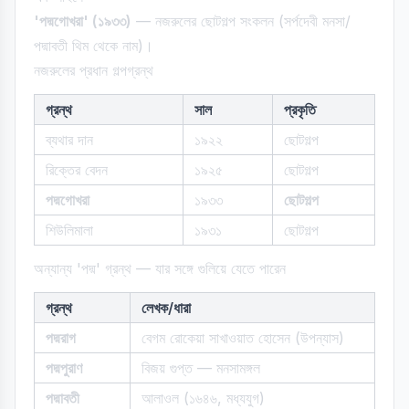
'পদ্মগোখরা' (১৯৩৩)
— নজরুলের ছোটগল্প সংকলন (সর্পদেবী মনসা/
পদ্মাবতী থিম থেকে নাম)।
নজরুলের প্রধান গল্পগ্রন্থ
গ্রন্থ
সাল
প্রকৃতি
ব্যথার দান
১৯২২
ছোটগল্প
রিক্তের বেদন
১৯২৫
ছোটগল্প
পদ্মগোখরা
১৯৩৩
ছোটগল্প
শিউলিমালা
১৯৩১
ছোটগল্প
অন্যান্য 'পদ্ম' গ্রন্থ — যার সঙ্গে গুলিয়ে যেতে পারেন
গ্রন্থ
লেখক/ধারা
পদ্মরাগ
বেগম রোকেয়া সাখাওয়াত হোসেন (উপন্যাস)
পদ্মপুরাণ
বিজয় গুপ্ত — মনসামঙ্গল
পদ্মাবতী
আলাওল (১৬৪৬, মধ্যযুগ)