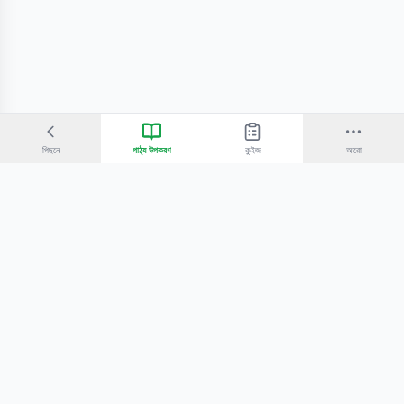
পিছনে
পাঠ্য উপকরণ
কুইজ
আরো
©
2026
Bangla Technologies.
সর্বস্বত্ব সংরক্ষিত
.
একটি
-এর প্রোডাক্ট
হোম
অনুসন্ধান
আমাদের সম্পর্কে
টিউটোরিয়াল
শিক্ষকদের জন্য
কোচিং সেন্টারের জন্য
গোপনীয়তা নীতি
সেবার শর্তাবলি