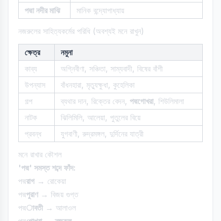
পদ্মা নদীর মাঝি
মানিক বন্দ্যোপাধ্যায়
নজরুলের সাহিত্যকর্মের পরিধি (অবশ্যই মনে রাখুন)
ক্ষেত্র
নমুনা
কাব্য
অগ্নিবীণা, সঞ্চিতা, সাম্যবাদী, বিষের বাঁশী
উপন্যাস
বাঁধনহারা, মৃত্যুক্ষুধা, কুহেলিকা
গল্প
ব্যথার দান, রিক্তের বেদন,
পদ্মগোখরা
, শিউলিমালা
নাটক
ঝিলিমিলি, আলেয়া, পুতুলের বিয়ে
প্রবন্ধ
যুগবাণী, রুদ্রমঙ্গল, দুর্দিনের যাত্রী
মনে রাখার কৌশল
'পদ্ম' সমস্ত শব্দে ফাঁদ:
পদ্ম
রাগ
→ রোকেয়া
পদ্ম
পুরাণ
→ বিজয় গুপ্ত
পদ্ম
াবতী
→ আলাওল