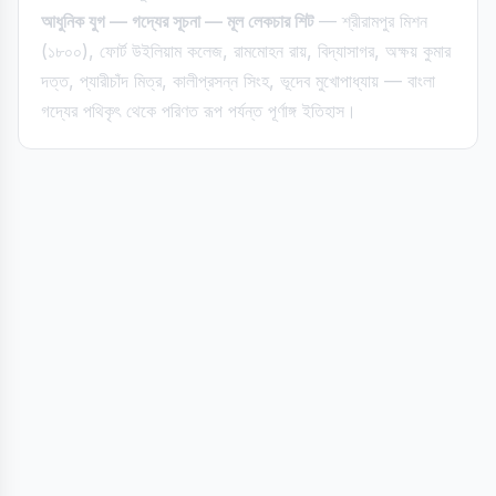
আধুনিক যুগ — গদ্যের সূচনা — মূল লেকচার শিট
— শ্রীরামপুর মিশন
(১৮০০), ফোর্ট উইলিয়াম কলেজ, রামমোহন রায়, বিদ্যাসাগর, অক্ষয় কুমার
দত্ত, প্যারীচাঁদ মিত্র, কালীপ্রসন্ন সিংহ, ভূদেব মুখোপাধ্যায় — বাংলা
গদ্যের পথিকৃৎ থেকে পরিণত রূপ পর্যন্ত পূর্ণাঙ্গ ইতিহাস।