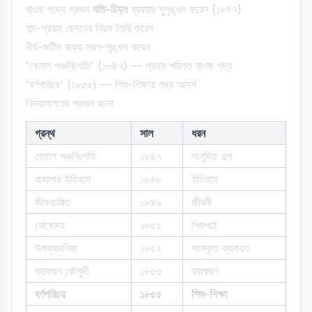
বাংলা গদ্যে প্রথম
যতি-চিহ্ন
ব্যবহার সুশৃঙ্খল করেন (১৮৪৭)
শব্দ-প্রবাহ ছেদনের নিয়ম তৈরি করেন
দীর্ঘ-জটিল বাক্য সরল-শৃঙ্খল করেন
'বেতাল পঞ্চবিংশতি' (১৮৪৭) — প্রথম পরিণত বাংলা গদ্য
'বর্ণপরিচয়' (১৮৫৫) — শিশু-শিক্ষার গদ্য আদর্শ
বিদ্যাসাগরের প্রধান রচনা
গ্রন্থ
সাল
ধরন
বেতাল পঞ্চবিংশতি
১৮৪৭
অনূদিত গল্প
বাঙ্গালার ইতিহাস
১৮৪৮
ইতিহাস
জীবনচরিত
১৮৪৯
জীবনী
বোধোদয়
১৮৫১
শিশুপাঠ
উপক্রমণিকা
১৮৫২
সংস্কৃত ব্যাকরণ
ব্যাকরণ কৌমুদী
১৮৫৩
ব্যাকরণ
বর্ণপরিচয়
১৮৫৫
শিশু-শিক্ষা