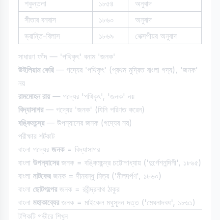
শকুন্তলা
১৮৫৪
অনুবাদ
সীতার বনবাস
১৮৬০
অনুবাদ
ভ্রান্তি-বিলাস
১৮৬৯
শেক্সপীয়র অনুবাদ
সাধারণ ফাঁদ — 'পথিকৃৎ' বনাম 'জনক'
উইলিয়াম কেরি
— গদ্যের 'পথিকৃৎ' (প্রথম মুদ্রিত বাংলা গদ্য), 'জনক'
নয়
রামমোহন রায়
— গদ্যের 'পথিকৃৎ', 'জনক' নয়
বিদ্যাসাগর
— গদ্যের 'জনক' (যিনি পরিণত করেন)
বঙ্কিমচন্দ্র
— উপন্যাসের জনক (গদ্যের নয়)
পরীক্ষার শর্টকাট
বাংলা গদ্যের
জনক
= বিদ্যাসাগর
বাংলা
উপন্যাসের
জনক = বঙ্কিমচন্দ্র চট্টোপাধ্যায় ('দুর্গেশনন্দিনী', ১৮৬৫)
বাংলা
নাটকের
জনক = দীনবন্ধু মিত্র ('নীলদর্পণ', ১৮৬০)
বাংলা
ছোটগল্পের
জনক = রবীন্দ্রনাথ ঠাকুর
বাংলা
মহাকাব্যের
জনক = মাইকেল মধুসূদন দত্ত ('মেঘনাদবধ', ১৮৬১)
টপিকটি গভীরে শিখুন