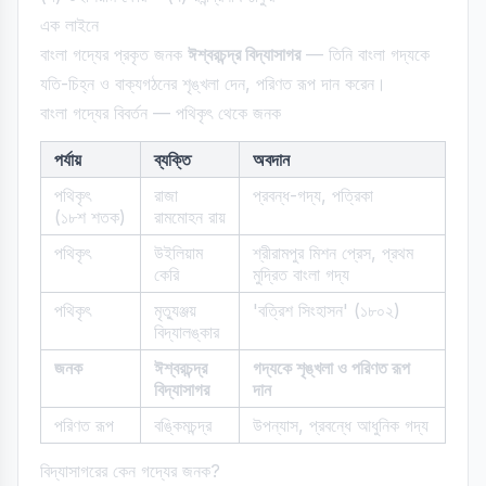
এক লাইনে
বাংলা গদ্যের প্রকৃত জনক
ঈশ্বরচন্দ্র বিদ্যাসাগর
— তিনি বাংলা গদ্যকে
যতি-চিহ্ন ও বাক্যগঠনের শৃঙ্খলা দেন, পরিণত রূপ দান করেন।
বাংলা গদ্যের বিবর্তন — পথিকৃৎ থেকে জনক
পর্যায়
ব্যক্তি
অবদান
পথিকৃৎ
রাজা
প্রবন্ধ-গদ্য, পত্রিকা
(১৮শ শতক)
রামমোহন রায়
পথিকৃৎ
উইলিয়াম
শ্রীরামপুর মিশন প্রেস, প্রথম
কেরি
মুদ্রিত বাংলা গদ্য
পথিকৃৎ
মৃত্যুঞ্জয়
'বত্রিশ সিংহাসন' (১৮০২)
বিদ্যালঙ্কার
জনক
ঈশ্বরচন্দ্র
গদ্যকে শৃঙ্খলা ও পরিণত রূপ
বিদ্যাসাগর
দান
পরিণত রূপ
বঙ্কিমচন্দ্র
উপন্যাস, প্রবন্ধে আধুনিক গদ্য
বিদ্যাসাগরের কেন গদ্যের জনক?