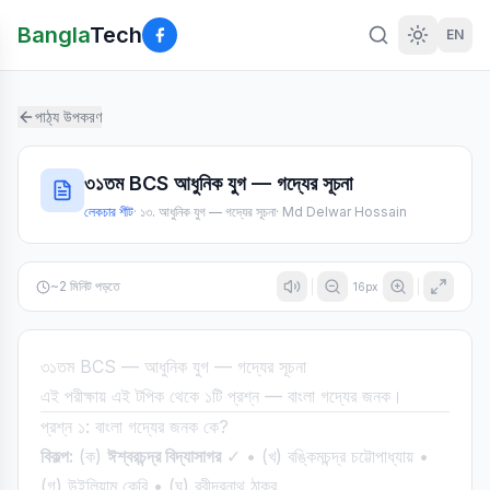
Bangla
Tech
EN
পাঠ্য উপকরণ
৩১তম BCS আধুনিক যুগ — গদ্যের সূচনা
লেকচার শীট
·
১৩. আধুনিক যুগ — গদ্যের সূচনা
·
Md Delwar Hossain
~
2
মিনিট পড়তে
16
px
৩১তম BCS — আধুনিক যুগ — গদ্যের সূচনা
এই পরীক্ষায় এই টপিক থেকে ১টি প্রশ্ন — বাংলা গদ্যের জনক।
প্রশ্ন ১: বাংলা গদ্যের জনক কে?
বিকল্প:
(ক)
ঈশ্বরচন্দ্র বিদ্যাসাগর
✓ • (খ) বঙ্কিমচন্দ্র চট্টোপাধ্যায় •
(গ) উইলিয়াম কেরি • (ঘ) রবীন্দ্রনাথ ঠাকুর