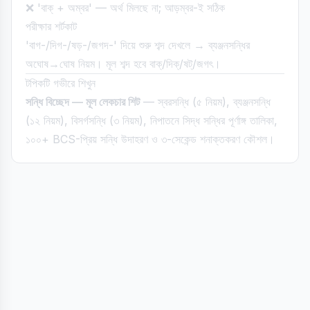
❌ 'বাক্ + অম্বর' — অর্থ মিলছে না; আড়ম্বর-ই সঠিক
পরীক্ষার শর্টকাট
'বাগ-/দিগ-/ষড়-/জগদ-' দিয়ে শুরু শব্দ দেখলে → ব্যঞ্জনসন্ধির
অঘোষ→ঘোষ নিয়ম। মূল শব্দ হবে বাক্/দিক্/ষট্/জগৎ।
টপিকটি গভীরে শিখুন
সন্ধি বিচ্ছেদ — মূল লেকচার শিট
— স্বরসন্ধি (৫ নিয়ম), ব্যঞ্জনসন্ধি
(১২ নিয়ম), বিসর্গসন্ধি (৩ নিয়ম), নিপাতনে সিদ্ধ সন্ধির পূর্ণাঙ্গ তালিকা,
১০০+ BCS-প্রিয় সন্ধি উদাহরণ ও ৩-সেকেন্ড শনাক্তকরণ কৌশল।