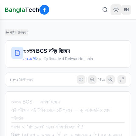
Bangla
Tech
EN
পাঠ্য উপকরণ
৩০তম BCS সন্ধি বিচ্ছেদ
লেকচার শীট
·
৩. সন্ধি বিচ্ছেদ
·
Md Delwar Hossain
~
2
মিনিট পড়তে
16
px
৩০তম BCS — সন্ধি বিচ্ছেদ
এই পরীক্ষায় এই টপিক থেকে ১টি প্রশ্ন — ক্-আগমজনিত ঘোষ
পরিবর্তন।
প্রশ্ন ৯: 'বাগাড়ম্বর' শব্দের সন্ধি-বিচ্ছেদ কী?
বিকল্প:
(ক) বাগ্ + অম্বর • (খ) বাগ + আড়ম্বর • (গ) বাক্ + অম্বর