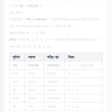
• (ঘ)
বাক্ + আড়ম্বর
✓
এক লাইনে
বাগাড়ম্বর =
বাক্ + আড়ম্বর
— ব্যঞ্জনসন্ধির খ-প্রকার নিয়মে, অঘোষ
'ক্' পরে স্বর/ঘোষ ব্যঞ্জন এলে → ঘোষ 'গ্' হয়।
ব্যঞ্জনসন্ধির 'ক্ → গ্' নিয়ম
নিয়ম:
অঘোষ ক্, চ্, ট্, ত্, প্ — পরে স্বরধ্বনি বা ঘোষ ব্যঞ্জন এলে —
ঘোষ হয়ে যায় (গ্, জ্, ড্, দ্, ব্)।
পূর্বপদ
পরপদ
সন্ধি-শব্দ
নিয়ম
বাক্
আড়ম্বর
বাগাড়ম্বর
ক্ → গ্ (স্বর পরে)
দিক্
অন্ত
দিগন্ত
ক্ → গ্
বাক্
দত্তা
বাগ্দত্তা
ক্ → গ্
ষট্
আনন
ষডানন
ট্ → ড্
জগৎ
ঈশ্বর
জগদীশ্বর
ত্ → দ্
ষট্
দর্শন
ষড্দর্শন
ট্ → ড্