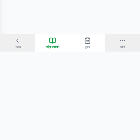
পিছনে
পাঠ্য উপকরণ
কুইজ
আরো
©
2026
Bangla Technologies.
সর্বস্বত্ব সংরক্ষিত
.
একটি
-এর প্রোডাক্ট
হোম
অনুসন্ধান
আমাদের সম্পর্কে
টিউটোরিয়াল
শিক্ষকদের জন্য
কোচিং সেন্টারের জন্য
গোপনীয়তা নীতি
সেবার শর্তাবলি