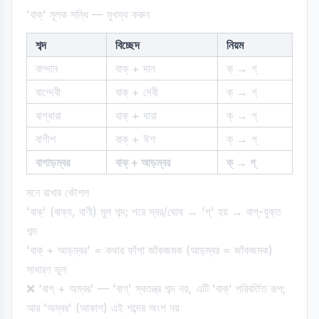
'বাক্' মূলক সন্ধি — মুখস্থ করুন
শব্দ
বিচ্ছেদ
নিয়ম
বাগ্দান
বাক্ + দান
ক্ → গ্
বাগ্দেবী
বাক্ + দেবী
ক্ → গ্
বাগ্ধারা
বাক্ + ধারা
ক্ → গ্
বাগীশ
বাক্ + ঈশ
ক্ → গ্
বাগাড়ম্বর
বাক্ + আড়ম্বর
ক্ → গ্
মনে রাখার কৌশল
'বাক্' (বাক্য, বাণী) মূল শব্দ; পরে স্বর/ঘোষ → 'গ্' হয় → বাগ্-যুক্ত
শব্দ
'বাক্ + আড়ম্বর' = কথার ফাঁপা জাঁকজমক (আড়ম্বর = জাঁকজমক)
সাধারণ ভুল
❌ 'বাগ্ + অম্বর' — 'বাগ্' স্বতন্ত্র শব্দ নয়, এটি 'বাক্' পরিবর্তিত রূপ;
আর 'অম্বর' (আকাশ) এই শব্দের অংশ নয়