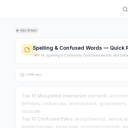
পাঠ্য উপকরণ
Spelling & Confused Words — Quick 
নোটস
·
14. Spelling & Commonly Confused Words
·
Md Delw
~
1
মিনিট পড়তে
Top 10 Misspelled (memorize correct):
accommod
definitely, embarrass, environment, government,
separate
Top 10 Confused Pairs:
accept/except, advice/adv
beside/besides, loose/lose, principal/principle, qui