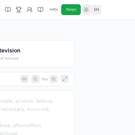
লগইন
নিবন্ধন
EN
Revision
ar Hossain
16
px
ate, achieve, believe,
 necessary, occurred,
ise, affect/effect,
et/quite,