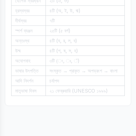
যৌগিক স্বরধ্বনি
২টি (ঐ, ঔ)
হ্রস্বস্বর
৪টি (অ, ই, উ, ঋ)
দীর্ঘস্বর
৭টি
স্পর্শ ব্যঞ্জন
২৫টি (৫ বর্গ)
অন্তঃস্থ
৪টি (য, র, ল, ব)
উষ্ম
৪টি (শ, ষ, স, হ)
অযোগবাহ
৩টি (ং, ঃ, ঁ)
ভাষার উৎপত্তি
সংস্কৃত → প্রাকৃত → অপভ্রংশ → বাংলা
আদি নিদর্শন
চর্যাপদ
মাতৃভাষা দিবস
২১ ফেব্রুয়ারি (UNESCO ১৯৯৯)