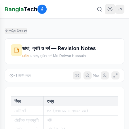
Bangla
Tech
EN
পাঠ্য উপকরণ
ভাষা, ধ্বনি ও বর্ণ — Revision Notes
নোটস
·
১. ভাষা, ধ্বনি ও বর্ণ
·
Md Delwar Hossain
~
1
মিনিট পড়তে
16
px
বিষয়
তথ্য
মোট বর্ণ
৫০ (স্বর ১১ + ব্যঞ্জন ৩৯)
মৌলিক স্বরধ্বনি
৭টি