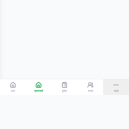
হোম
ড্যাশবোর্ড
কুইজ
সদস্য
আরো