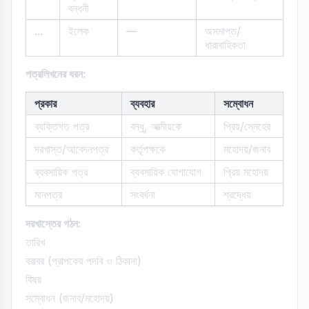
বন্ধনী
...
ইলেক
—
অসমাপ্ত/
ধারাবাহিকতা
পত্রলিখনের ধরন:
প্রকার
ব্যবহার
সম্বোধন
ব্যক্তিগত পত্র
বন্ধু, আত্মীয়কে
প্রিয়/স্নেহের
দরখাস্ত/আবেদনপত্র
কর্তৃপক্ষকে
মহোদয়/জনাব
ব্যবসায়িক পত্র
ব্যবসায়িক যোগাযোগ
প্রিয় মহোদয়
মানপত্র
সংবর্ধনা
শ্রদ্ধেয়
দরখাস্তের গঠন:
তারিখ
বরাবর (প্রাপকের পদবি ও ঠিকানা)
বিষয়
সম্বোধন (জনাব/মহোদয়)