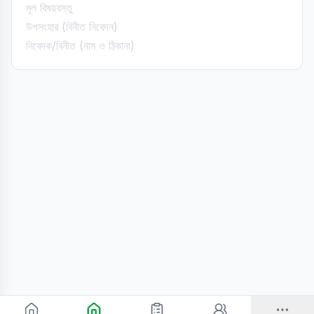
মূল বিষয়বস্তু
উপসংহার (বিনীত নিবেদন)
নিবেদক/বিনীত (নাম ও ঠিকানা)