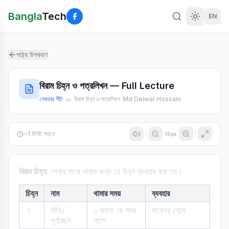
Bangla
Tech
EN
পাঠ্য উপকরণ
বিরাম চিহ্ন ও পত্রলিখন — Full Lecture
লেকচার শীট
·
১৫. বিরাম চিহ্ন ও পত্রলিখন
·
Md Delwar Hossain
~
1
মিনিট পড়তে
16
px
বিরাম চিহ্ন:
লেখার মাঝে থামার জন্য যে চিহ্ন ব্যবহার করা হয়।
চিহ্ন
নাম
থামার সময়
ব্যবহার
।
দাঁড়ি/
১ বলতে যে সময়
বাক্যের শেষে
পূর্ণচ্ছেদ
লাগে