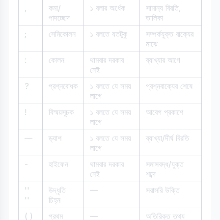
,
কমা/
১ বলার অর্ধেক
সামান্য বিরতি,
পাদচ্ছেদ
তালিকা
;
সেমিকোলন
১ বলতে যতটুকু
সম্পর্কযুক্ত বাক্যের
মাঝে
:
কোলন
থামবার দরকার
ব্যাখ্যার আগে
নেই
?
প্রশ্নবোধক
১ বলতে যে সময়
প্রশ্নবাক্যের শেষে
লাগে
!
বিস্ময়সূচক
১ বলতে যে সময়
আবেগ প্রকাশে
লাগে
—
ড্যাশ
১ বলতে যে সময়
ব্যাখ্যা/দীর্ঘ বিরতি
লাগে
-
হাইফেন
থামবার দরকার
সমাসবদ্ধ/যুক্ত
নেই
শব্দে
''
উদ্ধৃতি
—
সরাসরি উক্তি
''
চিহ্ন
( )
প্রথম
—
অতিরিক্ত তথ্য