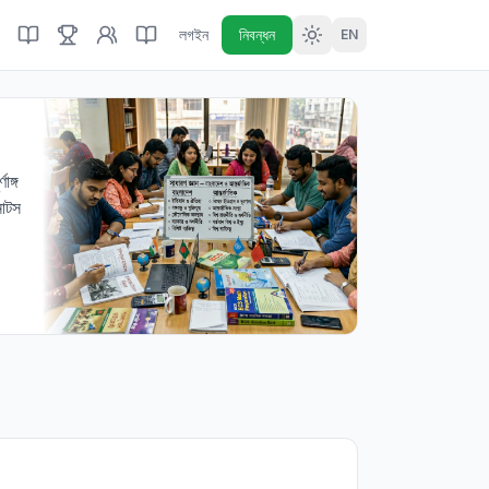
লগইন
নিবন্ধন
EN
াঙ্গ
নোটস