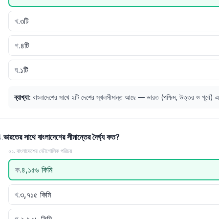
খ
.
৩টি
গ
.
৪টি
ঘ
.
১টি
ব্যাখ্যা
:
বাংলাদেশের সাথে ২টি দেশের স্থলসীমান্ত আছে — ভারত (পশ্চিম, উত্তর ও পূর্বে) এবং 
ভারতের সাথে বাংলাদেশের সীমান্তের দৈর্ঘ্য কত?
4
.
০১. বাংলাদেশের ভৌগোলিক পরিচয়
ক
.
৪,১৫৬ কিমি
খ
.
৩,৭১৫ কিমি