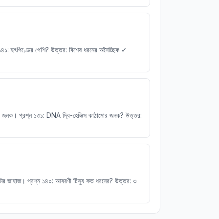
৪১: হৃৎপিণ্ডের পেশি? উত্তর: বিশেষ ধরনের অনৈচ্ছিক ✓
জনক। প্রশ্ন ১৩১: DNA দ্বি-হেলিক্স কাঠামোর জনক? উত্তর:
মির জাহাজ। প্রশ্ন ১৪০: আবরণী টিস্যু কত ধরনের? উত্তর: ৩