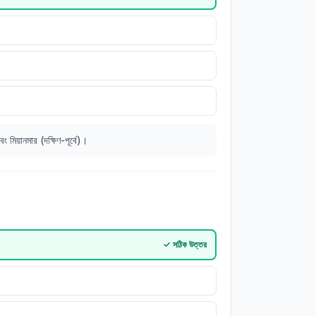
মিয়ানমার (দক্ষিণ-পূর্বে)।
✓
সঠিক উত্তর