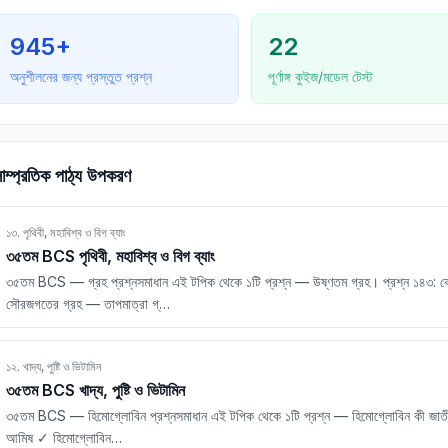
945
+
22
অনুশীলনের জন্য প্রস্তুত প্রশ্ন
পূর্ণাঙ্গ কুইজ/মডেল টেস্ট
াম্প্রতিক পাঠ্য উপকরণ
১৩. পৃথিবী, মহাবিশ্ব ও বিগ ব্যাং
৩৫তম BCS পৃথিবী, মহাবিশ্ব ও বিগ ব্যাং
৩৫তম BCS — গ্রহ প্রশ্নসমাধান এই টপিক থেকে ১টি প্রশ্ন — উষ্ণতম গ্রহ। প্রশ্ন ১৪৩: কো
সৌরজগতের গ্রহ — তাপমাত্রা গ্
…
১২. খাদ্য, পুষ্টি ও ভিটামিন
৩৫তম BCS খাদ্য, পুষ্টি ও ভিটামিন
৩৫তম BCS — হিমোগ্লোবিন প্রশ্নসমাধান এই টপিক থেকে ১টি প্রশ্ন — হিমোগ্লোবিন কী জাতীয় 
আমিষ ✓ হিমোগ্লোবিন
…