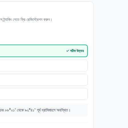
স ট্র্যাকিং পেতে ফ্রি রেজিস্ট্রেশন করুন।
✓
সঠিক উত্তর
বং ৮৮°০১' থেকে ৯২°৪১' পূর্ব দ্রাঘিমাংশে অবস্থিত।