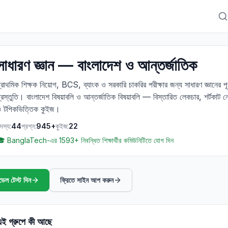
সাধারণ জ্ঞান — বাংলাদেশ ও আন্তর্জাতিক
্রাথমিক শিক্ষক নিয়োগ, BCS, ব্যাংক ও সরকারি চাকরির পরীক্ষার জন্য সাধারণ জ্ঞানের পূর্ণ
্রস্তুতি। বাংলাদেশ বিষয়াবলি ও আন্তর্জাতিক বিষয়াবলি — বিস্তারিত লেকচার, শর্টকাট 
 টপিকভিত্তিক কুইজ।
দস্য
:
44
প্রশ্ন
:
945
+
কুইজ
:
22
🎓
BanglaTech-এর 1593+ নিবন্ধিত শিক্ষার্থীর কমিউনিটিতে যোগ দিন
ডেল টেস্ট দিন
ফ্রিতে সাইন আপ করুন
ই গ্রুপে কী আছে