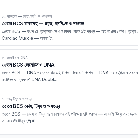
১০. মানবদেহ — রক্ত, হৃদপিণ্ড ও সঞ্চালন
৩৫তম BCS মানবদেহ — রক্ত, হৃদপিণ্ড ও সঞ্চালন
৩৫তম BCS — হৃৎপিণ্ড প্রশ্নসমাধান এই টপিক থেকে ১টি প্রশ্ন — হৃৎপিণ্ডের পেশি। প্রশ্ন ১
Cardiac Muscle — অনন্য বৈ
…
৮. জেনেটিক্স ও DNA
৩৫তম BCS জেনেটিক্স ও DNA
৩৫তম BCS — DNA প্রশ্নসমাধান এই টপিক থেকে ১টি প্রশ্ন — DNA দ্বি-হেলিক্স কাঠামোর 
ওয়াটসন ও ক্রিক ✓ DNA Doubl
…
৭. কোষ, টিস্যু ও অঙ্গতন্ত্র
৩৫তম BCS কোষ, টিস্যু ও অঙ্গতন্ত্র
৩৫তম BCS — কোষ ও টিস্যু প্রশ্নসমাধান এই পরীক্ষায় ২টি প্রশ্ন — আবরণী টিস্যু এবং মরুভূ
✓ আবরণী টিস্যু (Epit
…