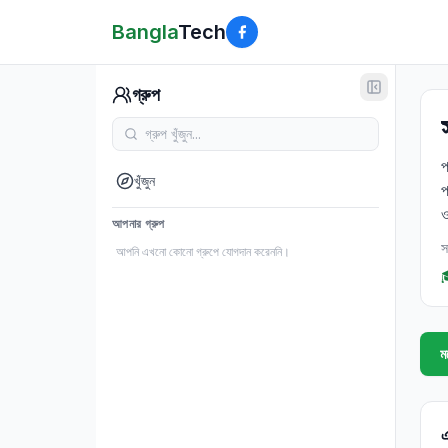
Bangla
Tech
গ্রুপ
প
খুঁজুন
প
ও
আপনার গ্রুপ
স
আপনি এখনো কোনো গ্রুপে যোগদান করেননি।
ম
এ