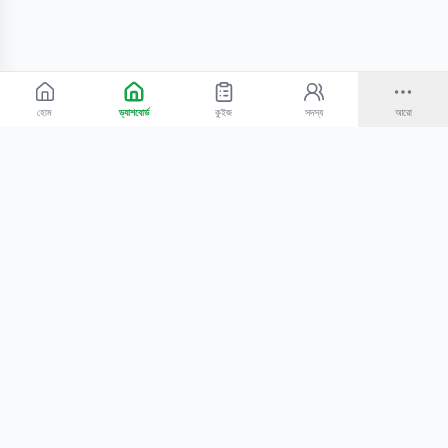
হোম
ড্যাশবোর্ড
কুইজ
সদস্য
আরো
©
2026
Bangla Technologies.
সর্বস্বত্ব সংরক্ষিত
.
একটি
-এর প্রোডাক্ট
হোম
অনুসন্ধান
আমাদের সম্পর্কে
টিউটোরিয়াল
শিক্ষকদের জন্য
কোচিং সেন্টারের জন্য
গোপনীয়তা নীতি
সেবার শর্তাবলি