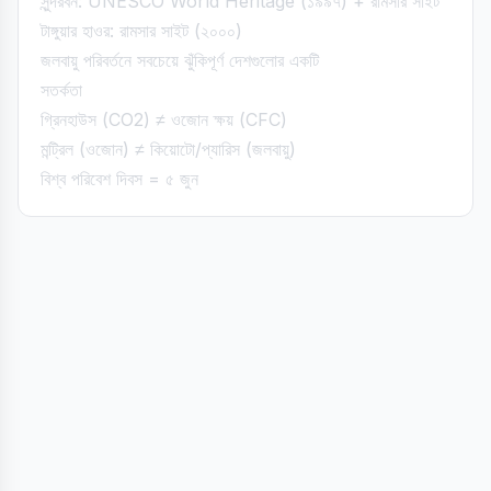
সুন্দরবন: UNESCO World Heritage (১৯৯৭) + রামসার সাইট
টাঙ্গুয়ার হাওর: রামসার সাইট (২০০০)
জলবায়ু পরিবর্তনে সবচেয়ে ঝুঁকিপূর্ণ দেশগুলোর একটি
সতর্কতা
গ্রিনহাউস (CO2) ≠ ওজোন ক্ষয় (CFC)
মন্ট্রিল (ওজোন) ≠ কিয়োটো/প্যারিস (জলবায়ু)
বিশ্ব পরিবেশ দিবস = ৫ জুন