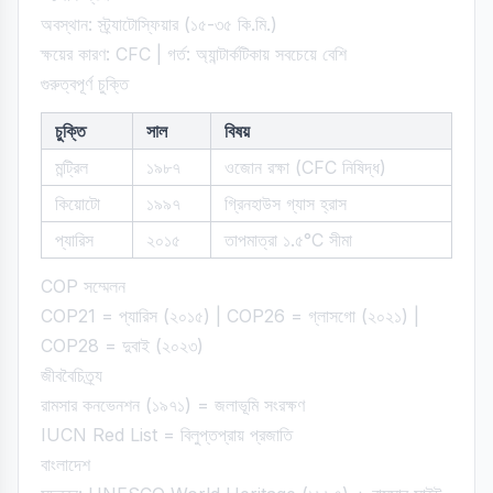
অবস্থান: স্ট্র্যাটোস্ফিয়ার (১৫-৩৫ কি.মি.)
ক্ষয়ের কারণ: CFC | গর্ত: অ্যান্টার্কটিকায় সবচেয়ে বেশি
গুরুত্বপূর্ণ চুক্তি
চুক্তি
সাল
বিষয়
মন্ট্রিল
১৯৮৭
ওজোন রক্ষা (CFC নিষিদ্ধ)
কিয়োটো
১৯৯৭
গ্রিনহাউস গ্যাস হ্রাস
প্যারিস
২০১৫
তাপমাত্রা ১.৫°C সীমা
COP সম্মেলন
COP21 = প্যারিস (২০১৫) | COP26 = গ্লাসগো (২০২১) |
COP28 = দুবাই (২০২৩)
জীববৈচিত্র্য
রামসার কনভেনশন (১৯৭১) = জলাভূমি সংরক্ষণ
IUCN Red List = বিলুপ্তপ্রায় প্রজাতি
বাংলাদেশ