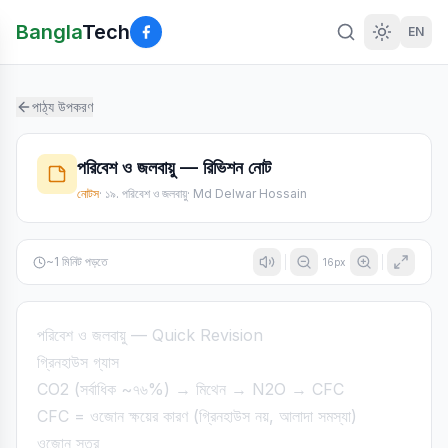
Bangla
Tech
EN
পাঠ্য উপকরণ
পরিবেশ ও জলবায়ু — রিভিশন নোট
নোটস
·
১৯. পরিবেশ ও জলবায়ু
·
Md Delwar Hossain
~
1
মিনিট পড়তে
16
px
পরিবেশ ও জলবায়ু — Quick Revision
গ্রিনহাউস গ্যাস
CO2 (সর্বাধিক ~৭৬%) → মিথেন → N2O → CFC
CFC = ওজোন ক্ষয়ের কারণ (গ্রিনহাউস নয়, আলাদা সমস্যা)
ওজোন স্তর