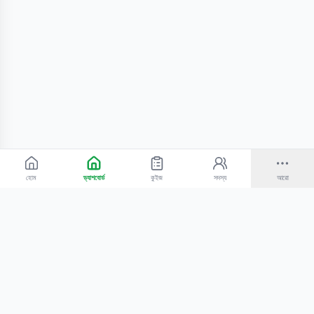
হোম
ড্যাশবোর্ড
কুইজ
সদস্য
আরো
©
2026
Bangla Technologies.
সর্বস্বত্ব সংরক্ষিত
.
একটি
-এর প্রোডাক্ট