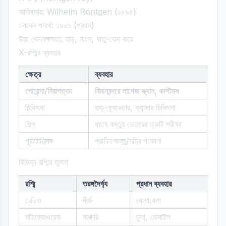
আবিষ্কার: Wilhelm Röntgen (১৮৯৫)
নোবেল পদার্থ: ১৯০১ (প্রথম)
উচ্চ ভেদনক্ষমতা: হাড়, মাংস, ধাতু-ভেদ করে
X-রশ্মির ব্যবহার
ক্ষেত্র
ব্যবহার
গোয়েন্দা/নিরাপত্তা
বিমানবন্দরে লাগেজ স্ক্যান, কাস্টমস
চিকিৎসা
হাড়-ফ্র্যাকচার, ক্যান্সার চিকিৎসা
শিল্প
ধাতব বস্তুর ভেতরের ত্রুটি পরীক্ষা
পুরাতাত্ত্বিক
প্রাচীন বস্তু/মমির গবেষণা
বিভিন্ন রশ্মির তুলনা
রশ্মি
তরঙ্গদৈর্ঘ্য
প্রধান ব্যবহার
রেডিও
দীর্ঘ
যোগাযোগ
মাইক্রোওয়েভ
মাঝারি
চুলা, মোবাইল