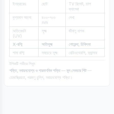
ইনফ্রারেড
ছোট
TV রিমোট, তাপ
ক্যামেরা
দৃশ্যমান আলো
৪০০-৭০০
দেখা
nm
অতিবেগুনি
সূক্ষ্ম
জীবাণু নাশক
(UV)
X-রশ্মি
অতিসূক্ষ্ম
গোয়েন্দা, চিকিৎসা
গামা রশ্মি
সবচেয়ে সূক্ষ্ম
রেডিওথেরাপি, ক্যান্সার
টপিকটি গভীরে শিখুন
শক্তি, নবায়নযোগ্য ও পারমাণবিক শক্তি — মূল লেকচার শিট
—
তেজস্ক্রিয়তা, পরমাণু চুল্লি, নবায়নযোগ্য শক্তি।