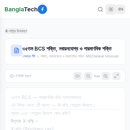
Bangla
Tech
EN
পাঠ্য উপকরণ
৩৫তম BCS শক্তি, নবায়নযোগ্য ও পারমাণবিক শক্তি
লেকচার শীট
·
৬. শক্তি, নবায়নযোগ্য ও পারমাণবিক শক্তি
·
Md Delwar Hossain
~
1
মিনিট পড়তে
16
px
৩৫তম BCS — পারমাণবিক রশ্মি প্রশ্নসমাধান
এই টপিক থেকে ১টি প্রশ্ন — X-রশ্মি গোয়েন্দা বিভাগে।
প্রশ্ন ১৩৪: গোয়েন্দা বিভাগে কোন রশ্মি?
উত্তর: X-রশ্মি
✓
X-রশ্মি (Röntgen ray)