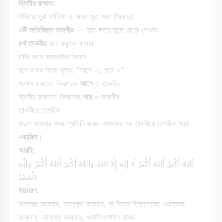
দ্বিতীয় রাকাত:
দাঁড়িয়ে সূরা ফাতিহা ও অন্য সূরা পড়া (কিরাত)
৩টি অতিরিক্ত তাকবীর
— হাত কানে তুলে ছেড়ে দেওয়া
৪র্থ তাকবীর
বলে রুকুতে যাওয়া
বাকি অংশ স্বাভাবিক নিয়মে
মনে রাখার সহজ সূত্র: "আগে ৩, পরে ৩"
প্রথম রাকাতে: কিরাতের
আগে
৩ তাকবীর
দ্বিতীয় রাকাতে: কিরাতের
পরে
৩ তাকবীর
তাকবীরে তাশরীক
ঈদুল আযহার সময় প্রতিটি ফরজ নামাজের পর তাকবীরে তাশরীক পড়া
ওয়াজিব
।
আরবি:
اَللهُ أَكْبَرُ اَللهُ أَكْبَرُ لَا إِلٰهَ إِلَّا اللهُ وَاللهُ أَكْبَرُ اَللهُ أَكْبَرُ وَلِلّٰهِ
الْحَمْدُ
উচ্চারণ:
আল্লাহু আকবার, আল্লাহু আকবার, লা ইলাহা ইল্লাল্লাহু ওয়াল্লাহু
আকবার, আল্লাহু আকবার, ওয়ালিল্লাহিল হামদ