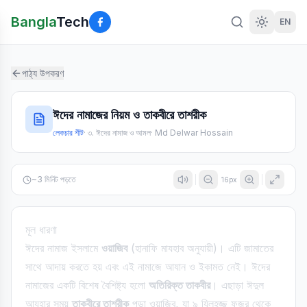
Bangla
Tech
EN
পাঠ্য উপকরণ
ঈদের নামাজের নিয়ম ও তাকবীরে তাশরীক
লেকচার শীট
·
৩. ঈদের নামাজ ও আমল
·
Md Delwar Hossain
~
3
মিনিট পড়তে
16
px
মূল ধারণা
ঈদের নামাজ ইসলামে
ওয়াজিব
(হানাফি মাযহাব অনুযায়ী)। এটি জামাতের
সাথে আদায় করতে হয় এবং এই নামাজে আযান ও ইকামত নেই। ঈদের
নামাজের একটি বিশেষ বৈশিষ্ট্য হলো
অতিরিক্ত তাকবীর
। এছাড়া ঈদুল
আযহার সময়
তাকবীরে তাশরীক
পড়া ওয়াজিব, যা ৯ যিলহজ্জ ফজর থেকে