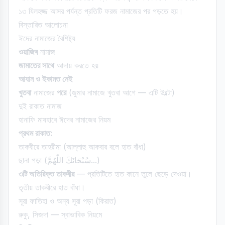
১৩ যিলহজ্জ আসর পর্যন্ত প্রতিটি ফরজ নামাজের পর পড়তে হয়।
বিস্তারিত আলোচনা
ঈদের নামাজের বৈশিষ্ট্য
ওয়াজিব
নামাজ
জামাতের সাথে
আদায় করতে হয়
আযান ও ইকামত নেই
খুতবা
নামাজের
পরে
(জুমার নামাজে খুতবা আগে — এটি উল্টো)
দুই রাকাত নামাজ
হানাফি মাযহাবে ঈদের নামাজের নিয়ম
প্রথম রাকাত:
তাকবীরে তাহরীমা (আল্লাহু আকবার বলে হাত বাঁধা)
ছানা পড়া (سُبْحَانَكَ اللّٰهُمَّ...)
৩টি অতিরিক্ত তাকবীর
— প্রতিটিতে হাত কানে তুলে ছেড়ে দেওয়া।
তৃতীয় তাকবীরে হাত বাঁধা।
সূরা ফাতিহা ও অন্য সূরা পড়া (কিরাত)
রুকু, সিজদা — স্বাভাবিক নিয়মে