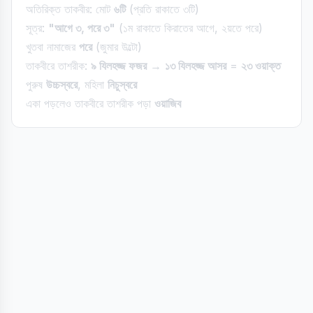
অতিরিক্ত তাকবীর: মোট
৬টি
(প্রতি রাকাতে ৩টি)
সূত্র:
"আগে ৩, পরে ৩"
(১ম রাকাতে কিরাতের আগে, ২য়তে পরে)
খুতবা নামাজের
পরে
(জুমার উল্টো)
তাকবীরে তাশরীক:
৯ যিলহজ্জ ফজর
→
১৩ যিলহজ্জ আসর
=
২৩ ওয়াক্ত
পুরুষ
উচ্চস্বরে
, মহিলা
নিচুস্বরে
একা পড়লেও তাকবীরে তাশরীক পড়া
ওয়াজিব