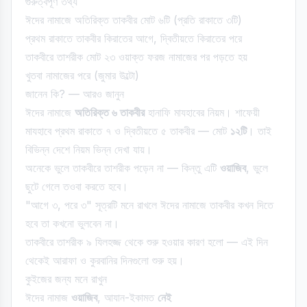
গুরুত্বপূর্ণ তথ্য
ঈদের নামাজে অতিরিক্ত তাকবীর মোট ৬টি (প্রতি রাকাতে ৩টি)
প্রথম রাকাতে তাকবীর কিরাতের আগে, দ্বিতীয়তে কিরাতের পরে
তাকবীরে তাশরীক মোট ২৩ ওয়াক্ত ফরজ নামাজের পর পড়তে হয়
খুতবা নামাজের পরে (জুমার উল্টো)
জানেন কি? — আরও জানুন
ঈদের নামাজে
অতিরিক্ত ৬ তাকবীর
হানাফি মাযহাবের নিয়ম। শাফেয়ী
মাযহাবে প্রথম রাকাতে ৭ ও দ্বিতীয়তে ৫ তাকবীর — মোট
১২টি
। তাই
বিভিন্ন দেশে নিয়ম ভিন্ন দেখা যায়।
অনেকে ভুলে তাকবীরে তাশরীক পড়েন না — কিন্তু এটি
ওয়াজিব
, ভুলে
ছুটে গেলে তওবা করতে হবে।
"আগে ৩, পরে ৩" সূত্রটি মনে রাখলে ঈদের নামাজে তাকবীর কখন দিতে
হবে তা কখনো ভুলবেন না।
তাকবীরে তাশরীক ৯ যিলহজ্জ থেকে শুরু হওয়ার কারণ হলো — এই দিন
থেকেই আরাফা ও কুরবানির দিনগুলো শুরু হয়।
কুইজের জন্য মনে রাখুন
ঈদের নামাজ
ওয়াজিব
, আযান-ইকামত
নেই