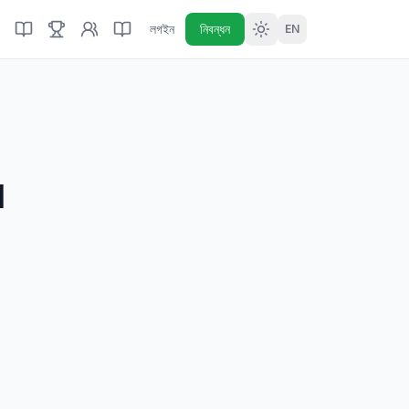
লগইন
নিবন্ধন
EN
l