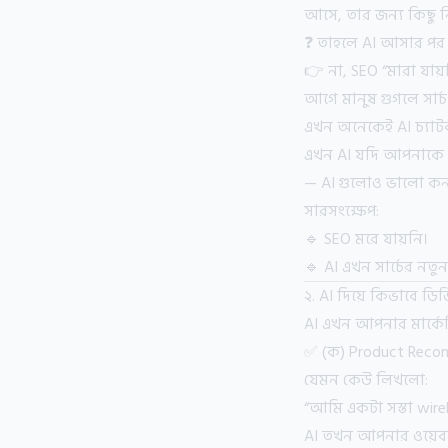
আসে, তার জন্য কিছু 
❓ তাহলে AI আসার পর
👉 না, SEO “মারা যায়
আগে মানুষ গুগলে সার্
এখন অনেকেই AI চ্যাট
এখন AI যদি আপনাকে উত
— AI গুলোও ভালো কনটে
সারসংক্ষেপ:
🔹 SEO মরে যায়নি।
🔹 AI এখন সার্চের নতুন
২. AI দিয়ে কিভাবে ডি
AI এখন আপনার মার্কেটি
✅ (ক) Product Recom
যেমন কেউ লিখলো:
“আমি একটা সস্তা wirel
AI তখন আপনার ওয়েবসা