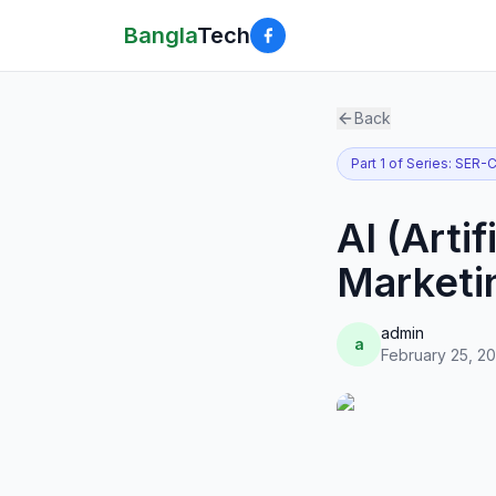
Bangla
Tech
Back
Part
1
of Series:
SER-
AI (Artif
Marketi
admin
a
February 25, 2