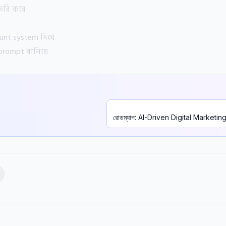
ৈরি করে
unt system দিয়ে
prompt বানিয়ে