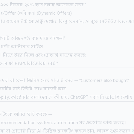
র ১২০০ টাকায়! ২০% ছাড় চলছে আজকের জন্য!”
nt/Offer তৈরি করা (Dynamic Offers)
য়েবসাইটে প্রোডাক্ট দেখেছে কিন্তু কেনেনি, AI বুঝে সেই ইউজারকে এক্
পণ্যটি আজ ১০% কম দামে পাচ্ছেন!”
ঘণ্টা কাস্টোমার সার্ভিস
I নিজে উত্তর দিচ্ছে এবং প্রোডাক্ট সাজেস্ট করছে:
হলে এই ময়েশ্চারাইজারটা বেস্ট!”
দেখা বা কেনা জিনিস দেখে সাজেস্ট করে — “Customers also bought”
কারীর সার্চ হিস্টরি দেখে সাজেস্ট করে
ify: কাস্টোমার বলে দেয় সে কী চায়, ChatGPT সরাসরি প্রোডাক্ট দেখায
েটিংকে আরও স্মার্ট করছে —
t, recommendation system, automation সব একসাথে কাজ করছে।
 বা প্রোডাক্ট নিয়ে AI-ভিত্তিক মার্কেটিং করতে চান, তাহলে শুরু করতে প