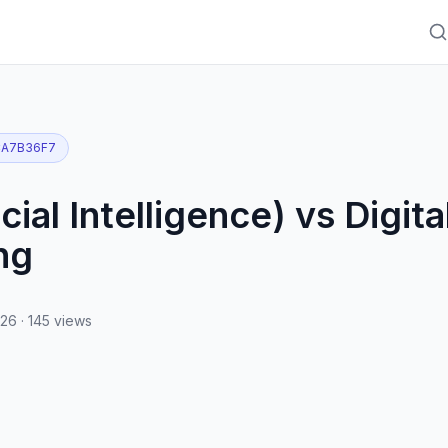
CA7B36F7
icial Intelligence) vs Digita
ng
026
·
145
views