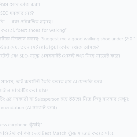
নিয়ম মেনে কাজ করা।
 SEO দরকার নেই?
নি” — বরং পরিবর্তিত হয়েছে।
চ করতো: “best shoes for walking”
বটকে জিজ্ঞেস করছে: “Suggest me a good walking shoe under $50.”
্তর দেয়, তখন সেই প্রোডাক্টটা কোথা থেকে আসছে?
ন্ট এবং SEO-সমৃদ্ধ ওয়েবসাইট থেকেই তথ্য নিয়ে সাজেস্ট করে।
 মাধ্যম, তাই কনটেন্ট তৈরি করতে হবে AI ফ্রেন্ডলি করে।
জিটাল মার্কেটিং করা যায়?
ং এর সহকারী বা Salesperson হয়ে উঠছে। নিচে কিছু ব্যবহার দেখুন:
mendation (AI সাজেস্ট করে)
ess earphone খুঁজছি”
ইটে থাকা পণ্য দেখে Best Match খুঁজে সাজেস্ট করতে পারে: