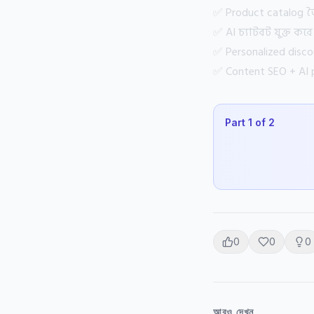
✅ Product catalog ত
✅ AI চ্যাটবট যুক্ত করে
✅ Personalized disco
✅ Content SEO + AI 
Part
1
of
2
0
0
0
আরও দেখুন