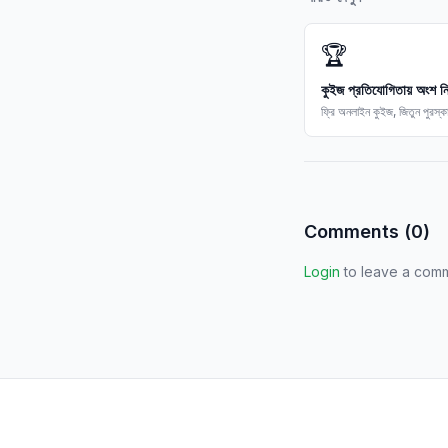
🏆
কুইজ প্রতিযোগিতায় অংশ ন
ফ্রি অনলাইন কুইজ, জিতুন পুরস্
Comments (
0
)
Login
to leave a com