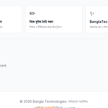
✏️
✨
িন
নিজে কুইজ তৈরি করুন
BanglaTech স
কার।
শিক্ষক ও টিউটরদের জন্য ফ্রি টুলস।
আমাদের গল্প ও মি
ment.
©
2026
Bangla Technologies.
সর্বস্বত্ব সংরক্ষিত
.