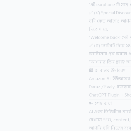
“এই earphone টি মাত্
✅ (খ) Special Discou
যদি কেউ আগেও আপনার ও
দিতে পারে:
“Welcome back! সেই 
✅ (গ) চ্যাটবট দিয়ে ২৪ 
কাস্টোমার প্রশ্ন করলে A
“আপনার স্কিন ড্রাই? তা
🛍️ ৩. বাস্তব উদাহরণ
Amazon AI: ইউজারের 
Daraz / Evaly: ব্যবহার
ChatGPT Plugin + Shop
🔑 শেষ কথা
AI এখন ডিজিটাল মার্ক
যেখানে SEO, conten
আপনি যদি নিজের ব্যবসা