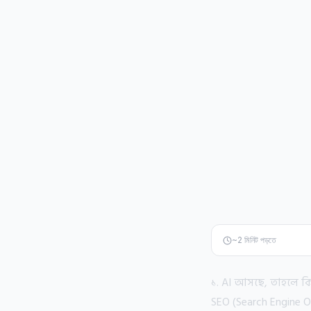
~
2
মিনিট পড়তে
১. AI আসছে, তাহলে কি
SEO (Search Engine Op