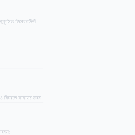
সক্লুসিভ ডিসকাউন্ট
় ও কিনতে সাহায্য করে
ারেন: