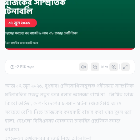
~
2
মিনিট পড়তে
16
px
আজ ১৭ জুন ২০২৬, বুধবার। প্রতিযোগিতামূলক পরীক্ষায় সাম্প্রতিক
ঘটনাবলির গুরুত্ব নতুন করে বলার অপেক্ষা রাখে না—লিখিত হোক
কিংবা ভাইভা, দেশ-বিদেশের চলমান ঘটনা থেকেই প্রশ্ন আসে
সবচেয়ে বেশি। নিচে আজকের কয়েকটি বাছাই করা খবর তুলে ধরা
হলো, যেগুলো বিসিএসসহ যেকোনো চাকরির প্রস্তুতিতে কাজে
লাগবে।
২০২৬-২৭ অর্থবছরের বাজেট নিয়ে আলোচনা