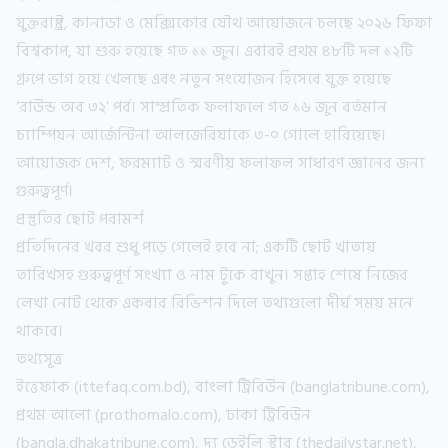
যুক্তরাষ্ট্র, কানাডা ও মেক্সিকোর যৌথ আয়োজনে চলছে ২০২৬ ফিফা
বিশ্বকাপ, যা শুরু হয়েছে গত ১১ জুন। এবারই প্রথম ৪৮টি দল ১২টি
গ্রুপে ভাগ হয়ে খেলছে এবং নতুন সংযোজন হিসেবে যুক্ত হয়েছে
‘রাউন্ড অব ৩২’ পর্ব। সাম্প্রতিক ফলাফলে গত ১৬ জুন বর্তমান
চ্যাম্পিয়ন আর্জেন্টিনা আলজেরিয়াকে ৩-০ গোলে হারিয়েছে।
আয়োজক দেশ, ফরম্যাট ও স্মরণীয় ফলাফল সাধারণ জ্ঞানের জন্য
গুরুত্বপূর্ণ।
প্রস্তুতির ছোট পরামর্শ
প্রতিদিনের খবর শুধু পড়ে গেলেই হবে না; একটি ছোট খাতায়
তারিখসহ গুরুত্বপূর্ণ সংখ্যা ও নাম টুকে রাখুন। সপ্তাহ শেষে নিজের
লেখা নোট থেকে একবার রিভিশন দিলে তথ্যগুলো দীর্ঘ সময় মনে
থাকবে।
তথ্যসূত্র
ইত্তেফাক (ittefaq.com.bd), বাংলা ট্রিবিউন (banglatribune.com),
প্রথম আলো (prothomalo.com), ঢাকা ট্রিবিউন
(bangla.dhakatribune.com), দ্য ডেইলি স্টার (thedailystar.net),