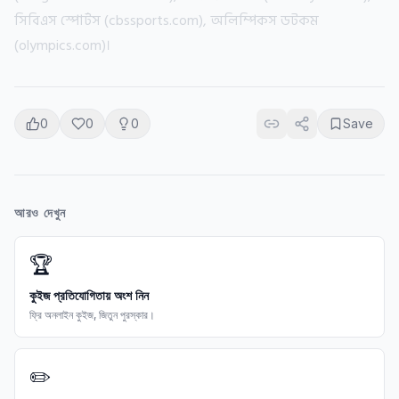
সিবিএস স্পোর্টস (cbssports.com), অলিম্পিকস ডটকম
(olympics.com)।
0
0
0
Save
আরও দেখুন
🏆
কুইজ প্রতিযোগিতায় অংশ নিন
ফ্রি অনলাইন কুইজ, জিতুন পুরস্কার।
✏️