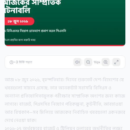
~
3
মিনিট পড়তে
16
px
আজ ১৮ জুন ২০২৬, বৃহস্পতিবার। দিনের শুরুতেই দেশ-বিদেশের যে
খবরগুলো সামনে এসেছে, তার অনেকটাই সরাসরি বিসিএস ও
অন্যান্য প্রতিযোগিতামূলক পরীক্ষার সাম্প্রতিক অংশের জন্য কাজে
লাগবে। বাজেট, পিএসসির নিয়োগ পরিকল্পনা, কূটনীতি, আবহাওয়া
আর বিশ্বকাপ—সব মিলিয়ে আজকের নির্বাচিত খবরগুলো একনজরে
দেখে নেওয়া যাক।
২০২৬-২৭ অর্থবছরের বাজেট ও ট্রিলিয়ন ডলারের অর্থনীতির লক্ষ্য