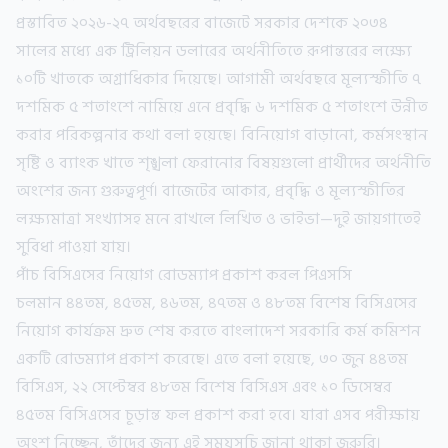
প্রস্তাবিত ২০২৬-২৭ অর্থবছরের বাজেটে সরকার দেশকে ২০৩৪
সালের মধ্যে এক ট্রিলিয়ন ডলারের অর্থনীতিতে রূপান্তরের লক্ষ্যে
১০টি খাতকে অগ্রাধিকার দিয়েছে। আগামী অর্থবছরে মূল্যস্ফীতি ৭
দশমিক ৫ শতাংশে নামিয়ে এনে প্রবৃদ্ধি ৬ দশমিক ৫ শতাংশে উন্নীত
করার পরিকল্পনার কথা বলা হয়েছে। বিনিয়োগ বাড়ানো, কর্মসংস্থান
সৃষ্টি ও ব্যাংক খাতে শৃঙ্খলা ফেরানোর বিষয়গুলো প্রার্থীদের অর্থনীতি
অংশের জন্য গুরুত্বপূর্ণ। বাজেটের আকার, প্রবৃদ্ধি ও মূল্যস্ফীতির
লক্ষ্যমাত্রা সংখ্যাসহ মনে রাখলে লিখিত ও ভাইভা—দুই জায়গাতেই
সুবিধা পাওয়া যায়।
পাঁচ বিসিএসের নিয়োগ রোডম্যাপ প্রকাশ করল পিএসসি
চলমান ৪৪তম, ৪৫তম, ৪৬তম, ৪৭তম ও ৪৮তম বিশেষ বিসিএসের
নিয়োগ কার্যক্রম দ্রুত শেষ করতে বাংলাদেশ সরকারি কর্ম কমিশন
একটি রোডম্যাপ প্রকাশ করেছে। এতে বলা হয়েছে, ৩০ জুন ৪৪তম
বিসিএস, ২২ সেপ্টেম্বর ৪৮তম বিশেষ বিসিএস এবং ১০ ডিসেম্বর
৪৫তম বিসিএসের চূড়ান্ত ফল প্রকাশ করা হবে। যারা এসব পরীক্ষায়
অংশ নিচ্ছেন, তাঁদের জন্য এই সময়সূচি জানা থাকা জরুরি।