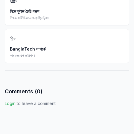
✏️
নিজে কুইজ তৈরি করুন
শিক্ষক ও টিউটরদের জন্য ফ্রি টুলস।
✨
BanglaTech সম্পর্কে
আমাদের গল্প ও মিশন।
Comments (
0
)
Login
to leave a comment.