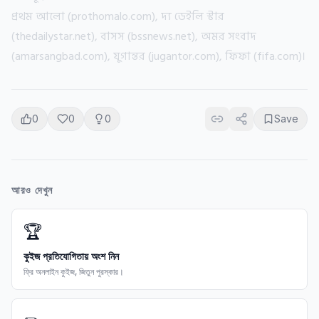
প্রথম আলো (prothomalo.com), দ্য ডেইলি স্টার
(thedailystar.net), বাসস (bssnews.net), অমর সংবাদ
(amarsangbad.com), যুগান্তর (jugantor.com), ফিফা (fifa.com)।
0
0
0
Save
আরও দেখুন
🏆
কুইজ প্রতিযোগিতায় অংশ নিন
ফ্রি অনলাইন কুইজ, জিতুন পুরস্কার।