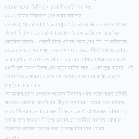
ধরনের ঘটনা মিলিয়ে পড়লে বিষয়টি স্পষ্ট হয়।
২০২৬ ফিফা বিশ্বকাপ: গ্রুপ পর্বের সর্বশেষ
কানাডা, মেক্সিকো ও যুক্তরাষ্ট্রের যৌথ আয়োজনে চলমান ২০২৬
ফিফা বিশ্বকাপ এখন গ্রুপ পর্বে। গ্রুপ ‘এ’-তে মেক্সিকো ও দক্ষিণ
কোরিয়া সমান ৩ পয়েন্ট নিয়ে এগিয়ে, আর গ্রুপ ‘সি’-তে স্কটল্যান্ড
১৯৯৮ সালের পর প্রথম বিশ্বকাপ ম্যাচ জিতে শীর্ষে উঠেছে; ব্রাজিল
ও মরক্কো ড্র করেছে ১-১ গোলে। এবারের আসরে প্রথমবারের মতো
৪৮টি দল অংশ নিচ্ছে এবং নতুন রাউন্ড অব ৩২ পর্ব যুক্ত হয়েছে—এই
কাঠামোগত পরিবর্তন সাধারণ জ্ঞানের জন্য মনে রাখা ভালো।
প্রস্তুতির ছোট পরামর্শ
আজকের মতো একসঙ্গে অনেক বিষয়ের খবর পড়ার সময় প্রতিটি
খবরকে আলাদা একটি প্রশ্ন-উত্তরে রূপ দিন—যেমন “কত সালের
মধ্যে ট্রিলিয়ন ডলারের অর্থনীতির লক্ষ্য?” বা “৪৪তম বিসিএসের
চূড়ান্ত ফল কবে?”। নিজের ভাষায় প্রশ্ন বানিয়ে সন্ধ্যায় একবার
নিজেকে পরীক্ষা করলে তথ্য অনেক দিন মনে থাকে।
তথ্যসূত্র