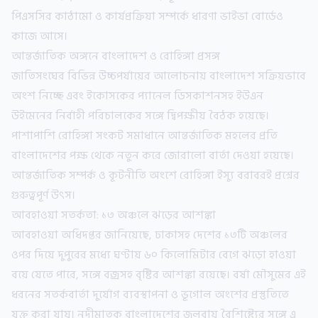
পিএসসির কাঠামো ও কার্যপ্রক্রিয়া সম্পর্কে ধারণা ভাইভা বোর্ডেও
কাজে আসে।
আন্তর্জাতিক অঙ্গনে বাংলাদেশ ও রোহিঙ্গা প্রসঙ্গ
জাতিসংঘের বিভিন্ন উচ্চপর্যায়ের আলোচনায় বাংলাদেশ সক্রিয়ভাবে
অংশ নিচ্ছে এবং ইকোসকের প্যানেল ডিসকাশনসহ ইউএন
উইমেনের নির্বাহী পরিচালকের সঙ্গে দ্বিপক্ষীয় বৈঠক হয়েছে।
পাশাপাশি রোহিঙ্গা সংকট সমাধানে আন্তর্জাতিক মহলের প্রতি
বাংলাদেশের পক্ষ থেকে নতুন করে জোরালো বার্তা দেওয়া হয়েছে।
আন্তর্জাতিক সম্পর্ক ও কূটনীতি অংশে রোহিঙ্গা ইস্যু বরাবরই প্রশ্নের
গুরুত্বপূর্ণ উৎস।
আবহাওয়া সতর্কতা: ১৩ অঞ্চলে ঝড়ের আশঙ্কা
আবহাওয়া অধিদপ্তর জানিয়েছে, ঢাকাসহ দেশের ১৩টি অঞ্চলের
ওপর দিয়ে দুপুরের মধ্যে ঘণ্টায় ৬০ কিলোমিটার বেগে ঝড়ো হাওয়া
বয়ে যেতে পারে, সঙ্গে বজ্রসহ বৃষ্টির আশঙ্কা রয়েছে। বর্ষা মৌসুমের এই
ধরনের সতর্কবার্তা দুর্যোগ ব্যবস্থাপনা ও ভূগোল অংশের প্রস্তুতিতে
যুক্ত করা যায়। নদীমাতৃক বাংলাদেশের জলবায়ু বৈশিষ্ট্যের সঙ্গে এ