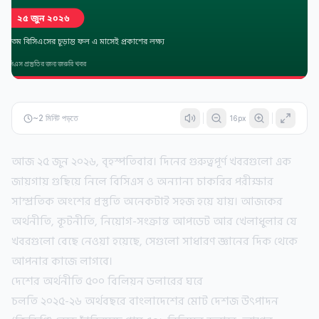
~
2
মিনিট পড়তে
16
px
আজ ২৫ জুন ২০২৬, বৃহস্পতিবার। দিনের গুরুত্বপূর্ণ খবরগুলো এক
জায়গায় গুছিয়ে নিলে বিসিএস ও অন্যান্য চাকরির পরীক্ষার
সাম্প্রতিক অংশের প্রস্তুতি অনেকটাই সহজ হয়ে যায়। আজকের
অর্থনীতি, কূটনীতি, নিয়োগ-সংক্রান্ত আপডেট আর খেলাধুলার যে
খবরগুলো বেছে নেওয়া হয়েছে, সেগুলো সাধারণ জ্ঞানের দিক থেকে
আপনার কাজে লাগবে।
দেশের অর্থনীতি ৫০০ বিলিয়ন ডলারের ঘরে
চলতি ২০২৫-২৬ অর্থবছরে বাংলাদেশের মোট দেশজ উৎপাদন