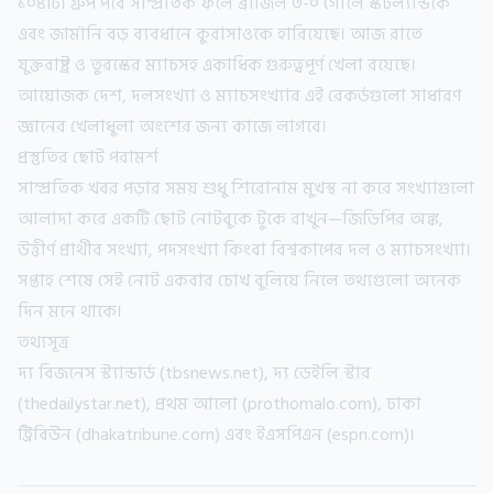
১০৪টি। গ্রুপ পর্বে সাম্প্রতিক ফলে ব্রাজিল ৩-০ গোলে স্কটল্যান্ডকে
এবং জার্মানি বড় ব্যবধানে কুরাসাওকে হারিয়েছে। আজ রাতে
যুক্তরাষ্ট্র ও তুরস্কের ম্যাচসহ একাধিক গুরুত্বপূর্ণ খেলা রয়েছে।
আয়োজক দেশ, দলসংখ্যা ও ম্যাচসংখ্যার এই রেকর্ডগুলো সাধারণ
জ্ঞানের খেলাধুলা অংশের জন্য কাজে লাগবে।
প্রস্তুতির ছোট পরামর্শ
সাম্প্রতিক খবর পড়ার সময় শুধু শিরোনাম মুখস্থ না করে সংখ্যাগুলো
আলাদা করে একটি ছোট নোটবুকে টুকে রাখুন—জিডিপির অঙ্ক,
উত্তীর্ণ প্রার্থীর সংখ্যা, পদসংখ্যা কিংবা বিশ্বকাপের দল ও ম্যাচসংখ্যা।
সপ্তাহ শেষে সেই নোট একবার চোখ বুলিয়ে নিলে তথ্যগুলো অনেক
দিন মনে থাকে।
তথ্যসূত্র
দ্য বিজনেস স্ট্যান্ডার্ড (tbsnews.net), দ্য ডেইলি স্টার
(thedailystar.net), প্রথম আলো (prothomalo.com), ঢাকা
ট্রিবিউন (dhakatribune.com) এবং ইএসপিএন (espn.com)।