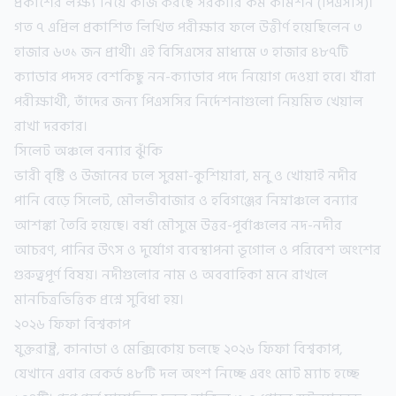
প্রকাশের লক্ষ্য নিয়ে কাজ করছে সরকারি কর্ম কমিশন (পিএসসি)।
গত ৭ এপ্রিল প্রকাশিত লিখিত পরীক্ষার ফলে উত্তীর্ণ হয়েছিলেন ৩
হাজার ৬৩১ জন প্রার্থী। এই বিসিএসের মাধ্যমে ৩ হাজার ৪৮৭টি
ক্যাডার পদসহ বেশকিছু নন-ক্যাডার পদে নিয়োগ দেওয়া হবে। যাঁরা
পরীক্ষার্থী, তাঁদের জন্য পিএসসির নির্দেশনাগুলো নিয়মিত খেয়াল
রাখা দরকার।
সিলেট অঞ্চলে বন্যার ঝুঁকি
ভারী বৃষ্টি ও উজানের ঢলে সুরমা-কুশিয়ারা, মনু ও খোয়াই নদীর
পানি বেড়ে সিলেট, মৌলভীবাজার ও হবিগঞ্জের নিম্নাঞ্চলে বন্যার
আশঙ্কা তৈরি হয়েছে। বর্ষা মৌসুমে উত্তর-পূর্বাঞ্চলের নদ-নদীর
আচরণ, পানির উৎস ও দুর্যোগ ব্যবস্থাপনা ভূগোল ও পরিবেশ অংশের
গুরুত্বপূর্ণ বিষয়। নদীগুলোর নাম ও অববাহিকা মনে রাখলে
মানচিত্রভিত্তিক প্রশ্নে সুবিধা হয়।
২০২৬ ফিফা বিশ্বকাপ
যুক্তরাষ্ট্র, কানাডা ও মেক্সিকোয় চলছে ২০২৬ ফিফা বিশ্বকাপ,
যেখানে এবার রেকর্ড ৪৮টি দল অংশ নিচ্ছে এবং মোট ম্যাচ হচ্ছে