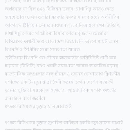
(জিডিপি) বেড়ে দাঁড়িয়েছে প্রায় ৫০১ বিলিয়ন ডলারে, আগের
অর্থবছরে যা ছিল ৪৫৬ বিলিয়ন ডলার। মাথাপিছু আয়ও বেড়ে
হয়েছে প্রায় ৩,০২০ ডলার। সরকার ২০৩৪ সালের মধ্যে অর্থনীতির
আকার ১ ট্রিলিয়ন ডলারে নেওয়ার লক্ষ্য নিয়ে এগোচ্ছে। জিডিপি,
মাথাপিছু আয়ের সাম্প্রতিক হিসাব আর প্রবৃদ্ধির লক্ষ্যমাত্রা
বিসিএসের অর্থনীতি ও বাংলাদেশ বিষয়াবলি অংশে প্রায়ই আসে।
বিএনপি ও সিপিসির মধ্যে সমঝোতা স্মারক
বেইজিংয়ে বিএনপি এবং চীনের ক্ষমতাসীন কমিউনিস্ট পার্টি অব
চায়নার (সিপিসি) মধ্যে একটি সমঝোতা স্মারক স্বাক্ষরিত হয়েছে।
রাজনৈতিক দলগুলোর সঙ্গে চীনের এ ধরনের যোগাযোগ দ্বিপক্ষীয়
সম্পর্কের একটি নতুন মাত্রা তৈরি করছে। কোন দেশের সঙ্গে কী
ধরনের চুক্তি বা সমঝোতা হচ্ছে, তা আন্তর্জাতিক সম্পর্ক অংশের
জন্য মনে রাখা জরুরি।
৪৭তম বিসিএসের চূড়ান্ত ফল এ মাসেই
৪৭তম বিসিএসের চূড়ান্ত সুপারিশ তালিকা চলতি জুন মাসের মধ্যেই