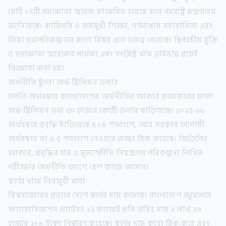
মোট ১৭টি সমঝোতা স্মারক স্বাক্ষরিত হয়েছে বলে পররাষ্ট্র মন্ত্রণালয়
জানিয়েছে। কারিগরি ও কর্মমুখী শিক্ষা, গণমাধ্যম সহযোগিতা এবং
তিস্তা মহাপরিকল্পনার মতো বিষয় এতে গুরুত্ব পেয়েছে। দ্বিপক্ষীয় চুক্তি
ও সমঝোতা স্মারকের পার্থক্য এবং সংশ্লিষ্ট খাত ভাইভায় প্রায়ই
জিজ্ঞাসা করা হয়।
অর্থনীতি ছুঁলো অর্ধ-ট্রিলিয়ন ডলার
চলতি অর্থবছরে বাংলাদেশের অর্থনীতির আকার প্রথমবারের মতো
অর্ধ-ট্রিলিয়ন তথা ৫০ হাজার কোটি ডলার ছাড়িয়েছে। ২০২৫-২৬
অর্থবছরে প্রবৃদ্ধি দাঁড়িয়েছে ৪.১৪ শতাংশে, আর সরকার আগামী
অর্থবছরে তা ৬.৫ শতাংশে নেওয়ার লক্ষ্য ঠিক করেছে। জিডিপির
আকার, প্রবৃদ্ধির হার ও মূল্যস্ফীতি নিয়ন্ত্রণের পরিকল্পনা লিখিত
পরীক্ষার অর্থনীতি অংশে বেশ কাজে আসবে।
স্বর্ণের দামে নিম্নমুখী ধারা
বিশ্ববাজারের প্রভাবে দেশে স্বর্ণের দাম কমেছে। বাংলাদেশ জুয়েলার্স
অ্যাসোসিয়েশন ভ্যাটসহ ২২ ক্যারেট প্রতি ভরির দাম ২ লাখ ২৩
হাজার ২১৬ টাকা নির্ধারণ করেছে। স্বর্ণের দাম কারা ঠিক করে এবং