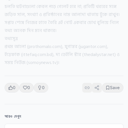
চলতি ঘটনাগুলো কেবল পড়ে গেলেই হবে না; প্রতিটি খবরের সঙ্গে
জড়িত সাল, সংখ্যা ও প্রতিষ্ঠানের নাম আলাদা খাতায় টুকে রাখুন।
সপ্তাহ শেষে নিজের হাতে তৈরি এই নোট একবার চোখ বুলিয়ে নিলে
তথ্য অনেক দিন মনে থাকবে।
তথ্যসূত্র
প্রথম আলো (prothomalo.com), যুগান্তর (jugantor.com),
ইত্তেফাক (ittefaq.com.bd), দ্য ডেইলি স্টার (
thedailystar.net
) ও
সময় নিউজ (somoynews.tv)।
0
0
0
Save
আরও দেখুন