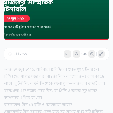
~
2
মিনিট পড়তে
16
px
আজ ২৭ জুন ২০২৬, শনিবার। প্রতিদিনের গুরুত্বপূর্ণ ঘটনাগুলো
বিসিএসের সাধারণ জ্ঞান ও আন্তর্জাতিক অংশের জন্য বেশ কাজে
লাগে। কূটনীতি, অর্থনীতি থেকে খেলাধুলা—আজকের বাছাই করা
খবরগুলো এক নজরে দেখে নিন, যা প্রিলি ও ভাইভা দুই ধাপেই
আপনাকে এগিয়ে রাখবে।
বাংলাদেশ-চীন ১৭ চুক্তি ও সমঝোতা স্মারক
প্রধানমন্ত্রীর চীন সফরকে কেন্দ্র করে দুই দেশের মধ্যে দুটি চুক্তিসহ