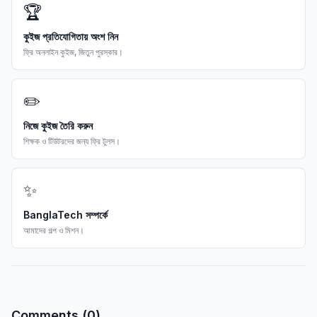
🏆
কুইজ প্রতিযোগিতায় অংশ নিন
ফ্রি অনলাইন কুইজ, জিতুন পুরস্কার।
✏️
নিজে কুইজ তৈরি করুন
শিক্ষক ও টিউটরদের জন্য ফ্রি টুলস।
✨
BanglaTech সম্পর্কে
আমাদের গল্প ও মিশন।
Comments (
0
)