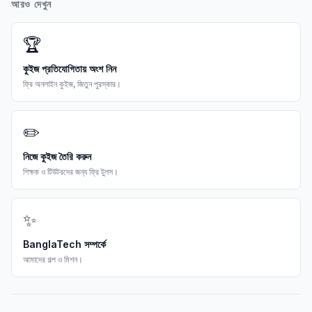
আরও দেখুন
🏆
কুইজ প্রতিযোগিতায় অংশ নিন
ফ্রি অনলাইন কুইজ, জিতুন পুরস্কার।
✏️
নিজে কুইজ তৈরি করুন
শিক্ষক ও টিউটরদের জন্য ফ্রি টুলস।
✨
BanglaTech সম্পর্কে
আমাদের গল্প ও মিশন।