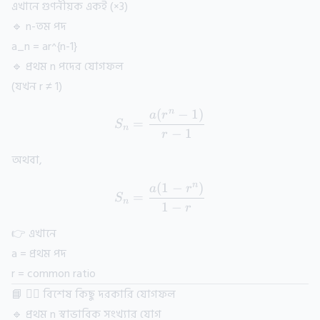
এখানে গুণনীয়ক একই (×3)
🔹 n-তম পদ
a_n = ar^{n-1}
🔹 প্রথম n পদের যোগফল
(যখন r ≠ 1)
n
(
−
1
)
S_n = \frac{a(r^n - 1)}{r 
a
r
=
S
n
−
1
r
অথবা,
n
(
1
−
)
S_n = \frac{a(1 - r^n)}{1 
a
r
=
S
n
1
−
r
👉 এখানে
a = প্রথম পদ
r = common ratio
📘 ৩️⃣ বিশেষ কিছু দরকারি যোগফল
🔹 প্রথম n স্বাভাবিক সংখ্যার যোগ