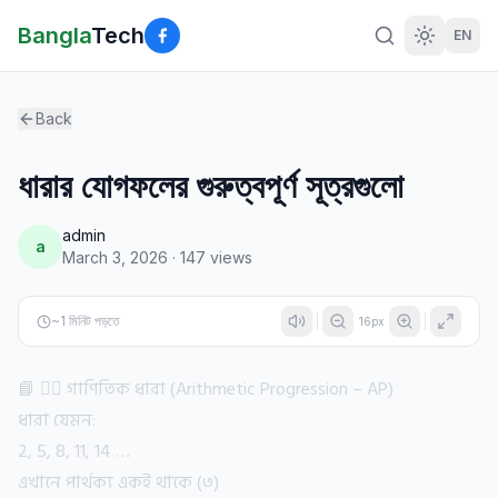
Bangla
Tech
EN
Back
ধারার যোগফলের গুরুত্বপূর্ণ সূত্রগুলো
admin
a
March 3, 2026
·
147
views
~
1
মিনিট পড়তে
16
px
📘 ১️⃣ গাণিতিক ধারা (Arithmetic Progression – AP)
ধারা যেমন:
2, 5, 8, 11, 14 …
এখানে পার্থক্য একই থাকে (৩)