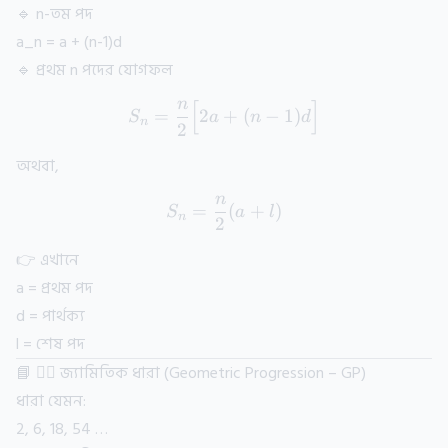
🔹 n-তম পদ
a_n = a + (n-1)d
🔹 প্রথম n পদের যোগফল
n
[
]
S_n = \frac{n}{2} \Big[ 2
=
2
+
(
−
1
)
S
a
n
d
n
2
অথবা,
n
S_n = \frac{n}{2} (a + l)
=
(
+
)
S
a
l
n
2
👉 এখানে
a = প্রথম পদ
d = পার্থক্য
l = শেষ পদ
📘 ২️⃣ জ্যামিতিক ধারা (Geometric Progression – GP)
ধারা যেমন:
2, 6, 18, 54 …