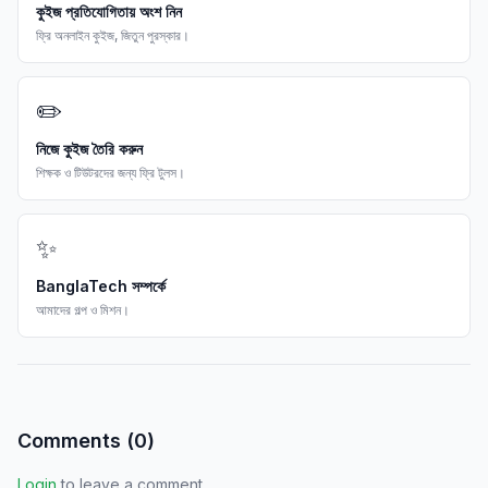
কুইজ প্রতিযোগিতায় অংশ নিন
ফ্রি অনলাইন কুইজ, জিতুন পুরস্কার।
✏️
নিজে কুইজ তৈরি করুন
শিক্ষক ও টিউটরদের জন্য ফ্রি টুলস।
✨
BanglaTech সম্পর্কে
আমাদের গল্প ও মিশন।
Comments (
0
)
Login
to leave a comment.