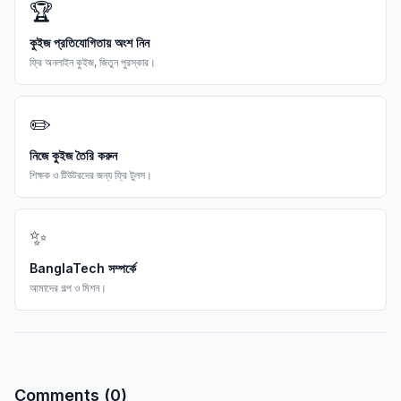
🏆
কুইজ প্রতিযোগিতায় অংশ নিন
ফ্রি অনলাইন কুইজ, জিতুন পুরস্কার।
✏️
নিজে কুইজ তৈরি করুন
শিক্ষক ও টিউটরদের জন্য ফ্রি টুলস।
✨
BanglaTech সম্পর্কে
আমাদের গল্প ও মিশন।
Comments (
0
)