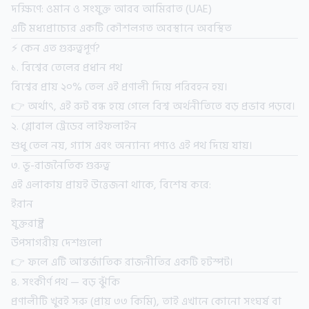
দক্ষিণে: ওমান ও সংযুক্ত আরব আমিরাত (UAE)
এটি মধ্যপ্রাচ্যের একটি কৌশলগত অবস্থানে অবস্থিত
⚡ কেন এত গুরুত্বপূর্ণ?
১. বিশ্বের তেলের প্রধান পথ
বিশ্বের প্রায় ২০% তেল এই প্রণালী দিয়ে পরিবহন হয়।
👉 অর্থাৎ, এই রুট বন্ধ হয়ে গেলে বিশ্ব অর্থনীতিতে বড় প্রভাব পড়বে।
২. গ্লোবাল ট্রেডের লাইফলাইন
শুধু তেল নয়, গ্যাস এবং অন্যান্য পণ্যও এই পথ দিয়ে যায়।
৩. ভূ-রাজনৈতিক গুরুত্ব
এই এলাকায় প্রায়ই উত্তেজনা থাকে, বিশেষ করে:
ইরান
যুক্তরাষ্ট্র
উপসাগরীয় দেশগুলো
👉 ফলে এটি আন্তর্জাতিক রাজনীতির একটি হটস্পট।
৪. সংকীর্ণ পথ — বড় ঝুঁকি
প্রণালীটি খুবই সরু (প্রায় ৩৩ কিমি), তাই এখানে কোনো সংঘর্ষ বা