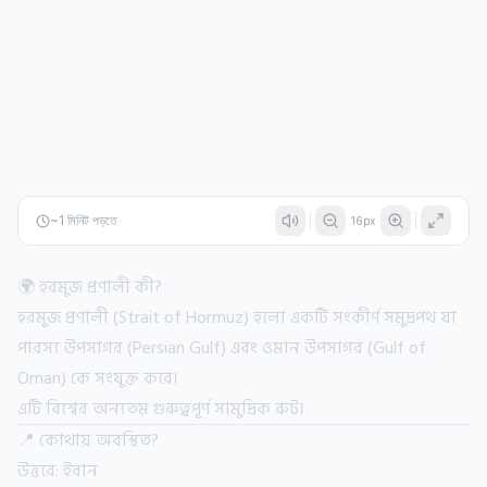
~
1
মিনিট পড়তে
16
px
🌍 হরমুজ প্রণালী কী?
হরমুজ প্রণালী (Strait of Hormuz) হলো একটি সংকীর্ণ সমুদ্রপথ যা
পারস্য উপসাগর (Persian Gulf) এবং ওমান উপসাগর (Gulf of
Oman) কে সংযুক্ত করে।
এটি বিশ্বের অন্যতম গুরুত্বপূর্ণ সামুদ্রিক রুট।
📍 কোথায় অবস্থিত?
উত্তরে: ইরান