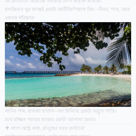
এই জায়গাটা আমাকে সবচেয়ে বেশি অবাক করেছে।
মসজিদের খুব কাছেই একটা আর্টিফিশিয়াল বিচ—নীরব, শান্ত, আর
একদম পরিষ্কার।
পানির শব্দ, হালকা বাতাস—সব মিলিয়ে একটা অদ্ভুত শান্তি।
মনে হচ্ছিল শহরের মাঝেও একটা আলাদা জগত।
🌳 পাশে ছোট্ট পার্ক, মানুষের সময় কাটানো