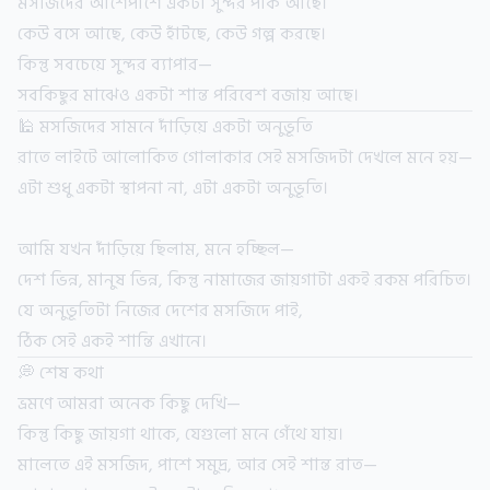
মসজিদের আশেপাশে একটা সুন্দর পার্ক আছে।
কেউ বসে আছে, কেউ হাঁটছে, কেউ গল্প করছে।
কিন্তু সবচেয়ে সুন্দর ব্যাপার—
সবকিছুর মাঝেও একটা শান্ত পরিবেশ বজায় আছে।
🕌 মসজিদের সামনে দাঁড়িয়ে একটা অনুভূতি
রাতে লাইটে আলোকিত গোলাকার সেই মসজিদটা দেখলে মনে হয়—
এটা শুধু একটা স্থাপনা না, এটা একটা অনুভূতি।
আমি যখন দাঁড়িয়ে ছিলাম, মনে হচ্ছিল—
দেশ ভিন্ন, মানুষ ভিন্ন, কিন্তু নামাজের জায়গাটা একই রকম পরিচিত।
যে অনুভূতিটা নিজের দেশের মসজিদে পাই,
ঠিক সেই একই শান্তি এখানে।
💭 শেষ কথা
ভ্রমণে আমরা অনেক কিছু দেখি—
কিন্তু কিছু জায়গা থাকে, যেগুলো মনে গেঁথে যায়।
মালেতে এই মসজিদ, পাশে সমুদ্র, আর সেই শান্ত রাত—