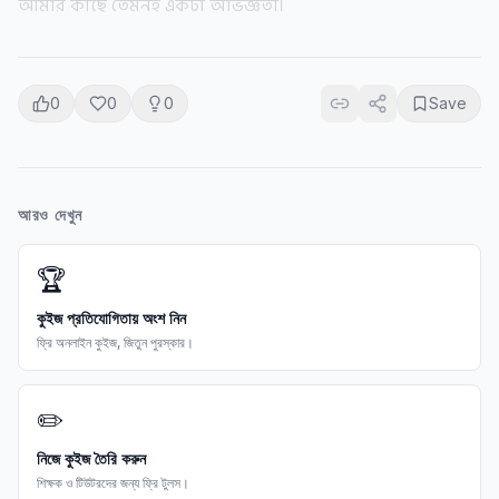
আমার কাছে তেমনই একটা অভিজ্ঞতা।
0
0
0
Save
আরও দেখুন
🏆
কুইজ প্রতিযোগিতায় অংশ নিন
ফ্রি অনলাইন কুইজ, জিতুন পুরস্কার।
✏️
নিজে কুইজ তৈরি করুন
শিক্ষক ও টিউটরদের জন্য ফ্রি টুলস।