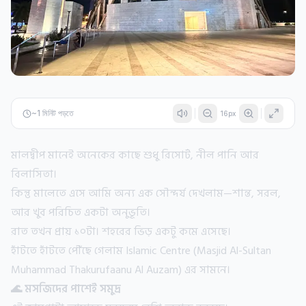
~
1
মিনিট পড়তে
16
px
মালদ্বীপ মানেই অনেকের কাছে শুধু রিসোর্ট, নীল পানি আর
বিলাসিতা।
কিন্তু মালেতে এসে আমি অন্য এক সৌন্দর্য দেখলাম—শান্ত, সরল,
আর খুব পরিচিত একটা অনুভূতি।
রাত তখন প্রায় ১০টা। শহরের ভিড় একটু কমে এসেছে।
হাঁটতে হাঁটতে পৌঁছে গেলাম Islamic Centre (Masjid Al-Sultan
Muhammad Thakurufaanu Al Auzam) এর সামনে।
🌊 মসজিদের পাশেই সমুদ্র