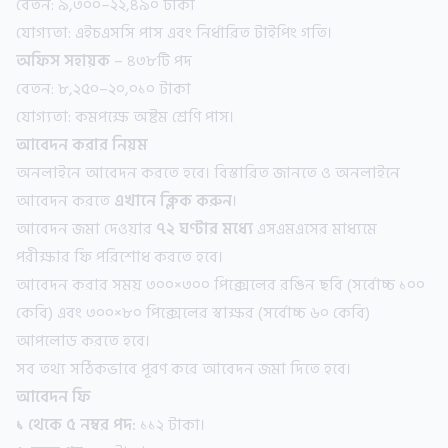
বেতন: ৯,৩০০–২২,৪৯০ টাকা
যোগ্যতা: এইচএসসি পাস এবং নির্ধারিত টাইপিং গতি।
অফিস সহায়ক
– ৪৩৮টি পদ
বেতন: ৮,২৫০–২০,০১০ টাকা
যোগ্যতা: কমপক্ষে অষ্টম শ্রেণি পাস।
আবেদন করার নিয়ম
অনলাইনে আবেদন করতে হবে। বিস্তারিত জানতে ও অনলাইনে
আবেদন করতে
এখানে ক্লিক করুন
।
আবেদন জমা দেওয়ার
৭২ ঘণ্টার মধ্যে
এসএমএসের মাধ্যমে
পরীক্ষার ফি পরিশোধ করতে হবে।
আবেদন করার সময় ৩০০×৩০০ পিক্সেলের রঙিন ছবি (সর্বোচ্চ ১০০
কেবি) এবং ৩০০×৮০ পিক্সেলের স্বাক্ষর (সর্বোচ্চ ৬০ কেবি)
আপলোড করতে হবে।
সব তথ্য সঠিকভাবে পূরণ করে আবেদন জমা দিতে হবে।
আবেদন ফি
১ থেকে ৫ নম্বর পদ:
১১২ টাকা।