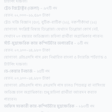
টাইপিং দক্ষতা।
ট্রেড ইন্সট্রাক্টর (জেলা)
– ৯৭টি পদ
বেতন: ১১,০০০–২৬,৫৯০ টাকা
ট্রেড: দর্জি বিজ্ঞান (৫৩), বুটিক-বাটিক (২২), নকশীকাঁথা (২২)
যোগ্যতা: সংশ্লিষ্ট বিষয়ে ডিপ্লোমা। যেখানে ডিপ্লোমা কোর্স নেই,
সেখানে ১০ বছরের অভিজ্ঞতা। মহিলা প্রার্থীরা অগ্রাধিকার পাবেন।
সাঁট-মুদ্রাক্ষরিক কাম কম্পিউটার অপারেটর
– ৬টি পদ
বেতন: ১০,২০০–২৪,৬৮০ টাকা
যোগ্যতা: এইচএসসি পাস এবং নির্ধারিত বাংলা ও ইংরেজি শর্টহ্যান্ড ও
টাইপিং দক্ষতা।
ডে-কেয়ার ইনচার্জ
– ২৫টি পদ
বেতন: ১০,২০০–২৪,৬৮০ টাকা
যোগ্যতা: এইচএসসি পাস। এসএসসি পাস হলেও শিশুযত্ন বা নার্সিংয়ে
অভিজ্ঞ হলে অগ্রাধিকার। শুধু মহিলা প্রার্থীরা আবেদন করতে
পারবেন।
অফিস সহকারী কাম-কম্পিউটার মুদ্রাক্ষরিক
– ১৬৩টি পদ