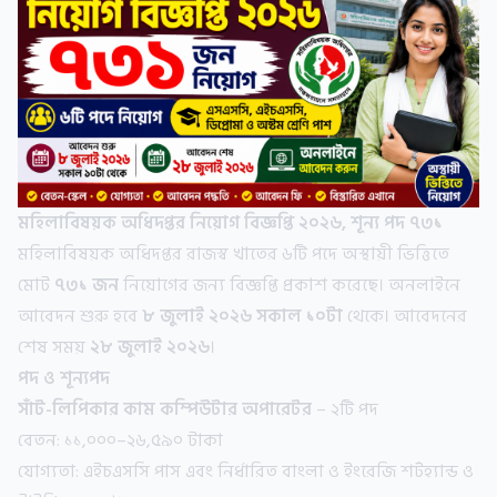
মহিলাবিষয়ক অধিদপ্তর নিয়োগ বিজ্ঞপ্তি ২০২৬, শূন্য পদ ৭৩১
মহিলাবিষয়ক অধিদপ্তর রাজস্ব খাতের ৬টি পদে অস্থায়ী ভিত্তিতে
মোট
৭৩১ জন
নিয়োগের জন্য বিজ্ঞপ্তি প্রকাশ করেছে। অনলাইনে
আবেদন শুরু হবে
৮ জুলাই ২০২৬ সকাল ১০টা
থেকে। আবেদনের
শেষ সময়
২৮ জুলাই ২০২৬
।
পদ ও শূন্যপদ
সাঁট-লিপিকার কাম কম্পিউটার অপারেটর
– ২টি পদ
বেতন: ১১,০০০–২৬,৫৯০ টাকা
যোগ্যতা: এইচএসসি পাস এবং নির্ধারিত বাংলা ও ইংরেজি শর্টহ্যান্ড ও