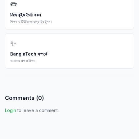
✏️
নিজে কুইজ তৈরি করুন
শিক্ষক ও টিউটরদের জন্য ফ্রি টুলস।
✨
BanglaTech সম্পর্কে
আমাদের গল্প ও মিশন।
Comments (
0
)
Login
to leave a comment.