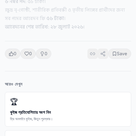
৬ নম্বর পদ:
৫৬ টাকা।
ক্ষুদ্র নৃ-গোষ্ঠী, শারীরিক প্রতিবন্ধী ও তৃতীয় লিঙ্গের প্রার্থীদের জন্য
সব পদের আবেদন ফি
৫৬ টাকা
।
আবেদনের শেষ তারিখ:
২৮ জুলাই ২০২৬
।
0
0
0
Save
আরও দেখুন
🏆
কুইজ প্রতিযোগিতায় অংশ নিন
ফ্রি অনলাইন কুইজ, জিতুন পুরস্কার।