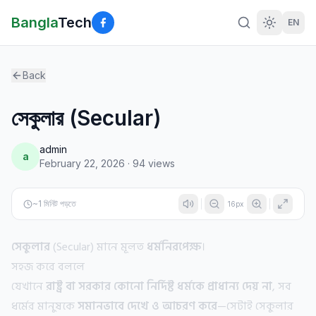
Bangla
Tech
EN
Back
সেকুলার (Secular)
admin
a
February 22, 2026
·
94
views
~
1
মিনিট পড়তে
16
px
সেকুলার
(Secular) মানে মূলত
ধর্মনিরপেক্ষ
।
সহজ করে বললে
যেখানে
রাষ্ট্র বা সরকার কোনো নির্দিষ্ট ধর্মকে প্রাধান্য দেয় না
, সব
ধর্মের মানুষকে
সমানভাবে দেখে ও আচরণ করে
—সেটাই সেকুলার