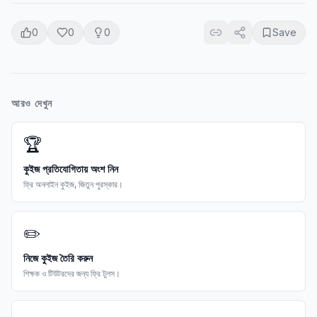
0
0
0
Save
আরও দেখুন
🏆
কুইজ প্রতিযোগিতায় অংশ নিন
ফ্রি অনলাইন কুইজ, জিতুন পুরস্কার।
✏️
নিজে কুইজ তৈরি করুন
শিক্ষক ও টিউটরদের জন্য ফ্রি টুলস।