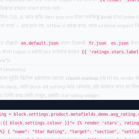
ষ্কার রাখতে দারুণ কাজে দেয়।
াইল: CSS, JS আর ছবি। Best practice হলো সবকিছু
local
রাখা (inline 
া করা — এতে দ্রুত হয়, offline-ও কাজ করে, আর external-request নি
র টেক্সট।
হলো ডিফল্ট;
,
ইত্
en.default.json
fr.json
es.json
 করে। Liquid-এ একটা key ব্যবহার করেন
{{ 'ratings.stars.label
ate")।
ন (anatomy)
লে দুইটা জিনিস একসাথে জোড়া:
Liquid markup
(যে HTML render 
N block, যেটা block-এর setting আর কোথায় এটা থাকতে পারে তা ঠিক
ck তৈরি করে সেটা দেখুন, একটা star-rating widget:
ing = block.settings.product.metafields.demo.avg_rating.
:{{ block.settings.colour }}"> {% render 'stars', rating
%} { "name": "Star Rating", "target": "section", "settin