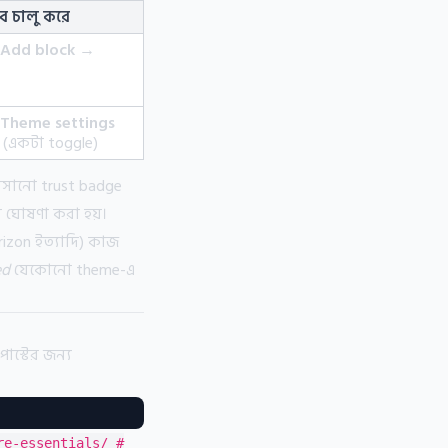
ে চালু করে
Add block →
Theme settings
(একটা toggle)
 বসানো trust badge
 ঘোষণা করা হয়।
izon ইত্যাদি) কাজ
ed
যেকোনো theme-এ
োস্টের জন্য
re-essentials/ #