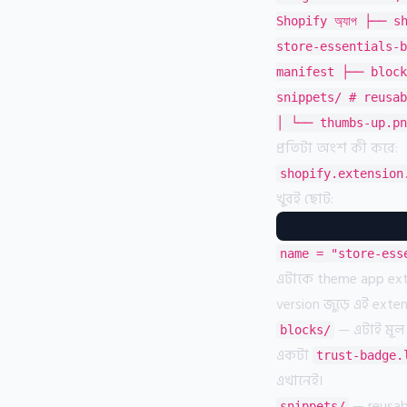
Shopify অ্যাপ ├── s
store-essentials-b
manifest ├── blocks
snippets/ # reusab
│ └── thumbs-up.png
প্রতিটা অংশ কী করে:
shopify.extension
খুবই ছোট:
name = "store-ess
এটাকে theme app exte
version জুড়ে এই exten
— এটাই মূল ক
blocks/
একটা
trust-badge.
এখানেই।
— reusab
snippets/