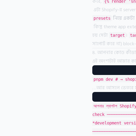
করে,
{% render 'sn
এটা Shopify-র server
নিয়ে একটা
presets
কিন্তু theme app ex
হয় সেটা
।
target
ta
সাপোর্ট করে না) block
৪. আপনার কোড কীভাবে
এই অংশটাই আমার কাছে
pnpm dev # → shop
…আর আসলে ভেতরে যা 
আপনার ল্যাপটপ Shop
check ────────────
*development version
───────────────────