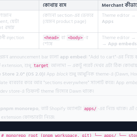
কোথায় বসে
Merchant কীভাব
শ্যমান
কোনো section-এর ভেতরে
Theme editor →
ent, যেটা
(যেমন product page)
Apps
nt
বসায়
াপী injection
বা
-র
Theme editor →
<head>
<body>
শেষে
→ App embeds
ায় এমন announcement bar হলো
app embed
। "Add to cart"-এর নিচে
 extension, শুধু
আলাদা — একটু পরেই দেখব এটা ঠিক কোথায়
target
e Store 2.0" (OS 2.0)।
App
block
শুধু আধুনিক theme-এ (Dawn, Hor
late ব্যবহার করে আর "sections everywhere" সাপোর্ট করে। App
emb
dev store-এ ডিফল্ট theme হিসেবে Dawn থাকে।
া
pnpm monorepo
, তাই Shopify অ্যাপটা
-এর নিচে থাকে। এই প
apps/
 extension ফোল্ডারটা নিজে:
 # monorepo root (pnpm workspace, git) └── apps/ └── sto