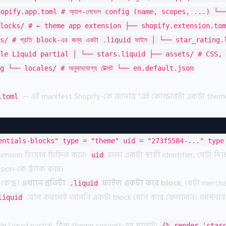
hopify.app.toml # অ্যাপ-লেভেল config (name, scopes, ...) └─
locks/ # ← theme app extension ├── shopify.extension.tom
/ # প্রতি block-এর জন্য একটা .liquid ফাইল │ └── star_rating
le Liquid partial │ └── stars.liquid ├── assets/ # CSS, JS,
 └── locales/ # অনুবাদযোগ্য টেক্সট └── en.default.json
— এই manifest Shopify-কে জানায় "এই ফোল্ডারটা একটা theme
.toml
entials-blocks" type = "theme" uid = "273f5584-..." type
nsion হিসেবে চিহ্নিত করে।
হলো একটা স্থায়ী identifier, যেটা দিয়
uid
sion-কে ট্র্যাক করে।
েন্দ্র।
এখানে প্রতিটা
ফাইল একটা করে block
, যেটা merch
.liquid
যোগ করলেই আপনি একটা block যোগ করে ফেললেন। আপনার
liquid
le Liquid partial, ঠিক theme snippet-এর মতোই।
{% render 'star