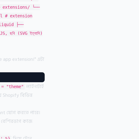
─ extensions/ └──
l # extension
.liquid ├──
 ছবি (SVG ইত্যাদি)
 app extension।" এটা
লাইনটাই
 = "theme"
ে Shopify বিভিন্ন
ant যোগ করতে পারে।
 বেশিরভাগ কাজ
দিয়ে টেনে
s' %}