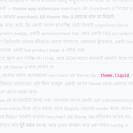
রথমে Shopify-র অ্যাপ মডেলটা একটু অদ্ভুত লাগতে পারে। এর বেশিরভ
েপ্ট —
theme app extension
: merchant-এর storefront-এ নিজের 
াও আবার
merchant-এর theme file-এ কোনো হাত না দিয়েই
।
ls
নামে ছোট, ফ্রি একটা অ্যাপ বানাচ্ছি, যেটা তিনটা storefront block
payment-badge, একটা announcement bar, আর একটা FAQ accordion
ো জিনিসটা ভেতরে কীভাবে জোড়া লাগানো: ফোল্ডার স্ট্রাকচার, একটা 
ডকে একটা live product page-এ পৌঁছে দেয়।
 জ্ঞান ধরে নিচ্ছি না। HTML আর JSON পড়তে পারলেই আপনি সাথে সা
nt-এর theme-এ হাত দেবেন না
n আসার আগে অ্যাপগুলো merchant-এর theme file (
,
theme.liquid
ে ফিচার ঢোকাতো। এটা ছিল নাজুক: একটা অ্যাপ theme ভেঙে ফেলতে পা
ed" কোড থেকে যেত।
on
এই ব্যাপারটাই উল্টে দেয়। আপনার অ্যাপ একটা self-contained block
e editor দিয়ে টেনে বসায়, আর Shopify সেগুলো render করে। অ্যাপ 
ভাবে উধাও। আপনি কখনো merchant-এর theme file পরিবর্তন করেন না।
পারেন তার
দুই ধরন
আছে, আর এদের পার্থক্য মাত্র এক লাইন config-এ: