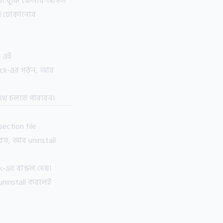
াগটা বুঝে ফেলার আসল
UI ঢোকানোর
। এই
block-এর গঠন, আর
থে চলতে পারবেন।
 section file
রত, আর uninstall
-এর বান্ডল দেয়।
uninstall করলেই