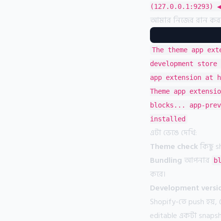
(127.0.0.1:9293) ◀
আমার নিজের রান করা
The theme app ext
development store 
app extension at h
Theme app extensio
blocks... app-pre
installed
এটা ভেঙে দেখি:
Theme check
কিছু s
Bundling
আপনার
b
করে।
Development versio
Shopify-তে push হয়, য
editable একটা snaps