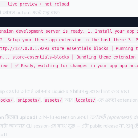
── live preview + hot reload
 আসল output একই গল্প বলে:
ension development server is ready. 1. Install your app 
2. Setup your theme app extension in the host theme 3. P
ttp://127.0.0.1:9293 store-essentials-blocks │ Running t
n... store-essentials-blocks │ Bundling theme extension 
view │ ✅ Ready, watching for changes in your app app_acc
hip হওয়ার আগেই আপনার Liquid-এ সাধারণ ভুলগুলো lint করে ধরে।
,
,
আর
-কে একটা extension
locks/
snippets/
assets/
locales/
n হিসেবে upload।
আপনার extension একটা
ক্ষণস্থায়ী (ephemeral) 
েটা আপনার CLI session-এর সাথে যুক্ত — এটা public release না, শুধু টেস
hot।