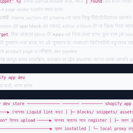
একটা partial include করে, আর
-এর মতো filter
ippet' %}
| round
-এ page render হওয়ার সময় চলে।
 নোট:
theme
section
-এর schema-তে আর কিছু টিউটোরিয়ালে আপনি
tension-এর
app block
-এর ক্ষেত্রে, editor-এ block-টা যে ফিল্ড দিয়ে আ
ঠিক থাকলে block-টা
Apps
-এর নিচে দেখা যাবে; ভুল হলে (বা hos
rget
-টা চুপচাপ দেখা যাবে না। এই "চুপচাপ না-দেখানো" জিনিসটাই নতুনদের সব
 product page-এ পৌঁছায়: dev pipeline
 জাদুর মতো লাগছিল, যতক্ষণ না ট্রেস করলাম। অ্যাপ থেকে আপনি এক
ify app dev
ঘটে, ধাপে ধাপে:
ify dev store ────────────── ─────── ───────── shopify app
───▶ (আপনার Liquid lint করে) │ ├─ blocks/ snippets/ asset
* হিসেবে upload ─────▶ আপনার অ্যাপের সাথে register │ ├─ অ্যাপ 
────────────────────▶ অ্যাপ installed │ └─ local proxy চালু