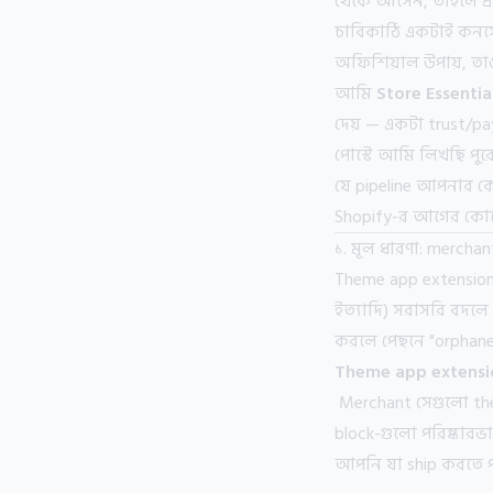
থেকে আসেন, তাহলে প্
চাবিকাঠি একটাই কনস
অফিশিয়াল উপায়, ত
আমি
Store Essentia
দেয় — একটা trust/
পোস্টে আমি লিখছি পুর
যে pipeline আপনার কো
Shopify-র আগের কোনো
১. মূল ধারণা: mercha
Theme app extensio
ইত্যাদি) সরাসরি বদল
করলে পেছনে "orphan
Theme app extensi
Merchant সেগুলো them
block-গুলো পরিষ্কার
আপনি যা ship করতে 