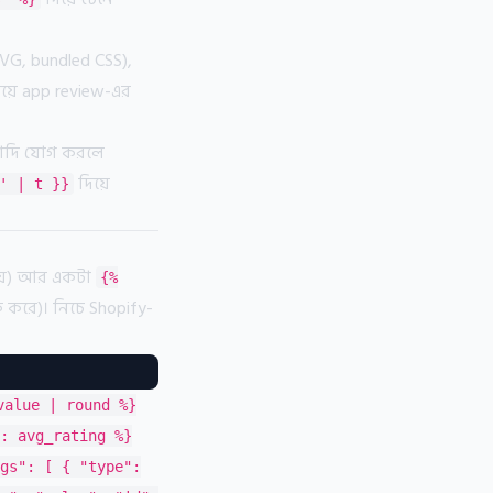
SVG, bundled CSS),
য়ে app review-এর
যাদি যোগ করলে
দিয়ে
' | t }}
হয়) আর একটা
{%
 করে)। নিচে Shopify-
value | round %}
: avg_rating %}
gs": [ { "type":