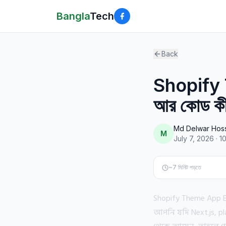
Bangla
Tech
Back
Shopify T
আর কোড কীভা
Md Delwar Hos
M
July 7, 2026
·
1
~
7
মিনিট পড়তে
Shopify Theme App Ex
আপনি যদি Next.js, pl