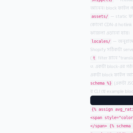
আনেন। block ফাইল পরি
— static ফ
assets/
কোনো CDN-এ hotlink ন
ঝামেলা এড়ানো যায়।
— অনুবাদে
locales/
Shopify সঠিকটা serve
(
filter মানে "transl
t
৩. একটা block-এর গঠ
একটা block ফাইল আস
(একটা JSO
schema %}
র CLI যে example blo
{% assign avg_rat
<span style="color
</span> {% schema 