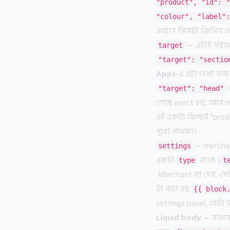
"product", "id": "
"colour", "label":
এখানে তিনটা জিনিস 
— এটাই সবচেয
target
"target": "sectio
Apps
-এ এটা দেখা যায়
"target": "head"
শেষে inject হয়, আর 
এই একটা ফিল্ডই "pro
পুরো পার্থক্য।
— merchant
settings
একটা
থাকে (
type
t
Merchant যা দেয়, সে
টা পড়া হয়
{{ block
settings panel, যেটা
Liquid body
— সাধার