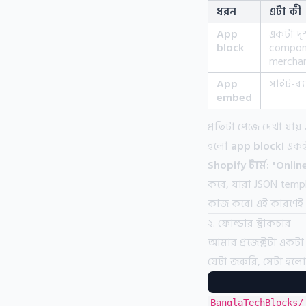
ধরন
এটা কী
App
একটা দৃ
block
compon
mercha
App
সাইট-ব্য
embed
প্রতিটা পেজে দেখা য
হলো
app block
। একই
Shopify টার্ম: "Onlin
করে, যারা JSON temp
কাজ করে। এই কারণেই 
২. ফোল্ডার স্ট্রাকচার
আমার প্রজেক্টটা একট
যেটা জরুরি, সেটা হলো
BanglaTechBlocks/