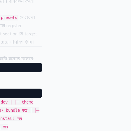
 মান পরিবর্তন করে।
দেখবেন।
presets
সলে register
t section যে target
চেয়ে সাধারণ ফাঁদ।
টা কমান্ড চালান:
 dev │ ├─ theme
s/ bundle করে │ ├─
install করে
 করে