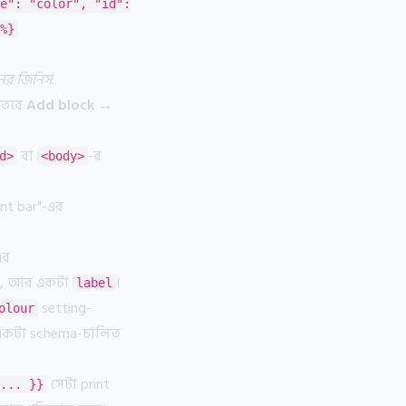
e": "color", "id":
%}
র জিনিস
:
ভেতরে
Add block →
বা
-র
d>
<body>
nt bar"-এর
এর
, আর একটা
।
label
setting-
olour
— একটা schema-চালিত
সেটা print
... }}