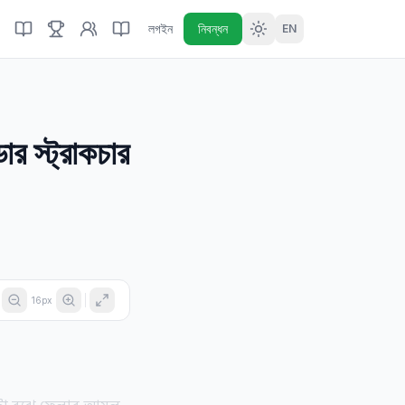
লগইন
নিবন্ধন
EN
স্ট্রাকচার
16
px