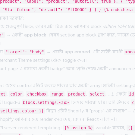
product", "label": "product", "autofill": true }, { "typ
 "Star Colour", "default": "#ff0000" } ] } {% endschema 
বোঝা দরকার:
়ে গুরুত্বপূর্ণ ফিল্ড, কারণ এটা ঠিক করে আপনার block
আসলে কোন ধরনে
→ একটা
app block
। যেসব section app block গ্রহণ করে, তাদের 
n"
।
বা
→ একটা
app embed
। এটা সাইট-ব্যাপী
"target": "body"
<hea
merchant Theme settings থেকে toggle করে।
duct page-এ বসানো একটা badge" আর "প্রতি পেজে একটা announceme
 যেসব control এডিট করতে পারবে তার একটা array। প্রতিটা setting-
,
,
,
,
,
, …), একটা
ext
color
checkbox
range
product
select
id
টা Liquid-এ
হিসেবে পাওয়া যায়। তাই উপরের
block.settings.<id>
c
দিয়ে। এটাই Shopify-র "props"-এর সংস্করণ 
.settings.colour }}
 Shopify আপনার হয়ে render করে দেয়, কোনো React লাগে না।
ণ server-rendered templating।
variable বানায়,
{% assign %}
{{ 