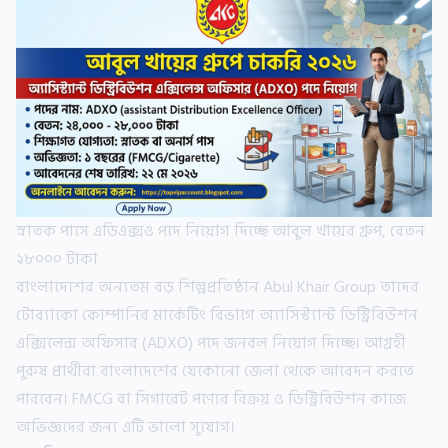
স্নাতক পাসে এডিএক্সও পদে নিয়োগ দিচ্ছে আবুল খায়ের গ্রুপ, বেতন
২৮০০০ টাকা
বাংলাদেশের অন্যতম বড় শিল্পপ্রতিষ্ঠান Abul Khair Group তাদের
টোব্যাকো কোম্পানির মার্কেটিং বিভাগে অ্যাসিস্ট্যান্ট ডিস্ট্রিবিউশন
এক্সিলেন্স অফিসার (ADXO) পদে জনবল নিয়োগ দিচ্ছে। আগ্রহী
পুরুষ প্রার্থীরা বাংলাদেশের যেকোনো জেলা থেকে আবেদন করতে
পারবেন। FMCG বা সিগারেট পণ্যের বিক্রয় ও ডিস্ট্রিবিউশন কাজে
অভিজ্ঞদের জন্য এটি ভালো সুযোগ।