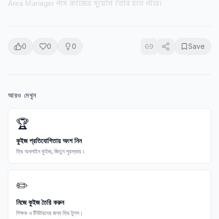
Area Manager পদে কাজের সুযোগ তৈরি হতে পারে।
0
0
0
Save
আরও দেখুন
🏆
কুইজ প্রতিযোগিতায় অংশ নিন
ফ্রি অনলাইন কুইজ, জিতুন পুরস্কার।
✏️
নিজে কুইজ তৈরি করুন
শিক্ষক ও টিউটরদের জন্য ফ্রি টুলস।