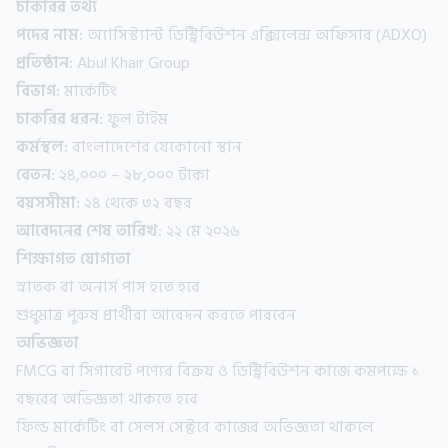
চাকরির তথ্য
পদের নাম:
অ্যাসিস্ট্যান্ট ডিস্ট্রিবিউশন এক্সিলেন্স অফিসার (ADXO)
প্রতিষ্ঠান:
Abul Khair Group
বিভাগ:
মার্কেটিং
চাকরির ধরন:
ফুল টাইম
কর্মস্থল:
বাংলাদেশের যেকোনো স্থান
বেতন:
২৪,০০০ – ২৮,০০০ টাকা
বয়সসীমা:
২৪ থেকে ৩২ বছর
আবেদনের শেষ তারিখ:
২২ মে ২০২৬
শিক্ষাগত যোগ্যতা
স্নাতক বা অনার্স পাস হতে হবে
শুধুমাত্র পুরুষ প্রার্থীরা আবেদন করতে পারবেন
অভিজ্ঞতা
FMCG বা সিগারেট পণ্যের বিক্রয় ও ডিস্ট্রিবিউশন কাজে কমপক্ষে ১
বছরের অভিজ্ঞতা থাকতে হবে
ফিল্ড মার্কেটিং বা সেলস সেক্টরে কাজের অভিজ্ঞতা থাকলে