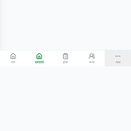
হোম
ড্যাশবোর্ড
কুইজ
সদস্য
আরো
©
2026
Bangla Technologies.
সর্বস্বত্ব সংরক্ষিত
.
একটি
-এর প্রোডাক্ট
হোম
অনুসন্ধান
আমাদের সম্পর্কে
টিউটোরিয়াল
শিক্ষকদের জন্য
কোচিং সেন্টারের জন্য