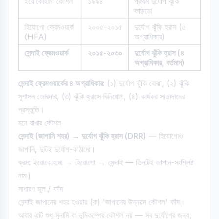
ইয়োকোহামা কৌশল
১৯৯৪
প্রথম দুর্যোগ ঝুঁকি
কাঠামো
হিয়োগো ফ্রেমওয়ার্ক
২০০৫-২০১৫
দুর্যোগ ঝুঁকি হ্রাস (৫
(HFA)
অগ্রাধিকার)
সেন্দাই ফ্রেমওয়ার্ক
২০১৫-২০৩০
দুর্যোগ ঝুঁকি হ্রাস (৪
অগ্রাধিকার, বর্তমান)
সেন্দাই ফ্রেমওয়ার্কের ৪ অগ্রাধিকার:
(১) দুর্যোগ ঝুঁকি বোঝা, (২) ঝুঁকি
সুশাসন জোরদার, (৩) ঝুঁকি হ্রাসে বিনিয়োগ, (৪) কার্যকর সাড়াদানের
প্রস্তুতি।
মনে রাখার কৌশল
সেন্দাই (জাপানি শহর) → দুর্যোগ ঝুঁকি হ্রাস (DRR)
— হিয়োগোও
জাপানি, দুটিই দুর্যোগ-কাঠামো।
ক্রম: ইয়োকোহামা → হিয়োগো → সেন্দাই — তিনটিই জাপান-সংশ্লিষ্ট
নাম।
সাধারণ ভুল / ফাঁদ
সেন্দাই জাপানের শহর হওয়ায় (ক) 'জাপানের উন্নয়ন কৌশল' ফাঁদ।
আবার এটি শুধু সুনামি বা ভূমিকম্পের কৌশল নয় — সব দুর্যোগের জন্য,