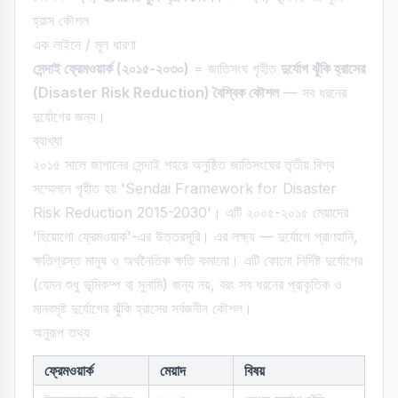
হ্রাস কৌশল
এক লাইনে / মূল ধারণা
সেন্দাই ফ্রেমওয়ার্ক (২০১৫-২০৩০)
= জাতিসংঘ গৃহীত
দুর্যোগ ঝুঁকি হ্রাসের
(Disaster Risk Reduction) বৈশ্বিক কৌশল
— সব ধরনের
দুর্যোগের জন্য।
ব্যাখ্যা
২০১৫ সালে জাপানের সেন্দাই শহরে অনুষ্ঠিত জাতিসংঘের তৃতীয় বিশ্ব
সম্মেলনে গৃহীত হয় 'Sendai Framework for Disaster
Risk Reduction 2015-2030'। এটি ২০০৫-২০১৫ মেয়াদের
'হিয়োগো ফ্রেমওয়ার্ক'-এর উত্তরসূরি। এর লক্ষ্য — দুর্যোগে প্রাণহানি,
ক্ষতিগ্রস্ত মানুষ ও অর্থনৈতিক ক্ষতি কমানো। এটি কোনো নির্দিষ্ট দুর্যোগের
(যেমন শুধু ভূমিকম্প বা সুনামি) জন্য নয়, বরং সব ধরনের প্রাকৃতিক ও
মানবসৃষ্ট দুর্যোগের ঝুঁকি হ্রাসের সর্বজনীন কৌশল।
অনুরূপ তথ্য
ফ্রেমওয়ার্ক
মেয়াদ
বিষয়