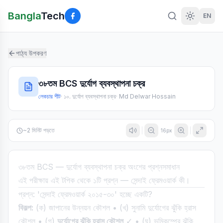
Bangla
Tech
EN
পাঠ্য উপকরণ
৩৮তম BCS দুর্যোগ ব্যবস্থাপনা চক্র
লেকচার শীট
·
১০. দুর্যোগ ব্যবস্থাপনা চক্র
·
Md Delwar Hossain
~
2
মিনিট পড়তে
16
px
৩৮তম BCS — দুর্যোগ ব্যবস্থাপনা চক্র অংশের প্রশ্নসমাধান
এই পরীক্ষায় এই টপিক থেকে ১টি প্রশ্ন — সেন্দাই ফ্রেমওয়ার্ক কী।
প্রশ্ন: 'সেন্দাই ফ্রেমওয়ার্ক ২০১৫-৩০' হচ্ছে একটি?
বিকল্প:
(ক) জাপানের উন্নয়ন কৌশল • (খ) সুনামি দুর্যোগের ঝুঁকি হ্রাস
কৌশল • (গ)
দুর্যোগের ঝুঁকি হ্রাস কৌশল
✓ • (ঘ) ভূমিকম্পের ঝুঁকি