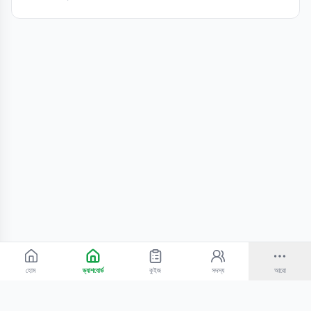
হোম
ড্যাশবোর্ড
কুইজ
সদস্য
আরো