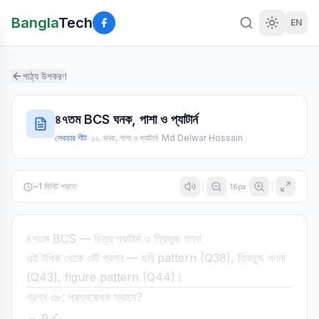
Bangla
Tech
EN
পাঠ্য উপকরণ
৪৭তম BCS ঘনক, পাশা ও প্যাটার্ন
লেকচার শীট
·
১২. ঘনক, পাশা ও প্যাটার্ন
·
Md Delwar Hossain
~
1
মিনিট পড়তে
16
px
৪৭তম BCS — চিত্র প্যাটার্ন ও ত্রিভুজ গণনা
এই টপিক থেকে ৩টি প্রশ্ন — ছবি pattern (Q38), ত্রিভুজ গণনা
(Q43), figure pattern (Q44)।
প্রশ্ন ৩৮: প্রশ্নবোধক স্থানে?
→
৩
✓