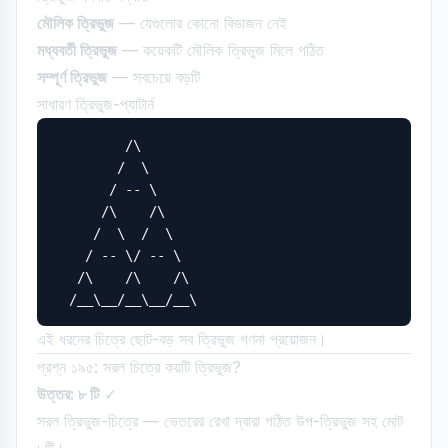
মৌলিক ত্রিভুজ
— যেগুলোর কোনো বিভাজন নেই
মধ্যবর্তী ত্রিভুজ
— কয়েকটি মৌলিক ত্রিভুজ মিলে গঠিত
সম্পূর্ণ ত্রিভুজ
— সবচেয়ে বড়টি
সাধারণ ত্রিভুজ-প্যাটার্ন
         /\

        /  \

       / -- \

      /\    /\

     /  \  /  \

    / -- \/ -- \

   /\    /\    /\

এই ধরনের চিত্রে ছোট-বড় সব ত্রিভুজ গণনা প্রয়োজন।
প্রশ্ন ১৯৫: সরল চিত্রে কয়টি ত্রিভুজ?
উত্তর: ৮ টি
✓
সরল ত্রিভুজ-চিত্রে — ভেতরের রেখা দ্বারা গঠিত উপ-ত্রিভুজ সহ মোট