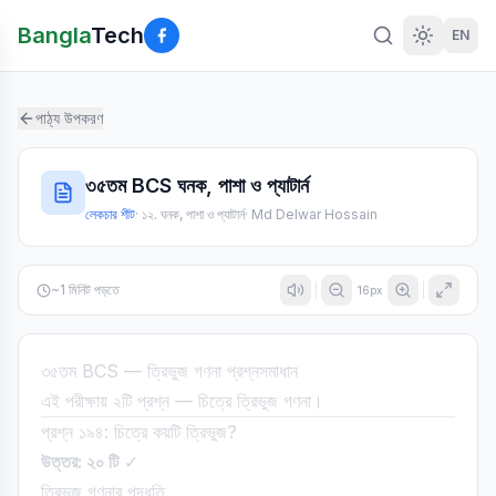
Bangla
Tech
EN
পাঠ্য উপকরণ
৩৫তম BCS ঘনক, পাশা ও প্যাটার্ন
লেকচার শীট
·
১২. ঘনক, পাশা ও প্যাটার্ন
·
Md Delwar Hossain
~
1
মিনিট পড়তে
16
px
৩৫তম BCS — ত্রিভুজ গণনা প্রশ্নসমাধান
এই পরীক্ষায় ২টি প্রশ্ন — চিত্রে ত্রিভুজ গণনা।
প্রশ্ন ১৯৪: চিত্রে কয়টি ত্রিভুজ?
উত্তর: ২০ টি
✓
ত্রিভুজ গণনার পদ্ধতি