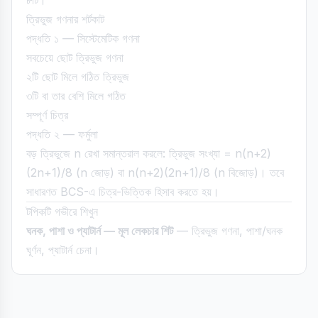
৮টি।
ত্রিভুজ গণনার শর্টকাট
পদ্ধতি ১ — সিস্টেমেটিক গণনা
সবচেয়ে ছোট ত্রিভুজ গণনা
২টি ছোট মিলে গঠিত ত্রিভুজ
৩টি বা তার বেশি মিলে গঠিত
সম্পূর্ণ চিত্র
পদ্ধতি ২ — ফর্মুলা
বড় ত্রিভুজে n রেখা সমান্তরাল করলে: ত্রিভুজ সংখ্যা = n(n+2)
(2n+1)/8 (n জোড়) বা n(n+2)(2n+1)/8 (n বিজোড়)। তবে
সাধারণত BCS-এ চিত্র-ভিত্তিক হিসাব করতে হয়।
টপিকটি গভীরে শিখুন
ঘনক, পাশা ও প্যাটার্ন — মূল লেকচার শিট
— ত্রিভুজ গণনা, পাশা/ঘনক
ঘূর্ণন, প্যাটার্ন চেনা।