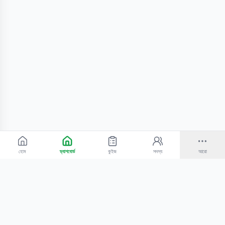
হোম
ড্যাশবোর্ড
কুইজ
সদস্য
আরো