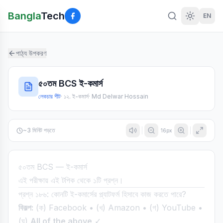
Bangla
Tech
EN
পাঠ্য উপকরণ
৫০তম BCS ই-কমার্স
লেকচার শীট
·
১২. ই-কমার্স
·
Md Delwar Hossain
~
3
মিনিট পড়তে
16
px
৫০তম BCS — ই-কমার্স
এই পরীক্ষায় এই টপিক থেকে ১টি প্রশ্ন।
প্রশ্ন ১৮৬: কোনটি ই-কমার্সের প্ল্যাটফর্ম হিসাবে কাজ করতে পারে?
বিকল্প:
(ক) Facebook • (খ) Amazon • (গ) YouTube •
(ঘ)
All of the above
✓