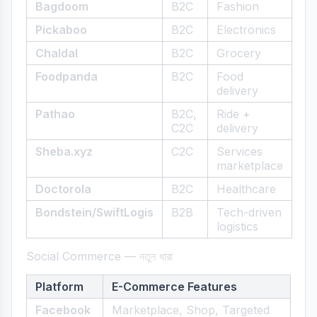
Bagdoom
B2C
Fashion
Pickaboo
B2C
Electronics
Chaldal
B2C
Grocery
Foodpanda
B2C
Food
delivery
Pathao
B2C,
Ride +
C2C
delivery
Sheba.xyz
C2C
Services
marketplace
Doctorola
B2C
Healthcare
Bondstein/SwiftLogis
B2B
Tech-driven
logistics
Social Commerce — নতুন ধারা
Platform
E-Commerce Features
Facebook
Marketplace, Shop, Targeted