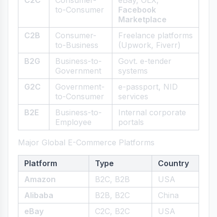
C2C
Consumer-
eBay, OLX,
to-Consumer
Facebook
Marketplace
C2B
Consumer-
Freelance platforms
to-Business
(Upwork, Fiverr)
B2G
Business-to-
Govt. e-tender
Government
systems
G2C
Government-
e-passport, NID
to-Consumer
services
B2E
Business-to-
Internal corporate
Employee
portals
Major Global E-Commerce Platforms
Platform
Type
Country
Amazon
B2C, B2B
USA
Alibaba
B2B, B2C
China
eBay
C2C, B2C
USA