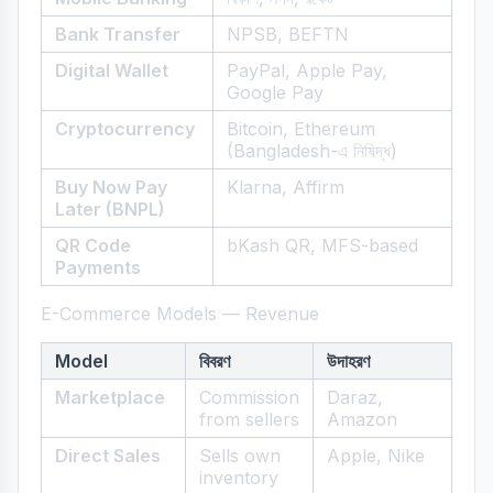
Bank Transfer
NPSB, BEFTN
Digital Wallet
PayPal, Apple Pay,
Google Pay
Cryptocurrency
Bitcoin, Ethereum
(Bangladesh-এ নিষিদ্ধ)
Buy Now Pay
Klarna, Affirm
Later (BNPL)
QR Code
bKash QR, MFS-based
Payments
E-Commerce Models — Revenue
Model
বিবরণ
উদাহরণ
Marketplace
Commission
Daraz,
from sellers
Amazon
Direct Sales
Sells own
Apple, Nike
inventory