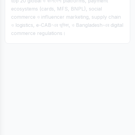
top 20 global ও বাংলাদেশী platforms, payment
ecosystems (cards, MFS, BNPL), social
commerce ও influencer marketing, supply chain
ও logistics, e-CAB-এর ভূমিকা, ও Bangladesh-এর digital
commerce regulations।