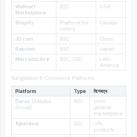
Walmart
B2C
USA
Marketplace
Shopify
Platform for
Canada
sellers
JD.com
B2C
China
Rakuten
B2C
Japan
MercadoLibre
B2C, C2C
Latin
America
Bangladesh E-Commerce Platforms
Platform
Type
বিশেষত্ব
Daraz
(Alibaba
B2C
বৃহত্তম
Group)
general
marketplace
Ajkerdeal
B2C
দেশীয়
products