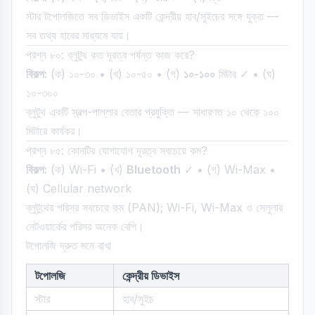
স্টার টপোলজিতে সব ডিভাইস একটি কেন্দ্রীয় হাব/সুইচের সঙ্গে যুক্ত —
সব তথ্য হাবের মাধ্যমে যায়।
প্রশ্ন ৮০: ব্লুটুথ কত দূরত্ব পর্যন্ত কাজ করে?
বিকল্প:
(ক) ১০-৩০ • (খ) ১০-৫০ • (গ)
১০-১০০
মিটার ✓ • (ঘ)
১০-৩০০
ব্লুটুথ একটি স্বল্প-পাল্লার বেতার প্রযুক্তি — সাধারণত ১০ থেকে ১০০
মিটারে কার্যকর।
প্রশ্ন ৮৫: কোনটির যোগাযোগ দূরত্ব সবচেয়ে কম?
বিকল্প:
(ক) Wi-Fi • (খ)
Bluetooth
✓ • (গ) Wi-Max •
(ঘ) Cellular network
ব্লুটুথের পরিসর সবচেয়ে কম (PAN); Wi-Fi, Wi-Max ও সেলুলার
নেটওয়ার্কের পরিসর অনেক বেশি।
টপোলজি দ্রুত মনে রাখা
টপোলজি
কেন্দ্রীয় ডিভাইস
স্টার
হাব/সুইচ