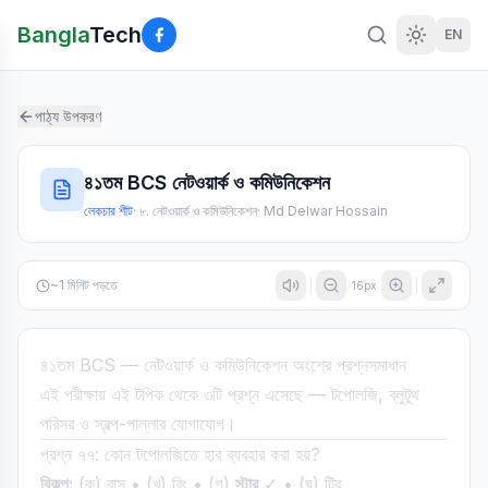
Bangla
Tech
EN
পাঠ্য উপকরণ
৪১তম BCS নেটওয়ার্ক ও কমিউনিকেশন
লেকচার শীট
·
৮. নেটওয়ার্ক ও কমিউনিকেশন
·
Md Delwar Hossain
~
1
মিনিট পড়তে
16
px
৪১তম BCS — নেটওয়ার্ক ও কমিউনিকেশন অংশের প্রশ্নসমাধান
এই পরীক্ষায় এই টপিক থেকে ৩টি প্রশ্ন এসেছে — টপোলজি, ব্লুটুথ
পরিসর ও স্বল্প-পাল্লার যোগাযোগ।
প্রশ্ন ৭৭: কোন টপোলজিতে হাব ব্যবহার করা হয়?
বিকল্প:
(ক) বাস • (খ) রিং • (গ)
স্টার
✓ • (ঘ) ট্রি