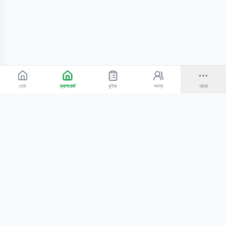
হোম
ড্যাশবোর্ড
কুইজ
সদস্য
আরো
©
2026
Bangla Technologies.
সর্বস্বত্ব সংরক্ষিত
.
একটি
-এর প্রোডাক্ট
হোম
অনুসন্ধান
আমাদের সম্পর্কে
টিউটোরিয়াল
শিক্ষকদের জন্য
কোচিং সেন্টারের জন্য
গোপনীয়তা নীতি
সেবার শর্তাবলি