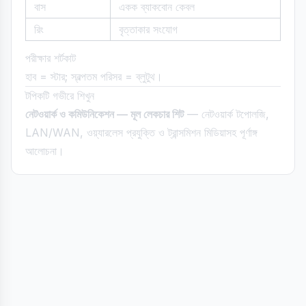
বাস
একক ব্যাকবোন কেবল
রিং
বৃত্তাকার সংযোগ
পরীক্ষার শর্টকাট
হাব = স্টার; স্বল্পতম পরিসর = ব্লুটুথ।
টপিকটি গভীরে শিখুন
নেটওয়ার্ক ও কমিউনিকেশন — মূল লেকচার শিট
— নেটওয়ার্ক টপোলজি,
LAN/WAN, ওয়্যারলেস প্রযুক্তি ও ট্রান্সমিশন মিডিয়াসহ পূর্ণাঙ্গ
আলোচনা।