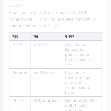
এক লাইনে
First line = বাহ্যিক বাধা (ত্বক, mucus, লালা, HCl);
Lymphocyte = Third line (adaptive immunity)।
Immune defence-এর তিন স্তর
স্তর
নাম
উপাদান
First
বাহ্যিক বাধা
ত্বক, mucus,
lysozyme
,
gastric juice
(HCl)
,
cilia
, লালা,
অশ্রু
Second
অনির্দিষ্ট ভিতরের
Phagocyte
(macrophage,
neutrophil),
inflammation,
fever
Third
নির্দিষ্ট/adaptive
Lymphocyte (B-
cell, T-cell),
antibody