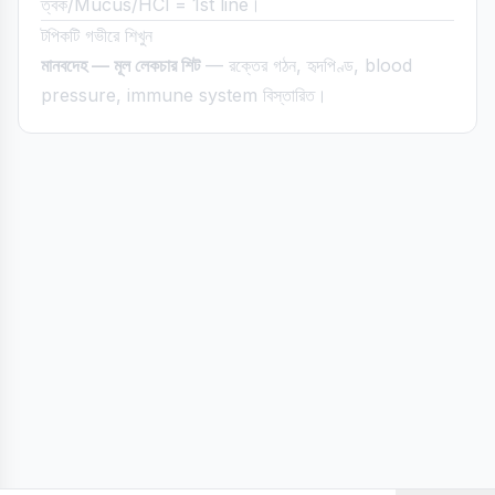
ত্বক/Mucus/HCl = 1st line।
টপিকটি গভীরে শিখুন
মানবদেহ — মূল লেকচার শিট
— রক্তের গঠন, হৃদপিণ্ড, blood
pressure, immune system বিস্তারিত।