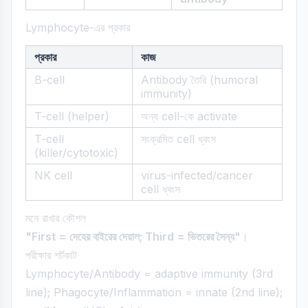
Lymphocyte-এর প্রকার
প্রকার
কাজ
B-cell
Antibody তৈরি (humoral
immunity)
T-cell (helper)
অন্য cell-কে activate
T-cell
সংক্রমিত cell ধ্বংস
(killer/cytotoxic)
NK cell
virus-infected/cancer
cell ধ্বংস
মনে রাখার কৌশল
"First = দেহের বাইরের দেয়াল; Third = ভিতরের সৈন্য"
।
পরীক্ষার শর্টকাট
Lymphocyte/Antibody = adaptive immunity (3rd
line); Phagocyte/Inflammation = innate (2nd line);