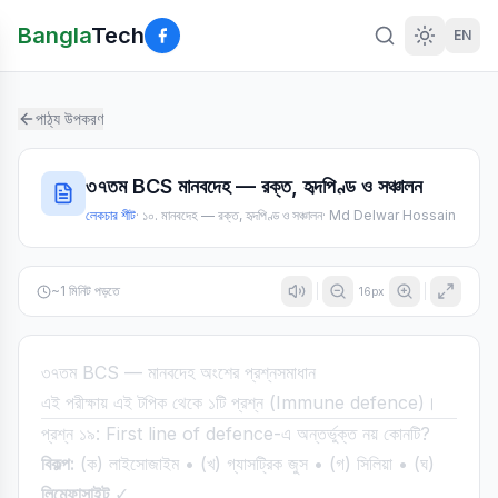
Bangla
Tech
EN
পাঠ্য উপকরণ
৩৭তম BCS মানবদেহ — রক্ত, হৃদপিণ্ড ও সঞ্চালন
লেকচার শীট
·
১০. মানবদেহ — রক্ত, হৃদপিণ্ড ও সঞ্চালন
·
Md Delwar Hossain
~
1
মিনিট পড়তে
16
px
৩৭তম BCS — মানবদেহ অংশের প্রশ্নসমাধান
এই পরীক্ষায় এই টপিক থেকে ১টি প্রশ্ন (Immune defence)।
প্রশ্ন ১৯: First line of defence-এ অন্তর্ভুক্ত নয় কোনটি?
বিকল্প:
(ক) লাইসোজাইম • (খ) গ্যাসট্রিক জুস • (গ) সিলিয়া • (ঘ)
লিম্ফোসাইট
✓