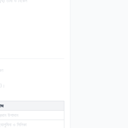
ঘ) তামা ও নিকেল
বণ
)।
াজ
্রধান উপাদান
্যালুমিনা ও সিলিকা