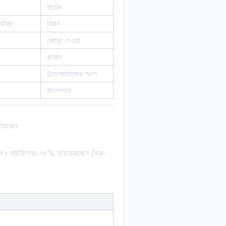
কয়েন
গানিজ
বিমান
জোড়া দেওয়া
কামান
উড়োজাহাজের অংশ
বাসনপত্র
্রোজেন
যাস। মহাবিশ্বের ৭৫% হাইড্রোজেন (ভর-