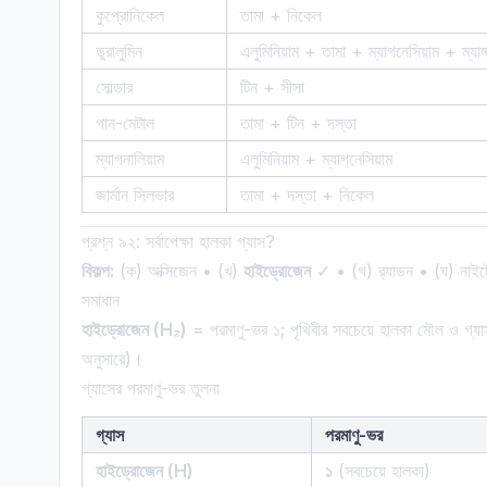
কুপ্রোনিকেল
তামা + নিকেল
ডুরালুমিন
এলুমিনিয়াম + তামা + ম্যাগনেসিয়াম + ম্যাঙ্
সোল্ডার
টিন + সীসা
গান-মেটাল
তামা + টিন + দস্তা
ম্যাগনালিয়াম
এলুমিনিয়াম + ম্যাগনেসিয়াম
জার্মান সিলভার
তামা + দস্তা + নিকেল
প্রশ্ন ৯২: সর্বাপেক্ষা হালকা গ্যাস?
বিকল্প:
(ক) অক্সিজেন • (খ)
হাইড্রোজেন
✓ • (গ) র‌্যাডন • (ঘ) নাইট
সমাধান
হাইড্রোজেন (H₂)
= পরমাণু-ভর ১; পৃথিবীর সবচেয়ে হালকা মৌল ও গ্
অনুসারে)।
গ্যাসের পরমাণু-ভর তুলনা
গ্যাস
পরমাণু-ভর
হাইড্রোজেন (H)
১
(সবচেয়ে হালকা)