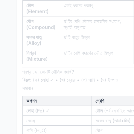
মৌল
একই ধরনের পরমাণু
(Element)
যৌগ
দু'টির বেশি মৌলের রাসায়নিক সংযোগ,
(Compound)
স্থায়ী অনুপাত
সংকর ধাতু
দু'টি ধাতুর মিশ্রণ
(Alloy)
মিশ্রণ
দু'টির বেশি পদার্থের ভৌত মিশ্রণ
(Mixture)
প্রশ্ন ৮৯: কোনটি মৌলিক পদার্থ?
বিকল্প:
(ক)
লোহা
✓ • (খ) ব্রোঞ্জ • (গ) পানি • (ঘ) ইস্পাত
সমাধান
অপশন
শ্রেণি
লোহা (Fe)
✓
মৌল
(পর্যায়সারণিতে আছ
ব্রোঞ্জ
সংকর ধাতু (তামা+টিন)
পানি (H₂O)
যৌগ