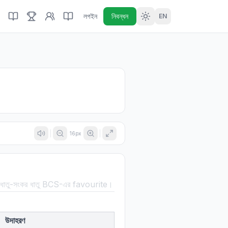
লগইন
নিবন্ধন
EN
16
px
-ধাতু-সংকর ধাতু BCS-এর favourite।
উদাহরণ