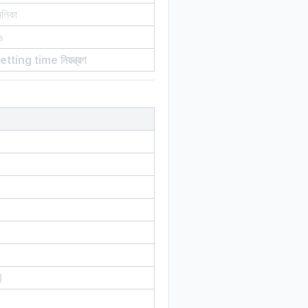
িলিকা
ঙ
etting time নিয়ন্ত্রণ
)
)