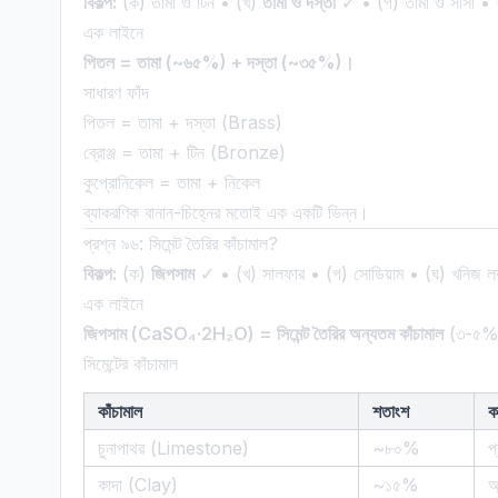
বিকল্প:
(ক) তামা ও টিন • (খ)
তামা ও দস্তা
✓ • (গ) তামা ও সীসা • (
এক লাইনে
পিতল = তামা (~৬৫%) + দস্তা (~৩৫%)।
সাধারণ ফাঁদ
পিতল = তামা + দস্তা (Brass)
ব্রোঞ্জ = তামা + টিন (Bronze)
কুপ্রোনিকেল = তামা + নিকেল
ব্যাকরণিক বানান-চিহ্নের মতোই এক একটি ভিন্ন।
প্রশ্ন ৯৬: সিমেন্ট তৈরির কাঁচামাল?
বিকল্প:
(ক)
জিপসাম
✓ • (খ) সালফার • (গ) সোডিয়াম • (ঘ) খনিজ ল
এক লাইনে
জিপসাম (CaSO₄·2H₂O) = সিমেন্ট তৈরির অন্যতম কাঁচামাল
(৩-৫%
সিমেন্টের কাঁচামাল
কাঁচামাল
শতাংশ
ক
চুনাপাথর (Limestone)
~৮০%
প
কাদা (Clay)
~১৫%
অ