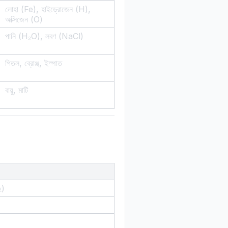
লোহা (Fe), হাইড্রোজেন (H),
অক্সিজেন (O)
পানি (H₂O), লবণ (NaCl)
পিতল, ব্রোঞ্জ, ইস্পাত
বায়ু, মাটি
ে)