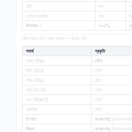
বালি
কম
স
লোহা-আকরিক
কম
র
জিপসাম
✓
৩-৫%
s
মৌল বনাম যৌগ বনাম সংকর — চিনার চাবি
পদার্থ
প্রকৃতি
লোহা (Fe)
মৌল
তামা (Cu)
মৌল
পারদ (Hg)
মৌল
পানি (H₂O)
যৌগ
লবণ (NaCl)
যৌগ
অ্যাসিড
যৌগ
ইস্পাত
সংকর ধাতু
(লোহা+কার্বন
পিতল
সংকর ধাতু
(তামা+দস্তা