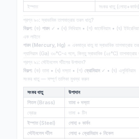
ইস্পাত
সংকর ধাতু (লোহা+কার্বন
প্রশ্ন ৯০: স্বাভাবিক তাপমাত্রায় তরল ধাতু?
বিকল্প:
(ক)
পারদ
✓ • (খ) লিথিয়াম • (গ) জার্মেনিয়াম • (ঘ) ইউরেনিয়
এক লাইনে
পারদ (Mercury, Hg)
= একমাত্র ধাতু যা স্বাভাবিক তাপমাত্রায়
গ্যালিয়াম (Ga) ৩০°C-এ গলে, কিন্তু স্বাভাবিক (২৫°C) তাপমাত্রায়
প্রশ্ন ৯১: স্টেইনলেস স্টীলের উপাদান?
বিকল্প:
(ক) তামা • (খ) দস্তা • (গ)
ক্রোমিয়াম
✓ • (ঘ) এলুমিনিয়াম
সংকর ধাতু — সম্পূর্ণ তালিকা মুখস্থ করুন
সংকর ধাতু
উপাদান
পিতল (Brass)
তামা + দস্তা
ব্রোঞ্জ
তামা + টিন
ইস্পাত (Steel)
লোহা + কার্বন
স্টেইনলেস স্টীল
লোহা + ক্রোমিয়াম + নিকেল