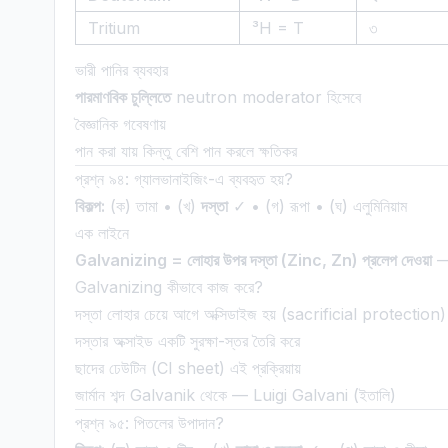
Tritium
³H = T
৩
ভারী পানির ব্যবহার
পারমাণবিক চুল্লিতে
neutron moderator হিসেবে
বৈজ্ঞানিক গবেষণায়
পান করা যায় কিন্তু বেশি পান করলে ক্ষতিকর
প্রশ্ন ৯৪: গ্যালভানাইজিং-এ ব্যবহৃত হয়?
বিকল্প:
(ক) তামা • (খ)
দস্তা
✓ • (গ) রূপা • (ঘ) এলুমিনিয়াম
এক লাইনে
Galvanizing = লোহার উপর দস্তা (Zinc, Zn) প্রলেপ দেওয়া
— 
Galvanizing কীভাবে কাজ করে?
দস্তা লোহার চেয়ে আগে অক্সিডাইজ হয় (sacrificial protection)
দস্তার অক্সাইড একটি সুরক্ষা-স্তর তৈরি করে
ছাদের ঢেউটিন (CI sheet) এই প্রক্রিয়ায়
জার্মান শব্দ Galvanik থেকে — Luigi Galvani (ইতালি)
প্রশ্ন ৯৫: পিতলের উপাদান?