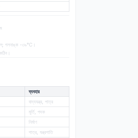
)
াম
 তরল; গলনাঙ্ক -৩৯°C।
 কঠিন।
ব্যবহার
বাদ্যযন্ত্র, পাত্র
মূর্তি, পদক
নির্মাণ
পাত্র, যন্ত্রপাতি