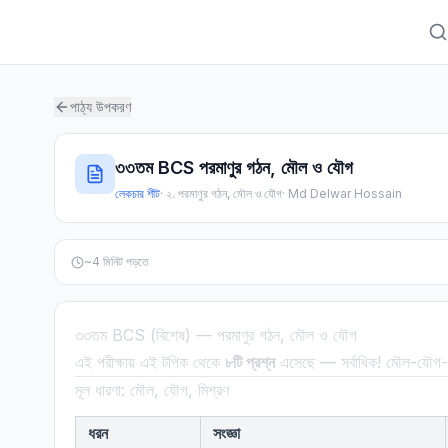
পাঠ্য উপকরণ
৩৩তম BCS পরমাণুর গঠন, মৌল ও যৌগ
লেকচার শীট
·
২. পরমাণুর গঠন, মৌল ও যৌগ
·
Md Delwar Hossain
~
4
মিনিট পড়তে
৩৩তম BCS (বিশেষ) — পরমাণুর গঠন, মৌল ও যৌগ
এই পরীক্ষায় এই টপিক থেকে
৮টি প্রশ্ন
এসেছে — সর্বাধিক! মৌল-যৌগ
মূল ধারণা: মৌল, যৌগ, মিশ্রণ
ধরন
সংজ্ঞা