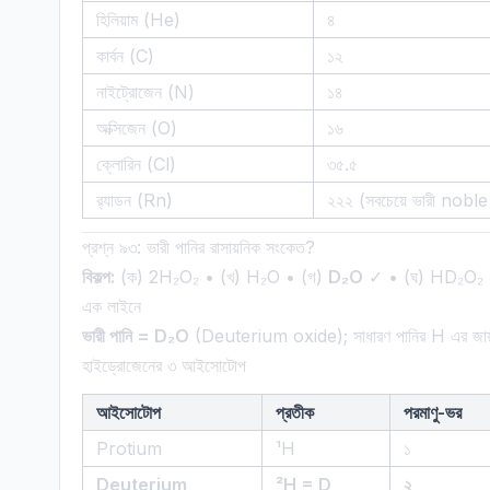
হিলিয়াম (He)
৪
কার্বন (C)
১২
নাইট্রোজেন (N)
১৪
অক্সিজেন (O)
১৬
ক্লোরিন (Cl)
৩৫.৫
র‌্যাডন (Rn)
২২২ (সবচেয়ে ভারী nobl
প্রশ্ন ৯৩: ভারী পানির রাসায়নিক সংকেত?
বিকল্প:
(ক) 2H₂O₂ • (খ) H₂O • (গ)
D₂O
✓ • (ঘ) HD₂O₂
এক লাইনে
ভারী পানি = D₂O
(Deuterium oxide); সাধারণ পানির H এর জ
হাইড্রোজেনের ৩ আইসোটোপ
আইসোটোপ
প্রতীক
পরমাণু-ভর
Protium
¹H
১
Deuterium
²H = D
২