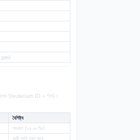
e gas)
ায়গায় Deuterium (D = ²H)।
বৈশিষ্ট্য
সাধারণ (৯৯.৯৮%)
ভারী পানি গঠন করে