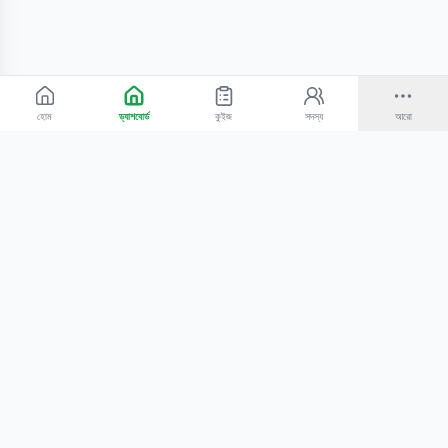
হোম
ড্যাশবোর্ড
কুইজ
সদস্য
আরো
©
2026
Bangla Technologies.
সর্বস্বত্ব সংরক্ষিত
.
একটি
-এর প্রোডাক্ট
হোম
অনুসন্ধান
আমাদের সম্পর্কে
টিউটোরিয়াল
শিক্ষকদের জন্য
কোচিং সেন্টারের জন্য
গোপনীয়তা নীতি
সেবার শর্তাবলি