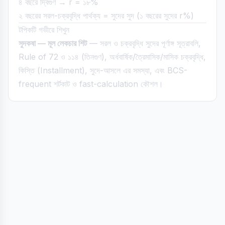
৪ বছরে দ্বিগুণ → r = ১৮%
২ বছরের সরল-চক্রবৃদ্ধি পার্থক্য = সুদের সুদ (১ বছরের সুদের r%)
টপিকটি গভীরে শিখুন
সুদকষা — মূল লেকচার শিট
— সরল ও চক্রবৃদ্ধি সুদের পূর্ণাঙ্গ সূত্রাবলি,
Rule of 72 ও ১১৪ (তিনগুণ), অর্ধবার্ষিক/ত্রৈমাসিক/মাসিক চক্রবৃদ্ধি,
কিস্তি (Installment), সুদে-আসলে এর সমস্যা, এবং BCS-
frequent শর্টকাট ও fast-calculation কৌশল।