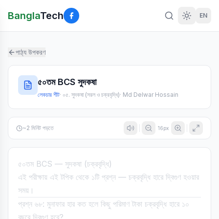
Bangla
Tech
EN
পাঠ্য উপকরণ
৫০তম BCS সুদকষা
লেকচার শীট
·
০৫. সুদকষা (সরল ও চক্রবৃদ্ধি)
·
Md Delwar Hossain
~
2
মিনিট পড়তে
16
px
৫০তম BCS — সুদকষা (চক্রবৃদ্ধি)
এই পরীক্ষায় এই টপিক থেকে ১টি প্রশ্ন — চক্রবৃদ্ধি হারে দ্বিগুণ হওয়ার
সময়।
প্রশ্ন ৬৮: মুনাফার হার কত হলে কিছু পরিমাণ টাকা চক্রবৃদ্ধি হারে ১০
বছরে দ্বিগুণ হবে?