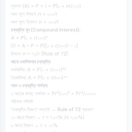
সুদাসল (A) = P + I = P(১ + nr/১০০)
সরল সুদে দ্বিগুণ: n = ১০০/r
সরল সুদে তিনগুণ: n = ২০০/r
চক্রবৃদ্ধি সুদ (Compound Interest):
A = P(১ + r/১০০)ⁿ
CI = A – P = P[(১ + r/১০০)ⁿ – ১]
দ্বিগুণ: n ≈ ৭২/r (Rule of 72)
বছরে একাধিকবার চক্রবৃদ্ধি:
অর্ধবার্ষিক: A = P(১ + r/২০০)²ⁿ
ত্রৈমাসিক: A = P(১ + r/৪০০)⁴ⁿ
সরল ও চক্রবৃদ্ধি পার্থক্য:
২ বছরের জন্য: পার্থক্য = Pr²/১০০² = Pr²/১০০০০
পরীক্ষার শর্টকাট
'চক্রবৃদ্ধি দ্বিগুণ' শুনলেই →
Rule of 72
প্রয়োগ
১০ বছরে দ্বিগুণ → r ≈ ৭.১৭% (বা ৭.১৮%)
৬ বছরে দ্বিগুণ → r = ১২%