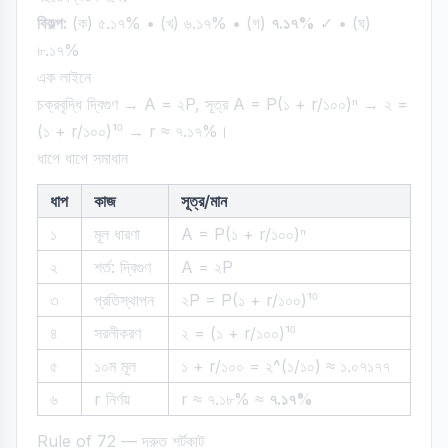
বিকল্প:
(ক) ৫.১৭% • (খ) ৬.১৭% • (গ)
৭.১৭%
✓ • (ঘ)
৮.১৭%
এক লাইনে
চক্রবৃদ্ধি দ্বিগুণ → A = ২P, সূত্র A = P(১ + r/১০০)ⁿ → ২ =
(১ + r/১০০)¹⁰ → r ≈ ৭.১৭%।
ধাপে ধাপে সমাধান
ধাপ
কাজ
সূত্র/মান
১
মূল ধারণা
A = P(১ + r/১০০)ⁿ
২
শর্ত: দ্বিগুণ
A = ২P
৩
প্রতিস্থাপন
২P = P(১ + r/১০০)¹⁰
৪
সরলীকরণ
২ = (১ + r/১০০)¹⁰
৫
১০ম মূল
১ + r/১০০ = ২^(১/১০) ≈ ১.০৭১৭৭
৬
r নির্ণয়
r ≈ ৭.১৮% ≈
৭.১৭%
Rule of 72 — দ্রুত শর্টকাট