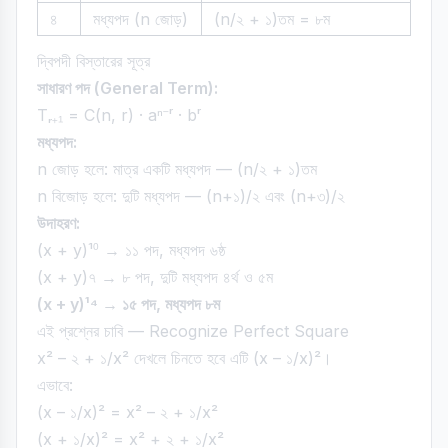
৪
মধ্যপদ (n জোড়)
(n/২ + ১)তম = ৮ম
দ্বিপদী বিস্তারের সূত্র
সাধারণ পদ (General Term):
Tᵣ₊₁ = C(n, r) · aⁿ⁻ʳ · bʳ
মধ্যপদ:
n জোড় হলে: মাত্র একটি মধ্যপদ — (n/২ + ১)তম
n বিজোড় হলে: দুটি মধ্যপদ — (n+১)/২ এবং (n+৩)/২
উদাহরণ:
(x + y)¹⁰ → ১১ পদ, মধ্যপদ ৬ষ্ঠ
(x + y)৭ → ৮ পদ, দুটি মধ্যপদ ৪র্থ ও ৫ম
(x + y)¹⁴ → ১৫ পদ, মধ্যপদ ৮ম
এই প্রশ্নের চাবি — Recognize Perfect Square
x² – ২ + ১/x² দেখলে চিনতে হবে এটি (x – ১/x)²।
এভাবে:
(x – ১/x)² = x² – ২ + ১/x²
(x + ১/x)² = x² + ২ + ১/x²