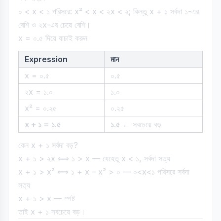
০ < x < ১ পরিসরে: x² < x < ২x < ২; কিন্তু x + ১ সর্বদা ১-এর
বেশি ও ২x-এর চেয়ে বেশি।
x = ০.৫ দিয়ে যাচাই করুন
Expression
মান
x = ০.৫
০.৫
২x = ১.০
১.০
x² = ০.২৫
০.২৫
x + ১ = ১.৫
১.৫
← সবচেয়ে বড়
কেন x + ১ সর্বদা বড়?
x + ১ > ২x ⟺ ১ > x — যেহেতু x < ১, সর্বদা সত্য
x + ১ > x² ⟺ ১ + x – x² > ০ — ০<x<১ পরিসরে সর্বদা
সত্য
x + ১ > x — স্পষ্ট
তাই x + ১ সবচেয়ে বড়।