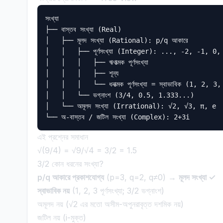
সংখ্যা

├── বাস্তব সংখ্যা (Real)

│   ├── মূলদ সংখ্যা (Rational): p/q আকারে

│   │   ├── পূর্ণসংখ্যা (Integer): ..., -2, -1, 0,
│   │   │   ├── ঋণাত্মক পূর্ণসংখ্যা

│   │   │   ├── শূন্য

│   │   │   └── ধনাত্মক পূর্ণসংখ্যা = স্বাভাবিক (1, 2, 3,
│   │   └── ভগ্নাংশ (3/4, 0.5, 1.333...)

│   └── অমূলদ সংখ্যা (Irrational): √2, √3, π, e

এই প্রশ্নের সমাধান
√(9/4) = √9/√4 = 3/2 = 1.5
3/2 কোন ধরনের সংখ্যা?
p/q আকারে প্রকাশযোগ্য
(p=3, q=2, q≠0) →
মূলদ সংখ্যা ✓
স্বাভাবিক নয়
(1, 2, 3 পূর্ণসংখ্যা; 3/2 ভগ্নাংশ)
অমূলদ নয় (√2 এর মতো অসীম-অপুনরাবৃত্ত দশমিক নয়)
জটিল নয় (i-মুক্ত)