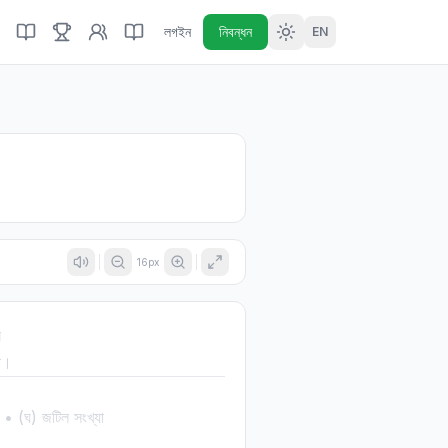
লগইন
নিবন্ধন
EN
16
px
ন
া।
• (ঘ) জটিল সংখ্যা