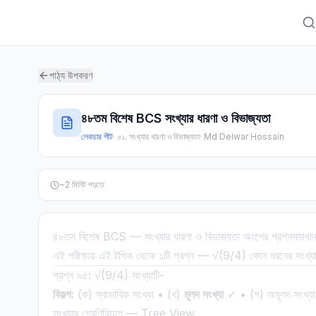
পাঠ্য উপকরণ
৪৮তম বিশেষ BCS সংখ্যার ধারণা ও বিভাজ্যতা
লেকচার শীট
·
০১. সংখ্যার ধারণা ও বিভাজ্যতা
·
Md Delwar Hossain
~
2
মিনিট পড়তে
৪৮তম বিশেষ BCS — সংখ্যার ধারণা ও বিভাজ্যতা অংশের প্রশ্নসমাধা
এই পরীক্ষায় এই টপিক থেকে ১টি প্রশ্ন — √(9/4) কোন ধরনের সংখ্য
প্রশ্ন ৯৫: √(9/4) সংখ্যাটি-
বিকল্প:
(ক) স্বাভাবিক সংখ্যা • (খ)
মূলদ সংখ্যা
✓ • (গ) অমূলদ সংখ্যা 
সংখ্যার শ্রেণিবিভাগ — Tree View