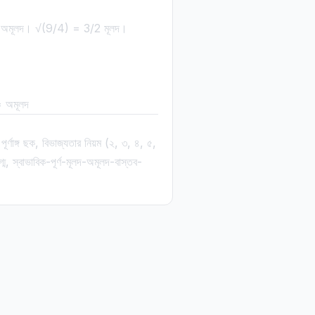
 অমূলদ। √(9/4) = 3/2 মূলদ।
 = অমূলদ
ূর্ণাঙ্গ ছক, বিভাজ্যতার নিয়ম (২, ৩, ৪, ৫,
্ম, স্বাভাবিক-পূর্ণ-মূলদ-অমূলদ-বাস্তব-