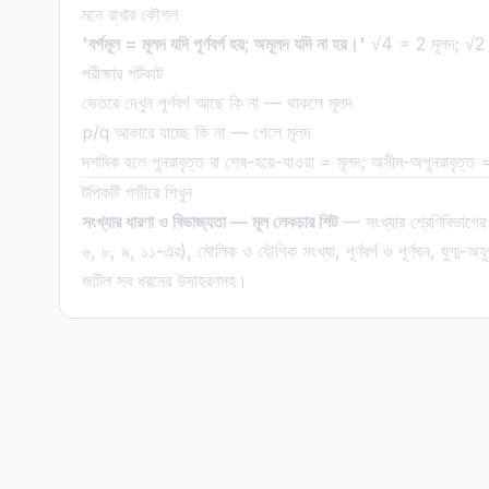
মনে রাখার কৌশল
'বর্গমূল = মূলদ যদি পূর্ণবর্গ হয়; অমূলদ যদি না হয়।'
√4 = 2 মূলদ; √2
পরীক্ষার শর্টকাট
ভেতরে দেখুন পূর্ণবর্গ আছে কি না — থাকলে মূলদ
p/q আকারে যাচ্ছে কি না — গেলে মূলদ
দশমিক হলে পুনরাবৃত্ত বা শেষ-হয়ে-যাওয়া = মূলদ; অসীম-অপুনরাবৃত্ত
টপিকটি গভীরে শিখুন
সংখ্যার ধারণা ও বিভাজ্যতা — মূল লেকচার শিট
— সংখ্যার শ্রেণিবিভাগের প
৬, ৮, ৯, ১১-এর), মৌলিক ও যৌগিক সংখ্যা, পূর্ণবর্গ ও পূর্ণঘন, যুগ্ম-অযুগ
জটিল সব ধরনের উদাহরণসহ।