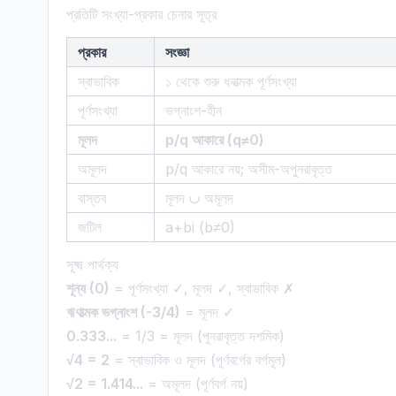
প্রতিটি সংখ্যা-প্রকার চেনার সূত্র
প্রকার
সংজ্ঞা
স্বাভাবিক
১ থেকে শুরু ধনাত্মক পূর্ণসংখ্যা
পূর্ণসংখ্যা
ভগ্নাংশ-হীন
মূলদ
p/q আকারে (q≠0)
অমূলদ
p/q আকারে নয়; অসীম-অপুনরাবৃত্ত
বাস্তব
মূলদ ∪ অমূলদ
জটিল
a+bi (b≠0)
সূক্ষ্ম পার্থক্য
শূন্য (0)
= পূর্ণসংখ্যা ✓, মূলদ ✓, স্বাভাবিক ✗
ঋণাত্মক ভগ্নাংশ (-3/4)
= মূলদ ✓
0.333...
= 1/3 = মূলদ (পুনরাবৃত্ত দশমিক)
√4 = 2
= স্বাভাবিক ও মূলদ (পূর্ণবর্গের বর্গমূল)
√2 = 1.414...
= অমূলদ (পূর্ণবর্গ নয়)