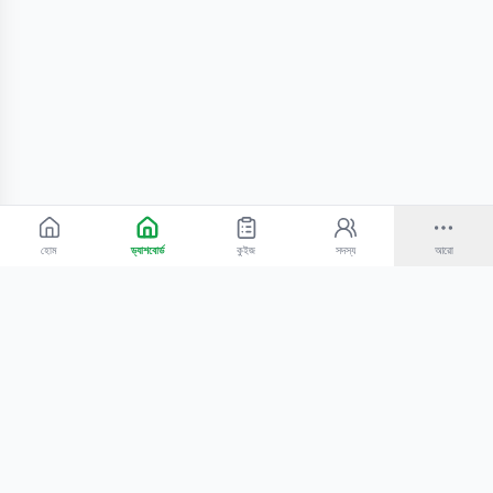
হোম
ড্যাশবোর্ড
কুইজ
সদস্য
আরো
©
2026
Bangla Technologies.
সর্বস্বত্ব সংরক্ষিত
.
একটি
-এর প্রোডাক্ট