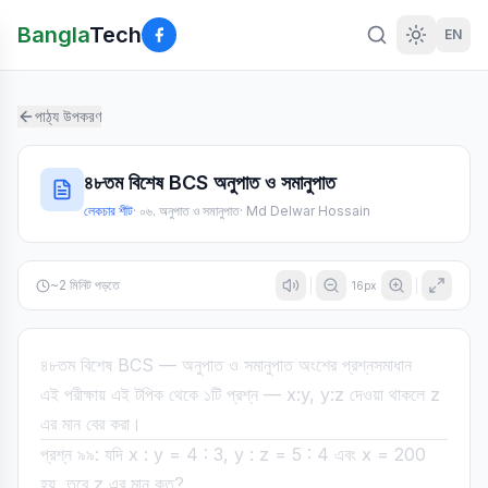
Bangla
Tech
EN
পাঠ্য উপকরণ
৪৮তম বিশেষ BCS অনুপাত ও সমানুপাত
লেকচার শীট
·
০৬. অনুপাত ও সমানুপাত
·
Md Delwar Hossain
~
2
মিনিট পড়তে
16
px
৪৮তম বিশেষ BCS — অনুপাত ও সমানুপাত অংশের প্রশ্নসমাধান
এই পরীক্ষায় এই টপিক থেকে ১টি প্রশ্ন — x:y, y:z দেওয়া থাকলে z
এর মান বের করা।
প্রশ্ন ৯৯: যদি x : y = 4 : 3, y : z = 5 : 4 এবং x = 200
হয়, তবে z এর মান কত?