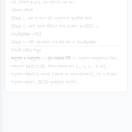
এই কৌশলে x:y:z এক লাইনেই বের হয়।
পরীক্ষার শর্টকাট
Step ১: য়ের সংযোগে দুই অনুপাতকে শৃঙ্খলিত করো
Step ২: একই বহুপদ চিহ্নিত করো (এখানে x=200 →
multiplier=10)
Step ৩: যেটা বের করতে হবে তার মান × multiplier
টপিকটি গভীরে শিখুন
অনুপাত ও সমানুপাত — মূল লেকচার শিট
— অনুপাত-সমানুপাতের নিয়ম,
সমানুপাত (a:b::c:d), ভিন্ন-প্রকার ভাগ (১, ২, ৩... খণ্ডে),
অনুপাত-পরিবর্তনের সমস্যা (কোনো পদ বাড়ালে/কমালে), গড় ও মিশ্রণে
অনুপাত-প্রয়োগ, BCS-পুনরাবৃত্ত প্যাটার্ন।