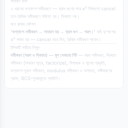
সাধারণ ফাঁদ
এ ধরনের ভগ্নাংশ-সমীকরণে — ক্রস গুণের পরে x² টার্মগুলো cancel
হলে রৈখিক সমীকরণে পরিণত হয়। দ্বিঘাত নয়।
মনে রাখার কৌশল
'ভগ্নাংশ-সমীকরণ → সাধারণ হর → ক্রস গুণ → সরল।'
যদি দু'পাশের
x² সমান হয় — cancel করে দিন, রৈখিক সমীকরণ পাবেন।
টপিকটি গভীরে শিখুন
সমীকরণ (সরল ও দ্বিঘাত) — মূল লেকচার শিট
— সরল সমীকরণ, দ্বিঘাত
সমীকরণ (সাধারণ সূত্র, factorize), নিশ্চায়ক ও মূলের প্রকৃতি,
ভগ্নাংশ-যুক্ত সমীকরণ, modulus সমীকরণ ও অসমতা, সমীকরণের
গ্রাফ, BCS-পুনরাবৃত্ত প্যাটার্ন।