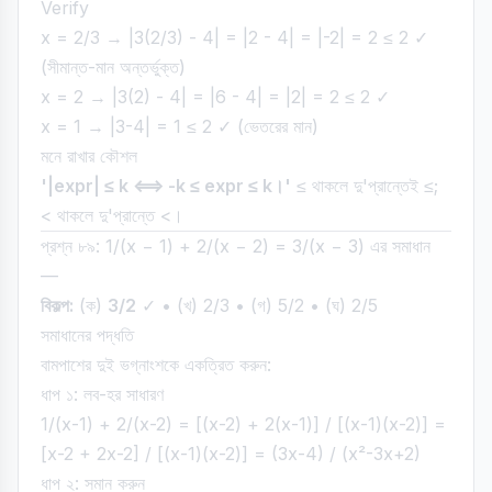
Verify
x = 2/3 → |3(2/3) - 4| = |2 - 4| = |-2| = 2 ≤ 2 ✓
(সীমান্ত-মান অন্তর্ভুক্ত)
x = 2 → |3(2) - 4| = |6 - 4| = |2| = 2 ≤ 2 ✓
x = 1 → |3-4| = 1 ≤ 2 ✓ (ভেতরের মান)
মনে রাখার কৌশল
'|expr| ≤ k ⟺ -k ≤ expr ≤ k।'
≤ থাকলে দু'প্রান্তেই ≤;
< থাকলে দু'প্রান্তে <।
প্রশ্ন ৮৯: 1/(x − 1) + 2/(x − 2) = 3/(x − 3) এর সমাধান
—
বিকল্প:
(ক)
3/2
✓ • (খ) 2/3 • (গ) 5/2 • (ঘ) 2/5
সমাধানের পদ্ধতি
বামপাশের দুই ভগ্নাংশকে একত্রিত করুন:
ধাপ ১: লব-হর সাধারণ
1/(x-1) + 2/(x-2) = [(x-2) + 2(x-1)] / [(x-1)(x-2)] =
[x-2 + 2x-2] / [(x-1)(x-2)] = (3x-4) / (x²-3x+2)
ধাপ ২: সমান করুন