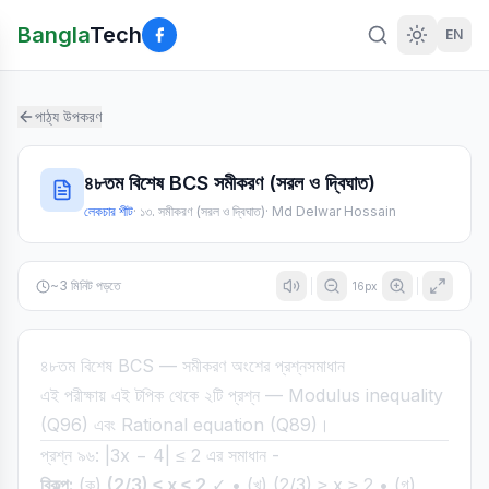
Bangla
Tech
EN
পাঠ্য উপকরণ
৪৮তম বিশেষ BCS সমীকরণ (সরল ও দ্বিঘাত)
লেকচার শীট
·
১৩. সমীকরণ (সরল ও দ্বিঘাত)
·
Md Delwar Hossain
~
3
মিনিট পড়তে
16
px
৪৮তম বিশেষ BCS — সমীকরণ অংশের প্রশ্নসমাধান
এই পরীক্ষায় এই টপিক থেকে ২টি প্রশ্ন — Modulus inequality
(Q96) এবং Rational equation (Q89)।
প্রশ্ন ৯৬: |3x − 4| ≤ 2 এর সমাধান -
বিকল্প:
(ক)
(2/3) ≤ x ≤ 2
✓ • (খ) (2/3) ≥ x ≥ 2 • (গ)