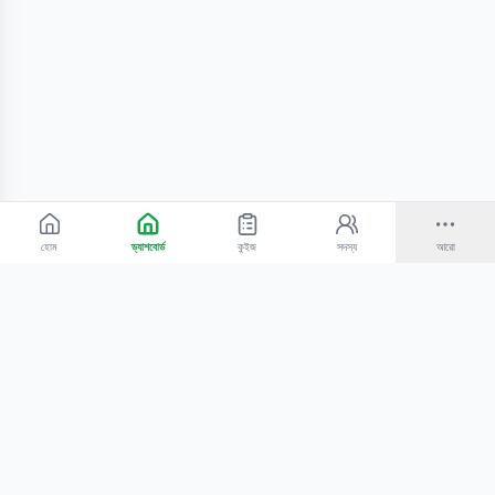
হোম
ড্যাশবোর্ড
কুইজ
সদস্য
আরো
©
2026
Bangla Technologies.
সর্বস্বত্ব সংরক্ষিত
.
একটি
-এর প্রোডাক্ট
হোম
অনুসন্ধান
আমাদের সম্পর্কে
টিউটোরিয়াল
শিক্ষকদের জন্য
কোচিং সেন্টারের জন্য