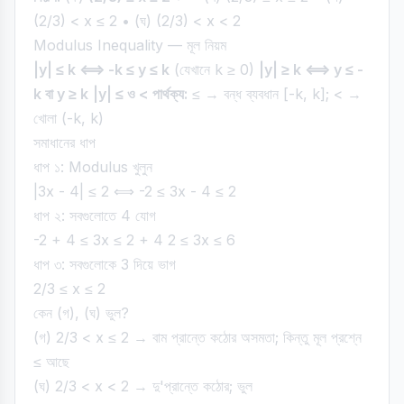
(2/3) < x ≤ 2 • (ঘ) (2/3) < x < 2
Modulus Inequality — মূল নিয়ম
|y| ≤ k ⟺ -k ≤ y ≤ k
(যেখানে k ≥ 0)
|y| ≥ k ⟺ y ≤ -
k বা y ≥ k
|y| ≤ ও < পার্থক্য:
≤ → বন্ধ ব্যবধান [-k, k]; < →
খোলা (-k, k)
সমাধানের ধাপ
ধাপ ১: Modulus খুলুন
|3x - 4| ≤ 2 ⟺ -2 ≤ 3x - 4 ≤ 2
ধাপ ২: সবগুলোতে 4 যোগ
-2 + 4 ≤ 3x ≤ 2 + 4 2 ≤ 3x ≤ 6
ধাপ ৩: সবগুলোকে 3 দিয়ে ভাগ
2/3 ≤ x ≤ 2
কেন (গ), (ঘ) ভুল?
(গ) 2/3 < x ≤ 2 → বাম প্রান্তে কঠোর অসমতা; কিন্তু মূল প্রশ্নে
≤ আছে
(ঘ) 2/3 < x < 2 → দু'প্রান্তে কঠোর; ভুল