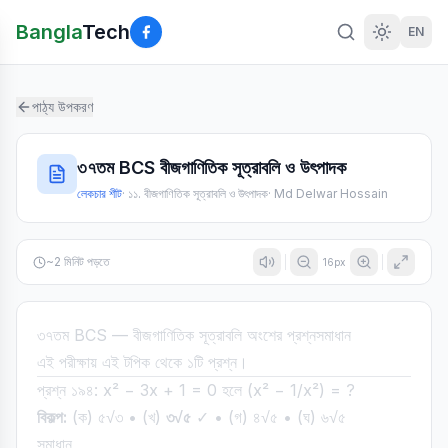
Bangla
Tech
EN
পাঠ্য উপকরণ
৩৭তম BCS বীজগাণিতিক সূত্রাবলি ও উৎপাদক
লেকচার শীট
·
১১. বীজগাণিতিক সূত্রাবলি ও উৎপাদক
·
Md Delwar Hossain
~
2
মিনিট পড়তে
16
px
৩৭তম BCS — বীজগাণিতিক সূত্রাবলি অংশের প্রশ্নসমাধান
এই পরীক্ষায় এই টপিক থেকে ১টি প্রশ্ন।
প্রশ্ন ১৯৪: x² − 3x + 1 = 0 হলে (x² − 1/x²) = ?
বিকল্প:
(ক) ৫√৩ • (খ)
৩√৫
✓ • (গ) ৪√৫ • (ঘ) ৬√৫
সমাধান