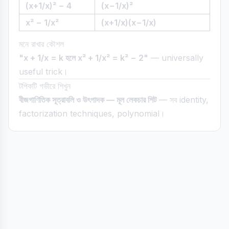
(x+1/x)² − 4
(x−1/x)²
x² − 1/x²
(x+1/x)(x−1/x)
মনে রাখার কৌশল
"x + 1/x = k হলে x² + 1/x² = k² − 2"
— universally
useful trick।
টপিকটি গভীরে শিখুন
বীজগাণিতিক সূত্রাবলি ও উৎপাদক — মূল লেকচার শিট
— সব identity,
factorization techniques, polynomial।