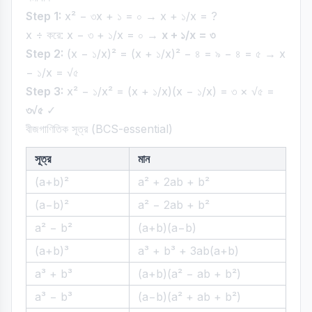
Step 1:
x² − ৩x + ১ = ০ → x + ১/x = ?
x ÷ করে: x − ৩ + ১/x = ০ →
x + ১/x = ৩
Step 2:
(x − ১/x)² = (x + ১/x)² − ৪ = ৯ − ৪ = ৫ → x
− ১/x = √৫
Step 3:
x² − ১/x² = (x + ১/x)(x − ১/x) = ৩ × √৫ =
৩√৫
✓
বীজগাণিতিক সূত্র (BCS-essential)
সূত্র
মান
(a+b)²
a² + 2ab + b²
(a−b)²
a² − 2ab + b²
a² − b²
(a+b)(a−b)
(a+b)³
a³ + b³ + 3ab(a+b)
a³ + b³
(a+b)(a² − ab + b²)
a³ − b³
(a−b)(a² + ab + b²)