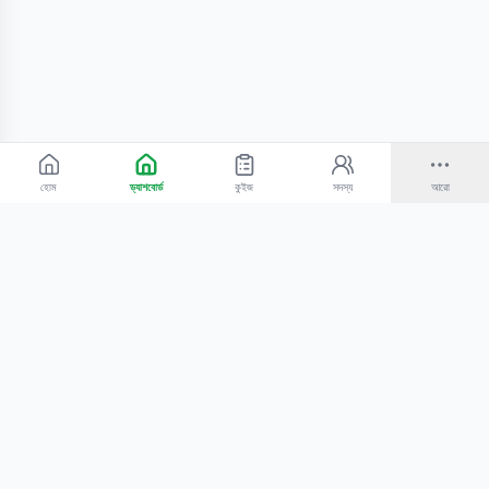
হোম
ড্যাশবোর্ড
কুইজ
সদস্য
আরো
©
2026
Bangla Technologies.
সর্বস্বত্ব সংরক্ষিত
.
একটি
-এর প্রোডাক্ট
হোম
অনুসন্ধান
আমাদের সম্পর্কে
টিউটোরিয়াল
শিক্ষকদের জন্য
কোচিং সেন্টারের জন্য
গোপনীয়তা নীতি
সেবার শর্তাবলি