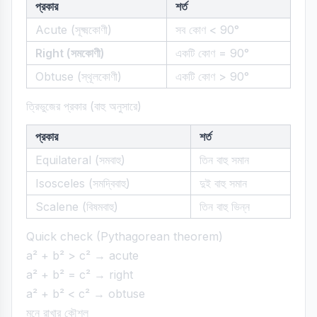
প্রকার
শর্ত
Acute (সূক্ষ্মকোণী)
সব কোণ < 90°
Right (সমকোণী)
একটি কোণ = 90°
Obtuse (স্থূলকোণী)
একটি কোণ > 90°
ত্রিভুজের প্রকার (বাহু অনুসারে)
প্রকার
শর্ত
Equilateral (সমবাহু)
তিন বাহু সমান
Isosceles (সমদ্বিবাহু)
দুই বাহু সমান
Scalene (বিষমবাহু)
তিন বাহু ভিন্ন
Quick check (Pythagorean theorem)
a² + b² > c² → acute
a² + b² = c² → right
a² + b² < c² → obtuse
মনে রাখার কৌশল