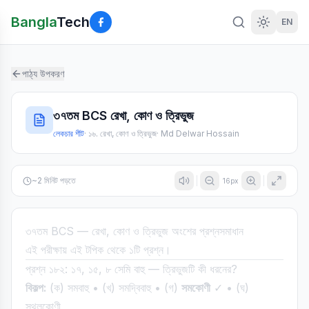
Bangla
Tech
EN
পাঠ্য উপকরণ
৩৭তম BCS রেখা, কোণ ও ত্রিভুজ
লেকচার শীট
·
১৬. রেখা, কোণ ও ত্রিভুজ
·
Md Delwar Hossain
~
2
মিনিট পড়তে
16
px
৩৭তম BCS — রেখা, কোণ ও ত্রিভুজ অংশের প্রশ্নসমাধান
এই পরীক্ষায় এই টপিক থেকে ১টি প্রশ্ন।
প্রশ্ন ১৮২: ১৭, ১৫, ৮ সেমি বাহু — ত্রিভুজটি কী ধরনের?
বিকল্প:
(ক) সমবাহু • (খ) সমদ্বিবাহু • (গ)
সমকোণী
✓ • (ঘ)
স্থূলকোণী