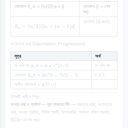
যোগফল S_n = (n/2)(a + l)
যোগফল (l = শেষ
পদ)
যোগফল (d জানা)
=
(
/2
)
[
2
S_n = (n/2)[2a + (n−1)d]
+
(
−
1
)
]
S
n
a
n
d
n
গুণোত্তর ধারা (Geometric Progression)
সূত্র
অর্থ
n-তম পদ a_n = a × r^(n−1)
n-তম পদ
যোগফল S_n = a(r^n − 1)/(r − 1)
r ≠ 1
অসীম যোগফল = a/(1−r)
টপিকটি গভীরে শিখুন
সংখ্যা ধারা ও প্যাটার্ন — মূল লেকচার শিট
— সমান্তর ধারা, গুণোত্তর
ধারা, সংখ্যা প্যাটার্ন, সিরিজ সমষ্টি, ফিবোনাচ্চি, পার্থক্য টেবিল পদ্ধতি,
BCS-এর সব ধরা।