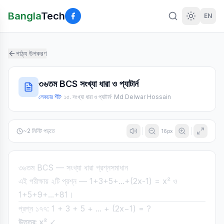
Bangla
Tech
EN
পাঠ্য উপকরণ
৩৬তম BCS সংখ্যা ধারা ও প্যাটার্ন
লেকচার শীট
·
১৫. সংখ্যা ধারা ও প্যাটার্ন
·
Md Delwar Hossain
~
2
মিনিট পড়তে
16
px
৩৬তম BCS — সংখ্যা ধারা প্রশ্নসমাধান
এই পরীক্ষায় ২টি প্রশ্ন — 1+3+5+...+(2x-1) = x² ও
1+5+9+...+81।
প্রশ্ন ১৭৭: 1 + 3 + 5 + ... + (2x−1) = ?
উত্তর: x²
✓