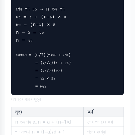
শেষ পদ ৮১ → n-তম পদ

৮১ = ১ + (n−১) × ৪

৮০ = (n−১) × ৪

n − ১ = ২০

n = ২১
যোগফল = (n/2)(প্রথম + শেষ)

        = (২১/২)(১ + ৮১)

        = (২১/২)(৮২)

        = ২১ × ৪১

সমান্তর ধারার সূত্র
সূত্র
অর্থ
n-তম পদ a_n = a + (n−1)d
শেষ পদ বের করা
পদ সংখ্যা n = (l−a)/d + 1
পদের সংখ্যা