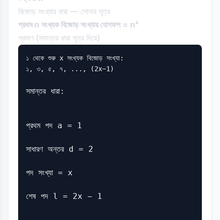
বিজোড় সংখ্যার ধারা — সোনার সূত্র
প্রথম n সংখ্যক বিজোড় সংখ্যার যোগফল = n²
প্রমাণ (সমান্তর ধারা সূত্র দিয়ে)
১ থেকে শুরু x সংখ্যক বিজোড় সংখ্যা:

১, ৩, ৫, ৭, ..., (2x−1)

সমান্তর ধারা:
প্রথম পদ a = 1
সাধারণ অন্তর d = 2
পদ সংখ্যা = x
শেষ পদ l = 2x − 1