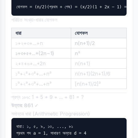
পরিচিত সংখ্যা-ধারার যোগফল
ধারা
যোগফল
১+২+৩+...+n
n(n+1)/2
১+৩+৫+...+(2n−1)
n²
২+৪+৬+...+2n
n(n+1)
১²+২²+৩²+...+n²
n(n+1)(2n+1)/6
১³+২³+৩³+...+n³
[n(n+1)/2]²
প্রশ্ন ১৮৬: 1 + 5 + 9 + ... + 81 = ?
উত্তর: 861
✓
সমান্তর ধারা (Arithmetic Progression)
ধারা: ১, ৫, ৯, ১৩, ..., ৮১

প্রথম পদ a = 1, সাধারণ অন্তর d = 4
