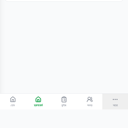
হোম
ড্যাশবোর্ড
কুইজ
সদস্য
আরো