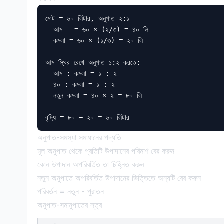
মোট = ৬০ লিটার, অনুপাত ২:১

  আম   = ৬০ × (২/৩) = ৪০ লি

  কমলা = ৬০ × (১/৩) = ২০ লি

আম স্থির রেখে অনুপাত ১:২ করতে:

  আম : কমলা = ১ : ২

  ৪০ : কমলা = ১ : ২

  নতুন কমলা = ৪০ × ২ = ৮০ লি

অনুপাত-সমস্যা সমাধানের পদ্ধতি
মূল অনুপাত থেকে প্রতিটি উপাদানের পরিমাণ বের করুন
কোন উপাদান অপরিবর্তিত তা চিহ্নিত করুন
নতুন অনুপাতে অপরিবর্তিত উপাদানের ভিত্তিতে অন্যটি বের করুন
পরিবর্তন = নতুন - পুরাতন
অনুপাত-সমানুপাতের সূত্র