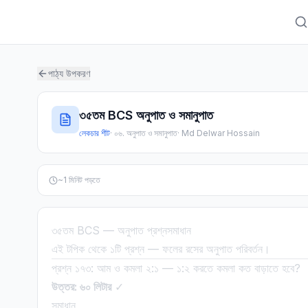
পাঠ্য উপকরণ
৩৫তম BCS অনুপাত ও সমানুপাত
লেকচার শীট
·
০৬. অনুপাত ও সমানুপাত
·
Md Delwar Hossain
~
1
মিনিট পড়তে
৩৫তম BCS — অনুপাত প্রশ্নসমাধান
এই টপিক থেকে ১টি প্রশ্ন — ফলের রসের অনুপাত পরিবর্তন।
প্রশ্ন ১৭৩: আম ও কমলা ২:১ — ১:২ করতে কমলা কত বাড়াতে হবে?
উত্তর: ৬০ লিটার
✓
সমাধান