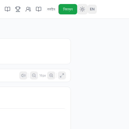
লগইন
নিবন্ধন
EN
16
px