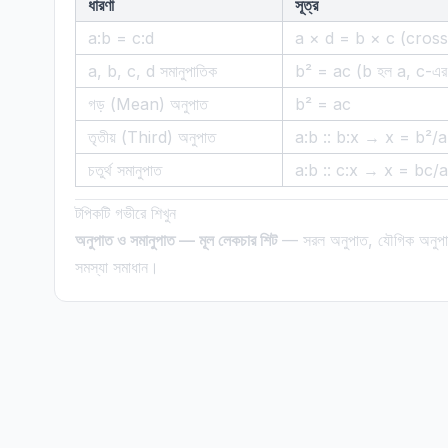
ধারণা
সূত্র
a:b = c:d
a × d = b × c (cross
a, b, c, d সমানুপাতিক
b² = ac (b হল a, c-এর ম
গড় (Mean) অনুপাত
b² = ac
তৃতীয় (Third) অনুপাত
a:b :: b:x → x = b²/a
চতুর্থ সমানুপাত
a:b :: c:x → x = bc/a
টপিকটি গভীরে শিখুন
অনুপাত ও সমানুপাত — মূল লেকচার শিট
— সরল অনুপাত, যৌগিক অনুপা
সমস্যা সমাধান।