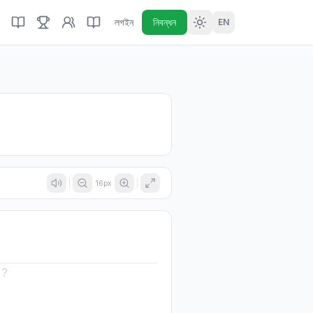
লগইন
নিবন্ধন
EN
16
px
 ?