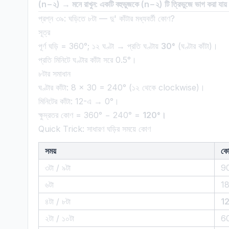
(n−২) → মনে রাখুন: একটি বহুভুজকে (n−২) টি ত্রিভুজে ভাগ করা যায
প্রশ্ন ৩৯: ঘড়িতে ৮টা — দু' কাঁটার মধ্যবর্তী কোণ?
সূত্র
পূর্ণ ঘড়ি = 360°; ১২ ঘণ্টা → প্রতি ঘণ্টায়
30°
(ঘণ্টার কাঁটা)।
প্রতি মিনিটে ঘণ্টার কাঁটা সরে 0.5°।
৮টার সমাধান
ঘণ্টার কাঁটা: 8 × 30 = 240° (১২ থেকে clockwise)।
মিনিটের কাঁটা: 12-এ → 0°।
ক্ষুদ্রতর কোণ = 360° − 240° =
120°।
Quick Trick: সাধারণ ঘড়ির সময়ে কোণ
সময়
কো
৩টা / ৯টা
9
৬টা
1
৪টা / ৮টা
1
২টা / ১০টা
6