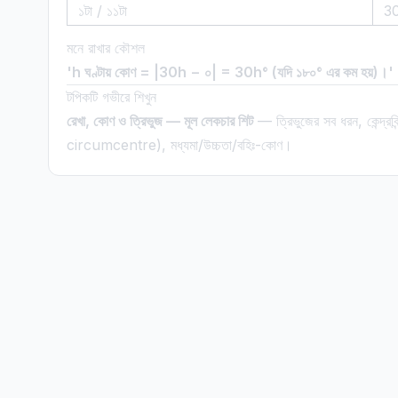
১টা / ১১টা
3
মনে রাখার কৌশল
'h ঘণ্টায় কোণ = |30h − ০| = 30h° (যদি ১৮০° এর কম হয়)।'
টপিকটি গভীরে শিখুন
রেখা, কোণ ও ত্রিভুজ — মূল লেকচার শিট
— ত্রিভুজের সব ধরন, কেন্দ্র
circumcentre), মধ্যমা/উচ্চতা/বহিঃ-কোণ।