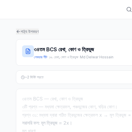
পাঠ্য উপকরণ
৩৪তম BCS রেখা, কোণ ও ত্রিভুজ
লেকচার শীট
·
১৬. রেখা, কোণ ও ত্রিভুজ
·
Md Delwar Hossain
~
2
মিনিট পড়তে
৩৪তম BCS — রেখা, কোণ ও ত্রিভুজ
৩টি প্রশ্ন — মধ্যমা ক্ষেত্রফল, পঞ্চভুজের কোণ, ঘড়ির কোণ।
প্রশ্ন ৩১: মধ্যমা দ্বারা গঠিত ত্রিভুজের ক্ষেত্রফল x → মূল ত্রিভুজ =
সরাসরি ফল: মূল ত্রিভুজ = 2x।
মূল ধারণা