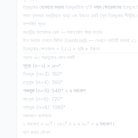
ত্রিভুজের
যেকোনো মধ্যমা
ত্রিভুজটিকে দু'টি
সমান ক্ষেত্রফলের
ত্রিভুজে 
সমান (মধ্যমা মধ্যবিন্দুতে যায়) এবং উচ্চতা একই (মূল ত্রিভুজের শীর্ষবিন্দ
সম্পর্কিত সূত্র
মধ্যবিন্দু সংযোজক রেখা — সমান্তরাল বাহুর অর্ধেক
তিন মধ্যমা যেখানে মিলিত (centroid) — সেখানে প্রতিটি মধ্যমা ২:১
ত্রিভুজের ক্ষেত্রফল = (১/২) × ভূমি × উচ্চতা
প্রশ্ন ৩৮: পঞ্চভুজের কোণ-সমষ্টি
সূত্র: (n−২) × ১৮০°
ত্রিভুজ (n=3): 180°
চতুর্ভুজ (n=4): 360°
পঞ্চভুজ (n=5): 540° = ৬ সমকোণ
ষড়ভুজ (n=6): 720°
অষ্টভুজ (n=8): 1080°
সমকোণে রূপান্তর
১ সমকোণ = ৯০°। ৫৪০° = ৬ × ৯০° =
৬ সমকোণ।
মনে রাখার কৌশল