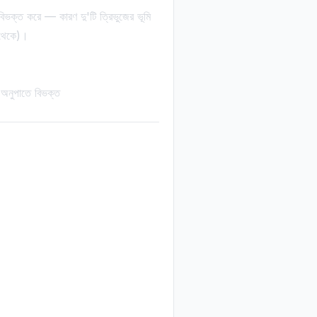
বিভক্ত করে — কারণ দু'টি ত্রিভুজের ভূমি
ু থেকে)।
 অনুপাতে বিভক্ত