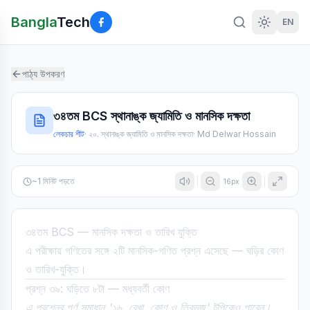
Bangla
Tech
EN
পাঠ্য উপকরণ
৩৪তম BCS স্থানাঙ্ক জ্যামিতি ও মানসিক দক্ষতা
লেকচার শীট
·
২০. স্থানাঙ্ক জ্যামিতি ও মানসিক দক্ষতা
·
Md Delwar Hossain
~
1
মিনিট পড়তে
16
px
৩৪তম BCS — মানসিক দক্ষতা ও তারিখ যুক্তি
এ পরীক্ষায় গণিতের সঙ্গে ২টি মানসিক-গণিত প্রশ্ন এসেছে — ঘড়ির কোণ
ও তারিখ-যুক্তি।
প্রশ্ন ৩৯: ঘড়িতে ৮টা — মধ্যবর্তী কোণ
এ প্রশ্নের পূর্ণ সমাধান '১৬. রেখা, কোণ ও ত্রিভুজ' টপিকেও পাবেন।