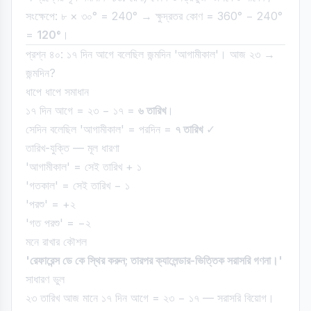
সংক্ষেপে: ৮ × ৩০° = 240° → ক্ষুদ্রতর কোণ = 360° − 240°
=
120°
।
প্রশ্ন ৪০: ১৭ দিন আগে বলেছিল জন্মদিন 'আগামীকাল'। আজ ২৩ →
জন্মদিন?
ধাপে ধাপে সমাধান
১৭ দিন আগে = ২৩ − ১৭ =
৬ তারিখ
।
সেদিন বলেছিল 'আগামীকাল' = পরদিন =
৭ তারিখ
✓
তারিখ-যুক্তি — মূল ধারণা
'আগামীকাল' = সেই তারিখ + ১
'গতকাল' = সেই তারিখ − ১
'পরশু' = +২
'গত পরশু' = −২
মনে রাখার কৌশল
'রেফারেন্স ডে কে স্থির করুন; তারপর ক্যালেন্ডার-ভিত্তিক সরাসরি গণনা।'
সাধারণ ভুল
২৩ তারিখ আজ মানে ১৭ দিন আগে = ২৩ − ১৭ — সরাসরি বিয়োগ।