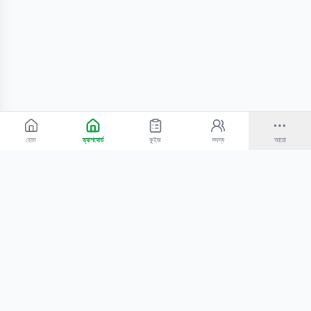
হোম
ড্যাশবোর্ড
কুইজ
সদস্য
আরো
©
2026
Bangla Technologies.
সর্বস্বত্ব সংরক্ষিত
.
একটি
-এর প্রোডাক্ট
হোম
অনুসন্ধান
আমাদের সম্পর্কে
টিউটোরিয়াল
শিক্ষকদের জন্য
কোচিং সেন্টারের জন্য