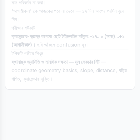
মাস পরিবর্তন না করা।
'আগামীকাল' কে আজকের পরে না ভেবে — ১৭ দিন আগের পরদিন বুঝে
নিন।
পরীক্ষার শর্টকাট
ক্যালেন্ডার-প্রশ্নে কাগজে ছোট টাইমলাইন আঁকুন: -১৭...০ (আজ)...+১
(আগামীকাল)।
ছবি আঁকলে confusion দূর।
টপিকটি গভীরে শিখুন
স্থানাঙ্ক জ্যামিতি ও মানসিক দক্ষতা — মূল লেকচার শিট
—
coordinate geometry basics, slope, distance, ঘড়ির
গণিত, ক্যালেন্ডার-যুক্তি।